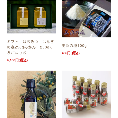
ギフト はちみつ はなぎ
美浜の塩100g
の森250gみかん・250gく
ろがねもち
486円(税込)
4,100円(税込)