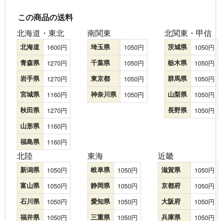
この商品の送料
北海道・東北
南関東
北関東・甲信
北海道
1600
埼玉県
1050
茨城県
1050
青森県
1270
千葉県
1050
栃木県
1050
岩手県
1270
東京都
1050
群馬県
1050
宮城県
1160
神奈川県
1050
山梨県
1050
秋田県
1270
長野県
1050
山形県
1160
福島県
1160
北陸
東海
近畿
新潟県
1050
岐阜県
1050
滋賀県
1050
富山県
1050
静岡県
1050
京都府
1050
石川県
1050
愛知県
1050
大阪府
1050
福井県
1050
三重県
1050
兵庫県
1050