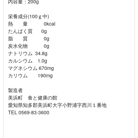
内容量：200g
栄養成分(100ｇ中)
熱 量 0kcal
たんぱく質 0g
脂 質 0g
炭水化物 0g
ナトリウム 34.8g
カルシウム 1.0g
マグネシウム 670mg
カリウム 190mg
製造者
美浜町 食と健康の館
愛知県知多郡美浜町大字小野浦字西川１番地
TEL 0569-83-3600