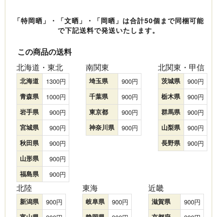
「特岡晒」・「文晒」・「岡晒」は合計50個まで同梱可能
で下記送料で発送いたします。
この商品の送料
北海道・東北
南関東
北関東・甲信
北海道
1300
埼玉県
900
茨城県
900
青森県
1000
千葉県
900
栃木県
900
岩手県
900
東京都
900
群馬県
900
宮城県
900
神奈川県
900
山梨県
900
秋田県
900
長野県
900
山形県
900
福島県
900
北陸
東海
近畿
新潟県
900
岐阜県
900
滋賀県
900
富山県
静岡県
京都府