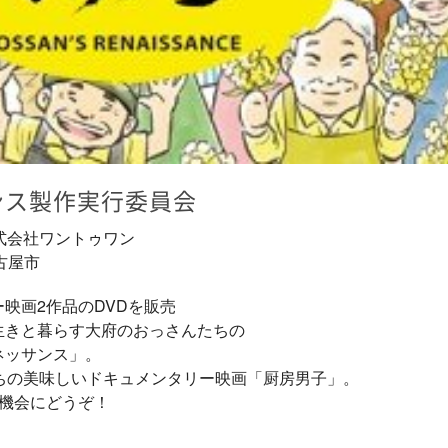
ンス製作実行委員会
式会社ワントゥワン
名古屋市
映画2作品のDVDを販売
生きと暮らす大府のおっさんたちの
ネッサンス」。
ちの美味しいドキュメンタリー映画「厨房男子」。
の機会にどうぞ！