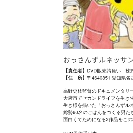
おっさんずルネッサ
【責任者】
DVD販売請負い 株
【住 所】
〒4640851 愛知県
高野史枝監督のドキュメンタリー
大府市でセカンドライフを生き
生き様を描いた「おっさんずル
総勢60名のごはんをつくる男た
面白くてためになる2作品をこ