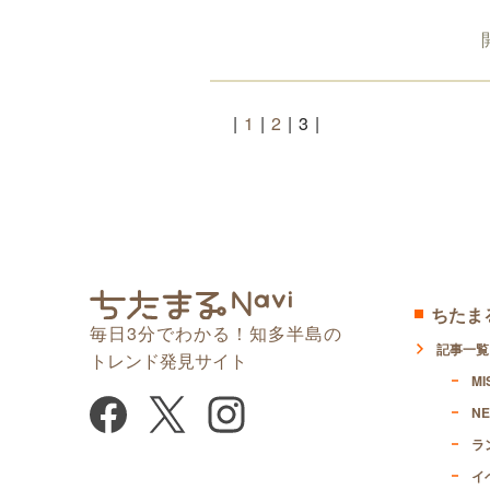
|
1
|
2
|
3
|
ちたまる
毎日3分でわかる！知多半島の
記事一覧
トレンド発見サイト
MI
NE
ラ
イ