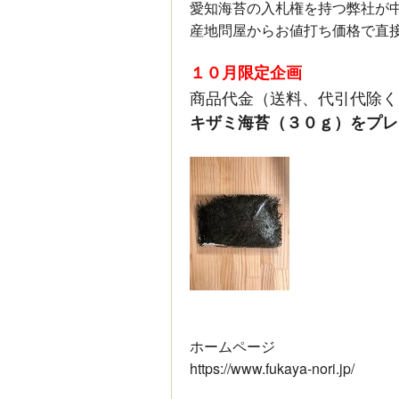
愛知海苔の入札権を持つ弊社が
産地問屋からお値打ち価格で直
１０月限定企画
商品代金（送料、代引代除く
キザミ海苔（３０ｇ）をプレ
ホームページ
https://www.fukaya-nori.jp/