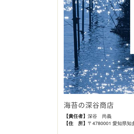
海苔の深谷商店
【責任者】
深谷 尚義
【住 所】
〒4780001 愛知県