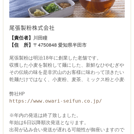
尾張製粉株式会社
【責任者】
川田瞳
【住 所】
〒4750848 愛知県半田市
尾張製粉は明治18年に創業した老舗です。
収獲した小麦を製粉して麺にした、新鮮なひやむぎやうど
その伝統の味を是非沢山のお客様に味わって頂きたいと思
乾麺だけではなく、小麦粉、麦茶、ミックス粉と小麦に特
弊社HP
https://www.owari-seifun.co.jp/
※年内の発送は終了致しました。
年始は6日以降順次発送となります。
出荷が込み合い発送が遅れる可能性が御座いますので予め