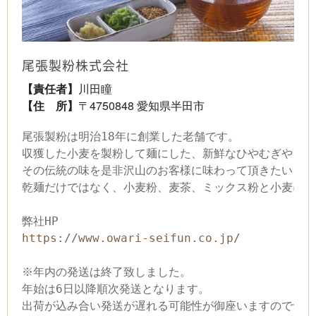
尾張製粉株式会社
【責任者】
川田瞳
【住 所】
〒4750848 愛知県半田市
尾張製粉は明治18年に創業した老舗です。
収獲した小麦を製粉して麺にした、新鮮なひやむぎやうど
その伝統の味を是非沢山のお客様に味わって頂きたいと思
乾麺だけではなく、小麦粉、麦茶、ミックス粉と小麦に特
弊社HP
https://www.owari-seifun.co.jp/
※年内の発送は終了致しました。
年始は6日以降順次発送となります。
出荷が込み合い発送が遅れる可能性が御座いますので予め