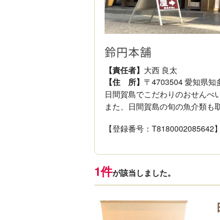
鈴円本舗
【責任者】
大西 良太
【住 所】
〒4703504 愛知
日間賀島でこだわりのおせんべ
また、日間賀島の旬の魚介類も
【登録番号：T8180002085642
1件
が該当しました。