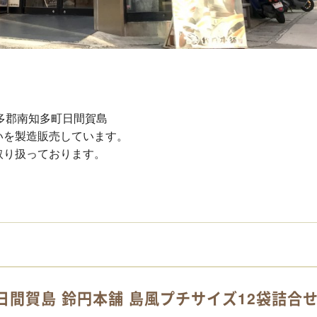
県知多郡南知多町日間賀島
いを製造販売しています。
取り扱っております。
】
日間賀島 鈴円本舗 島風プチサイズ12袋詰合