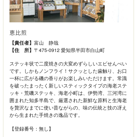
恵比煎
【責任者】
富山 静哉
【住 所】
〒475-0912 愛知県半田市白山町
ステッキ状で二度焼きの大変めずらしいエビせんべい
です。しかもノンフライ！サクッとした歯触り、お口
一杯に広がる磯の香りがお楽しみいただけます。常識
を破ったまったく新しいスティックタイプの海老ステ
ッキ・荒磯ステッキ、海老小町は、伊勢湾、三河湾に
囲まれた知多半島で、厳選された新鮮な原料と生海老
を贅沢なまでに使い昔ながらの、味の伝統と技の冴え
から生まれた手焼きの逸品です。
【登録番号：無し】