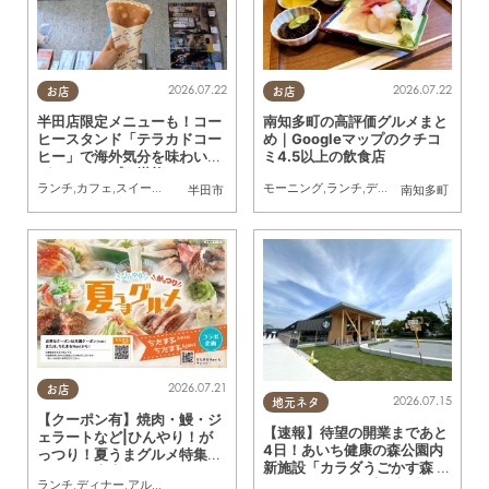
2026.07.22
2026.07.22
お店
お店
半田店限定メニューも！コー
南知多町の高評価グルメまと
ヒースタンド「テラカドコー
め｜Googleマップのクチコ
ヒー」で海外気分を味わいな
ミ4.5以上の飲食店
がらクレープを堪能してきた
ランチ
,
カフェ
,
スイーツ
,
テイクアウト
,
行ってみたレポ
モーニング
,
ランチ
,
家族
,
カップル
,
ディナー
,
おひとりさま
,
カフェ
,
スイ
,
半田市
南知多町
2026.07.21
お店
2026.07.15
地元ネタ
【クーポン有】焼肉・鰻・ジ
【速報】待望の開業まであと
ェラートなど|ひんやり！が
4日！あいち健康の森公園内
っつり！夏うまグルメ特集／
新施設「カラダうごかす森 H
ちたまる広告
arappa」を一足先に調査
ランチ
,
ディナー
,
アルコール
,
ラーメン
,
カフェ
,
キッチンカー
,
専門店
,
ちたまるスタイ