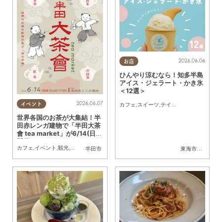
2026.06.06
お店
ひんやり涼むなら！知多半島
アイス・ジェラート・かき氷
＜12選＞
2026.06.07
カフェ
,
スイーツ
,
テイクアウト
,
キッチンカ
イベント
世界各国のお茶が大集結！半
田赤レンガ建物で「半田大茶
會 tea market」が6/14(日)
開催
カフェ
,
イベント
,
観光
,
まちネタ
半田市
東海市
,
大府市
,
知