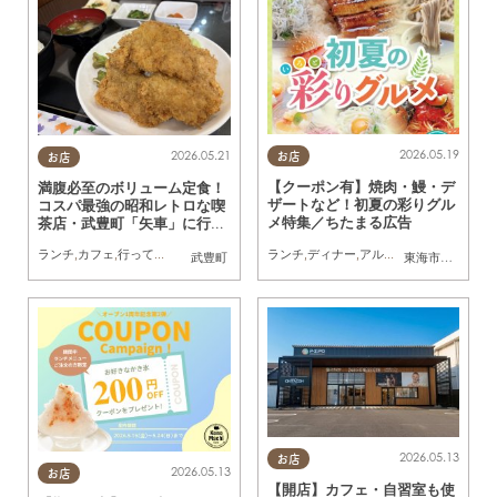
2026.05.19
2026.05.21
お店
お店
【クーポン有】焼肉・鰻・デ
満腹必至のボリューム定食！
ザートなど！初夏の彩りグル
コスパ最強の昭和レトロな喫
メ特集／ちたまる広告
茶店・武豊町「矢車」に行っ
てみた
ランチ
,
ディナー
,
アルコール
,
ラーメン
,
カ
ランチ
,
カフェ
,
行ってみたレポ
,
コスパ抜群
武豊町
東海市
,
大府市
,
半
2026.05.13
お店
2026.05.13
お店
【開店】カフェ・自習室も使