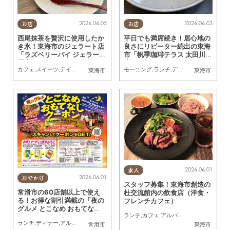
2026.06.05
2026.06.03
お店
お店
西尾抹茶を贅沢に使用したか
平日でも満席続き！居心地の
き氷！東海市のジェラート店
良さにリピーター続出の東海
「ラズベリーパイ ジェラート
市「帆季珈琲テラス 太田川
工房」へ行ってみた
店」に行ってみた
カフェ
,
スイーツ
,
テイクアウト
,
行ってみたレポ
モーニング
,
ランチ
,
ディナー
,
カフェ
,
スイ
東海市
東海市
2026.06.01
求人
2026.06.01
おでかけ
スタッフ募集！東海市創造の
常滑市の60店舗以上で使え
杜交流館内の飲食店（洋食・
る！お得な割引満載の「夜の
フレンチカフェ）
グルメ とこなめ おもてなし
ランチ
,
カフェ
,
アルバイト
,
パート
クーポン」が6/1(月)スタート
ランチ
,
ディナー
,
アルコール
,
ラーメン
,
パン
,
カフェ
,
スイーツ
,
イベント
,
クーポン
常滑市
東海市
／ちたまる広告