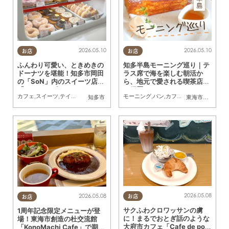
2026.05.10
2026.05.10
お店
お店
ふんわり可愛い、ときめきの
知多半島モーニング巡り｜テ
ドーナツを堪能！知多市岡田
ラス席で海を楽しむ朝活か
の「SoN」内のスイーツ店
ら、地元で愛される喫茶店ま
「muus」に行ってみた
で網羅
カフェ
,
スイーツ
,
テイクアウト
,
行ってみたレポ
モーニング
,
パン
,
カフェ
,
まとめ記事
,
コス
知多市
東海市
,
知多市
,
阿
2026.05.08
2026.05.08
お店
お店
サクふわクロワッサンの虜
1周年記念限定メニューが登
に！まるでおとぎ話のような
場！東海市創造の杜交流館
大府市カフェ「Cafe de poin
「KonoMachi Cafe」で期間