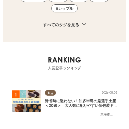
カップル
すべてのタグを見る
RANKING
人気記事ランキング
2026.08.08
お店
帰省時に迷わない！知多半島の厳選手土産
＜20選＞｜大人数に配りやすい個包装ギフ
ト
東海市
,
大府市
,
知多