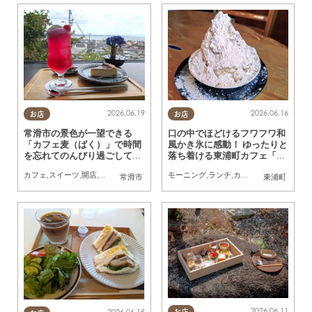
2026.06.19
2026.06.16
お店
お店
常滑市の景色が一望できる
口の中でほどけるフワフワ和
「カフェ麦（ばく）」で時間
風かき氷に感動！ ゆったりと
を忘れてのんびり過ごしてき
落ち着ける東浦町カフェ「茶
た
亭 瀧春（ろうしゅん）」に行
カフェ
,
スイーツ
,
開店
,
リニューアル
,
夫婦
,
カップル
モーニング
,
おひとりさま
,
ランチ
,
カフェ
,
スイーツ
,
季節
常滑市
東浦町
ってみた
2026.06.11
お店