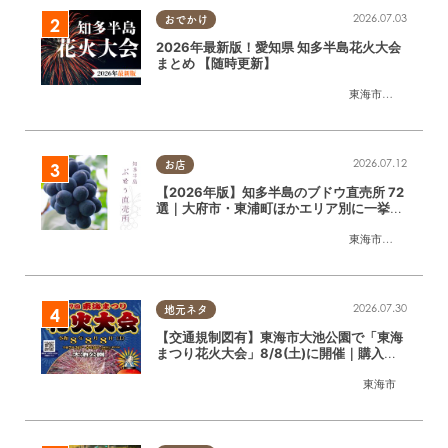
2026.07.03
おでかけ
2026年最新版！愛知県 知多半島花火大会
まとめ 【随時更新】
東海市
,
大府市
,
知多
2026.07.12
お店
【2026年版】知多半島のブドウ直売所 72
選｜大府市・東浦町ほかエリア別に一挙紹
介
東海市
,
大府市
,
東浦
2026.07.30
地元ネタ
【交通規制図有】東海市大池公園で「東海
まつり花火大会」8/8(土)に開催｜購入方
法や駐車場情報は？
東海市