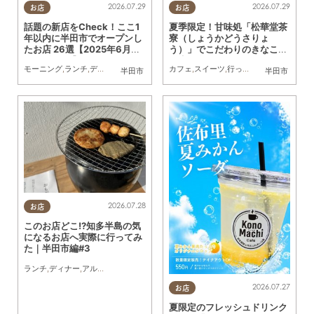
2026.07.29
2026.07.29
お店
お店
話題の新店をCheck！ここ1
夏季限定！甘味処「松華堂茶
年以内に半田市でオープンし
寮（しょうかどうさりょ
たお店 26選【2025年6月～
う）」でこだわりのきなこか
2026年6月】
き氷を食べてきた
モーニング
,
ランチ
,
ディナー
,
アルコール
,
ラーメン
カフェ
,
スイーツ
,
パン
,
カフェ
,
行ってみたレポ
,
スイーツ
,
テイクアウ
,
夫婦
,
カ
半田市
半田市
2026.07.28
お店
このお店どこ!?知多半島の気
になるお店へ実際に行ってみ
た｜半田市編#3
ランチ
,
ディナー
,
アルコール
,
カフェ
,
スイーツ
,
テイクアウト
,
観光
,
まとめ記事
,
行って
2026.07.27
お店
夏限定のフレッシュドリンク