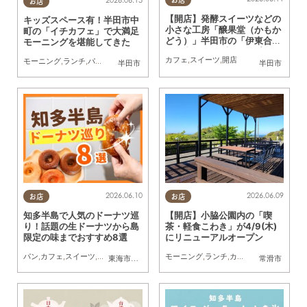
2026.06.15
お店
【開店】発酵スイーツなどの
キッズスペース有！半田市中
小さな工房「醸果堂（かもか
町の「イチカフェ」で大満足
どう）」半田市の「伊東合
モーニングを堪能してきた
資」内に5/21(木)オープン
カフェ
,
スイーツ
,
開店
モーニング
,
ランチ
,
パン
,
カフェ
,
行ってみたレポ
,
親子
,
夫婦
,
家族
,
カップル
,
おひとりさ
半田市
半田市
2026.06.10
2026.06.09
お店
お店
知多半島で人気のドーナツ巡
【開店】小脇公園内の「喫
り！話題の生ドーナツから島
茶・軽食こわき」が4/9(木)
限定の味までおすすめ8選
にリニューアルオープン
パン
,
カフェ
,
スイーツ
,
テイクアウト
,
専門店
モーニング
,
まとめ記事
,
ランチ
,
カフェ
,
スイーツ
,
開店
,
東海市
,
大府市
,
知多市
,
半田市
,
常滑市
,
南知多町
常滑市