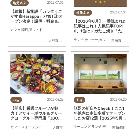
2026.07.03
地元ネタ
【続報】新施設「カラダうご
2026.07.01
地元ネタ
かす森Harappa」7/19(日)オ
ープン決定！設備・料金＆公
【2026年6月】一番読まれた
園で使えるレンタルアイテム
記事はこれ！人気記事TOP1
カフェ
,
開店
,
アウトドア
,
自然
,
まちネタ
,
家族
,
友人
,
ペット
,
トレンド
,
KURUTOHP
も登場
0、1位はメガたこ焼き「たこ
日和 半田亀崎店」のオープン
ランチ
,
ディナー
,
カフェ
,
スイーツ
,
開店
,
観
大府市
,
東浦町
東海市
,
大府市
,
知
記事
2026.06.20
2026.06.26
お店
お店
話題の新店をCheck！ここ1
【開店】厳選フルーツが魅
年以内に南知多町でオープン
力！アサイーボウル＆グリー
したお店12選【2025年5月～
クヨーグルト専門店「JBOW
2026年4月】
L（ジェイボウル）大府店」
モーニング
,
ランチ
,
ディナー
,
アルコール
,
カフェ
,
スイーツ
,
テイクアウト
,
開店
,
健康
,
専門店
,
おひとりさま
,
友人
,
KURUTOHP
大府市
南知多町
が6/15(月)オープン