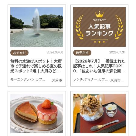
2026.08.08
2026.07.31
おでかけ
地元ネタ
無料の水遊びスポット！大府
【2026年7月】一番読まれた
市で子連れで楽しめる夏の観
記事はこれ！人気記事TOP1
光スポット2選｜大府みどり
0、1位あいち健康の森公園内
公園じゃぶじゃぶ池、ぱんや
複合施設のオープン記事
モーニング
,
パン
,
カフェ
,
ドライブ
,
観光
,
行ってみたレポ
ランチ
,
ディナー
,
KURUTOHP
,
カフェ
,
スイーツ
,
開店
,
観
大府市
東海市
,
大府市
,
知
SUNとえふ