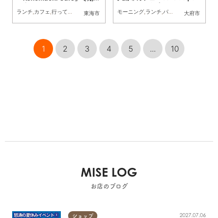
t（カフェ ド ポワン）」でモ
限定オムライスを食べてみた
モーニング
,
ランチ
,
パン
,
カフェ
,
行ってみ
ランチ
,
カフェ
,
行ってみたレポ
,
家族
,
カップル
,
友人
ーニング
東海市
大府市
／ちたまる広告
1
2
3
4
5
...
10
MISE LOG
お店のブログ
2027.07.06
ショップ