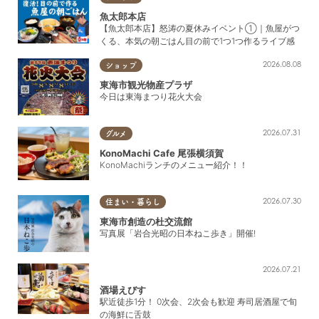
魚太郎本店
【魚太郎本店】怒涛の夏休みイベント①｜魚屋がつ
くる、本気の朝ごはん目の前で1つ1つ作るライブ感
2026.08.08
ショップ
東海市観光物産プラザ
今日は東海まつり花火大会
2026.07.31
グルメ
KonoMachi Cafe 尾張横須賀
KonoMachiランチのメニュー紹介！！
2026.07.30
住まい・暮らし
東海市創造の杜交流館
写真展「岩合光昭の日本ねこ歩き」開催!
2026.07.21
酒場えびす
駅近徒歩1分！ 0次会、2次会も歓迎 寿司居酒屋で旬
の海鮮に舌鼓