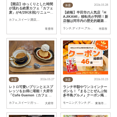
【開店】ゆっくりとした時間
2026.05.28
お店
が流れる絶景カフェ「カフェ
麦」が4/29(水祝)リニューア
【続報】半田市の人気店「H
ルオープン
AJIKAMI」移転先が判明！新
カフェ
,
スイーツ
,
開店
,
リニューアル
,
夫婦
,
カップル
,
おひとりさま
店舗は同市内の歴史的建築に
決定
ランチ
,
ディナー
,
アルコール
,
カフェ
,
スイ
常滑市
半田市
2026.05.27
2026.05.23
お店
お店
レトロ可愛いプリンとエスプ
ランチ半額やワンコインクー
レッソをお得に堪能！大府市
ポンも！『まるごとぜんぶ知
「Cafe Guenon（カフェ グ
多半島グルメ』クーポン掲載
ノン）」に行ってみた
店まとめマップ
カフェ
,
スイーツ
,
行ってみたレポ
,
家族
,
カップル
モーニング
,
おひとりさま
,
ランチ
,
ディナー
,
友人
,
アルコール
,
大府市
東海市
,
大府市
,
知