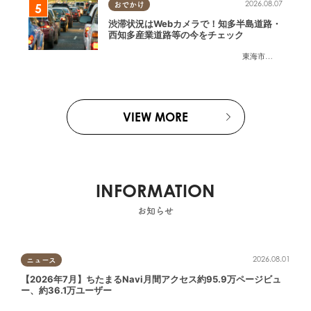
2026.08.07
おでかけ
渋滞状況はWebカメラで！知多半島道路・
西知多産業道路等の今をチェック
東海市
,
大府市
,
知多
VIEW MORE
INFORMATION
お知らせ
2026.08.01
ニュース
【2026年7月】ちたまるNavi月間アクセス約95.9万ページビュ
ー、約36.1万ユーザー