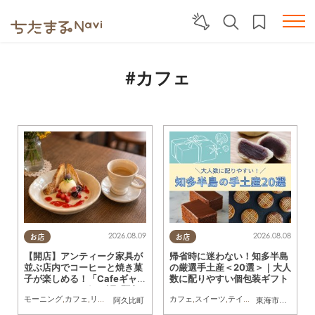
#カフェ
2026.08.09
2026.08.08
お店
お店
【開店】アンティーク家具が
帰省時に迷わない！知多半島
並ぶ店内でコーヒーと焼き菓
の厳選手土産＜20選＞｜大人
子が楽しめる！「Cafeギャ
数に配りやすい個包装ギフト
ラリーAgui」が6/1(月)阿久
モーニング
,
カフェ
,
リニューアル
,
おひとりさま
カフェ
,
友人
,
スイーツ
,
テイクアウト
,
まとめ記事
阿久比町
東海市
,
大府市
,
知
比町でリニューアルオープン