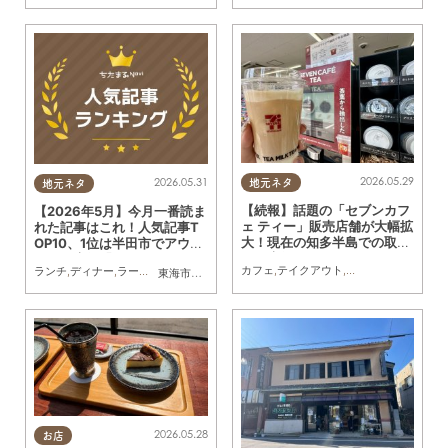
2026.05.29
2026.05.31
地元ネタ
地元ネタ
【続報】話題の「セブンカフ
【2026年5月】今月一番読ま
ェ ティー」販売店舗が大幅拡
れた記事はこれ！人気記事T
大！現在の知多半島での取り
OP10、1位は半田市でアウト
扱い店舗まとめ
レット店舗「SKECHERS
カフェ
,
テイクアウト
,
まちネタ
,
気になるリ
ランチ
,
ディナー
,
ラーメン
,
パン
,
カフェ
,
スイーツ
,
開店
,
観光
,
まとめ記事
東海市
,
大府市
,
知多市
,
東浦町
,
阿久比町
,
半田市
,
常滑市
,
武豊
（スケッチャーズ）」がオー
プン予定
2026.05.28
お店