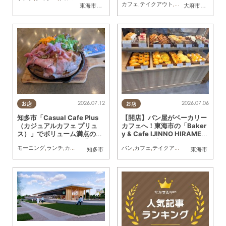
カフェ
,
テイクアウト
,
開店
,
まちネタ
,
親子
,
東海市
,
大府市
,
半田市
大府市
,
東浦町
2026.07.12
2026.07.06
お店
お店
知多市「Casual Cafe Plus
【開店】パン屋がベーカリー
（カジュアルカフェ プリュ
カフェへ！東海市の「Baker
ス）」でボリューム満点のダ
y & Cafe IJINNO HIRAMEK
ッチベイビーランチを堪能！
I」が5/28(木)リニューアル
モーニング
,
ランチ
,
カフェ
,
行ってみたレポ
パン
,
夫婦
,
カフェ
,
カップル
,
テイクアウト
,
おひとりさま
,
開店
,
専門店
,
ま
知多市
東海市