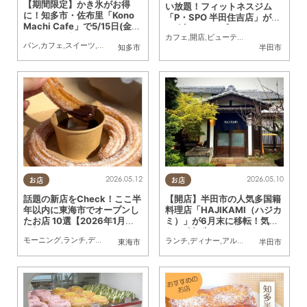
【期間限定】かき氷がお得
い放題！フィットネスジム
に！知多市・佐布里「Kono
「P・SPO 半田住吉店」が4/
Machi Cafe」で5/15日(金)
29(水)にオープン
～5/24(日)割引クーポン配布
カフェ
,
開店
,
ビューティー
,
ダイエット
,
健
パン
,
カフェ
,
スイーツ
,
まちネタ
,
ちたまる広告
,
クーポン
知多市
半田市
キャンペーン開催／ちたまる
広告
2026.05.12
2026.05.10
お店
お店
話題の新店をCheck！ここ半
【開店】半田市の人気多国籍
年以内に東海市でオープンし
料理店「HAJIKAMI（ハジカ
たお店 10選【2026年1月～5
ミ）」が6月末に移転！気に
月】
なる移転先は？
モーニング
,
ランチ
,
ディナー
,
パン
,
カフェ
,
スイーツ
,
テイクアウト
,
キッチンカー
,
開店
,
ランチ
,
ディナー
,
アルコール
,
カフェ
,
スイ
東海市
半田市