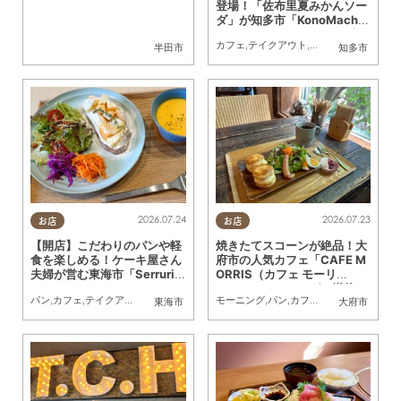
登場！「佐布里夏みかんソー
ダ」が知多市「KonoMachi
Cafe」で登場／ちたまる広
カフェ
,
テイクアウト
,
季節ネタ
,
ちたまる広
半田市
知多市
告
2026.07.24
2026.07.23
お店
お店
【開店】こだわりのパンや軽
焼きたてスコーンが絶品！大
食を楽しめる！ケーキ屋さん
府市の人気カフェ「CAFE M
夫婦が営む東海市「Serrurie
ORRIS（カフェ モーリ
2nd（セリュリエ セカン
ス）」でモーニングを堪能し
パン
,
カフェ
,
テイクアウト
,
開店
,
専門店
,
まちネタ
モーニング
,
親子
,
,
夫婦
パン
,
,
家族
カフェ
,
カップル
,
ドライブ
,
おひとり
,
観光
,
行
東海市
大府市
ド）」6/29(月)テストオープ
てきた
ン