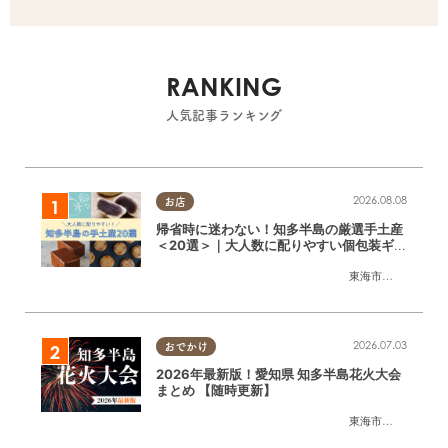
RANKING
人気記事ランキング
2026.08.08
お店
帰省時に迷わない！知多半島の厳選手土産
＜20選＞｜大人数に配りやすい個包装ギフ
ト
東海市
,
大府市
,
知多
2026.07.03
おでかけ
2026年最新版！愛知県 知多半島花火大会
まとめ 【随時更新】
東海市
,
大府市
,
知多