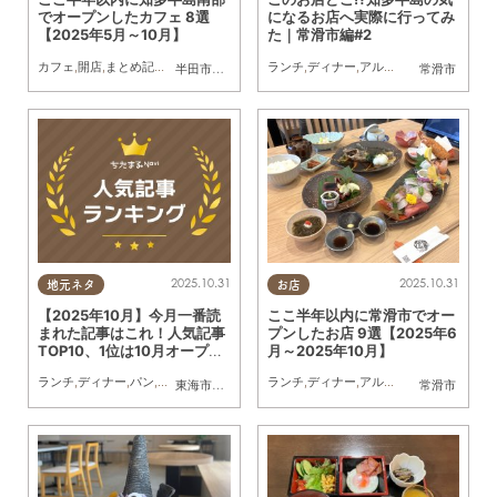
でオープンしたカフェ 8選
になるお店へ実際に行ってみ
【2025年5月～10月】
た｜常滑市編#2
カフェ
,
開店
,
まとめ記事
,
家族
ランチ
,
ディナー
,
アルコール
,
パン
,
カフェ
,
半田市
,
常滑市
,
南知多町
常滑市
2025.10.31
2025.10.31
地元ネタ
お店
【2025年10月】今月一番読
ここ半年以内に常滑市でオー
まれた記事はこれ！人気記事
プンしたお店 9選【2025年6
TOP10、1位は10月オープン
月～2025年10月】
の海鮮テーマパーク
ランチ
,
ディナー
,
パン
,
カフェ
,
スイーツ
,
開店
ランチ
,
閉店
,
,
観光
ディナー
,
まとめ記事
,
アルコール
,
カフェ
,
開店
,
東海市
,
大府市
,
阿久比町
,
半田市
,
常滑市
常滑市