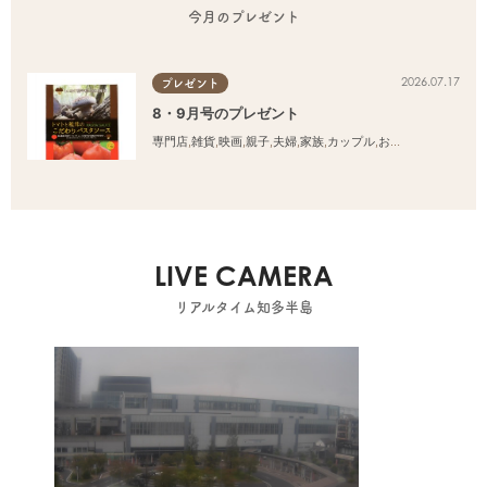
今月のプレゼント
2026.07.17
プレゼント
8・9月号のプレゼント
専門店
,
雑貨
,
映画
,
親子
,
夫婦
,
家族
,
カップル
,
おひとりさま
,
友人
LIVE CAMERA
リアルタイム知多半島