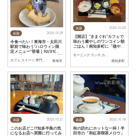
2025.10.23
お店
2025.10.29
お店
【開店】“きまぐれ”カフェで
味わう癒やしのワンコイン朝
今食べたい！東海市・太田川
ごはん！南知多町に「猫やな
駅前で味わう“ハロウィン限
ぎ」が8/11(月)にオープン
定メニュー”登場｜10/31(金)
モーニング
,
ランチ
,
カフェ
,
開店
,
観光
,
家族
,
まで「ハロウィンタウン」開
カフェ
,
スイーツ
,
専門店
,
まちネタ
,
季節ネタ
東海市
南知多町
催中／ちたまる広告
2025.10.21
2025.10.18
お店
お店
このお店どこ!?知多半島の気
秋の訪れにホットな一杯！半
になるお店へ実際に行ってみ
田市の「和紅茶喫茶メロウ」