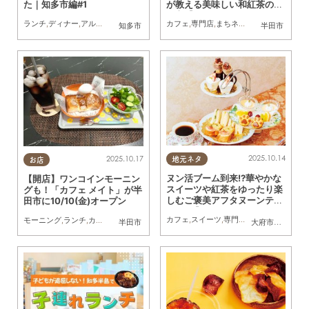
た｜知多市編#1
が教える美味しい和紅茶の淹
れ方【ちたまるスタイル10・
ランチ
,
ディナー
,
アルコール
,
カフェ
,
スイーツ
カフェ
,
テイクアウト
,
専門店
,
まちネタ
,
まちネタ
,
ちたまるスタイル
,
まとめ記事
,
行
知多市
半田市
11月号】
2025.10.14
2025.10.17
地元ネタ
お店
ヌン活ブーム到来!?華やかな
【開店】ワンコインモーニン
スイーツや紅茶をゆったり楽
グも！「カフェ メイト」が半
しむご褒美アフタヌーンティ
田市に10/10(金)オープン
ー3選【ちたまるスタイル1
カフェ
,
スイーツ
,
専門店
,
まちネタ
,
ちたま
モーニング
,
ランチ
,
カフェ
,
開店
,
まちネタ
0・11月号】
半田市
大府市
,
半田市
,
常