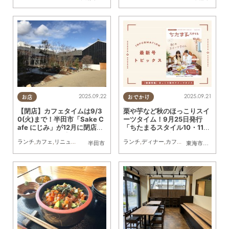
2025.09.22
2025.09.21
お店
おでかけ
【閉店】カフェタイムは9/3
栗や芋など秋のほっこりスイ
0(火)まで！半田市「Sake C
ーツタイム！9月25日発行
afe にじみ」が12月に閉店し
「ちたまるスタイル10・11月
リニューアル予定
号」見ドコロ解説
ランチ
,
カフェ
,
リニューアル
,
閉店
,
地元企業
ランチ
,
ディナー
,
カフェ
,
スイーツ
,
ちたま
半田市
東海市
,
大府市
,
知