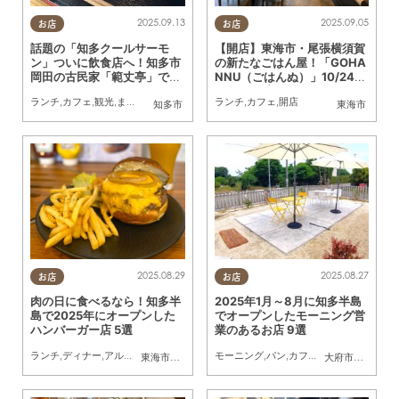
2025.09.13
2025.09.05
お店
お店
話題の「知多クールサーモ
【開店】東海市・尾張横須賀
ン」ついに飲食店へ！知多市
の新たなごはん屋！「GOHA
岡田の古民家「範丈亭」で贅
NNU（ごはんぬ）」10/24
沢ランチ
(金)オープン
ランチ
,
カフェ
,
観光
,
まちネタ
,
行ってみたレポ
ランチ
,
カフェ
,
開店
知多市
東海市
2025.08.29
2025.08.27
お店
お店
肉の日に食べるなら！知多半
2025年1月～8月に知多半島
島で2025年にオープンした
でオープンしたモーニング営
ハンバーガー店 5選
業のあるお店 9選
ランチ
,
ディナー
,
アルコール
,
パン
,
カフェ
,
開店
モーニング
,
専門店
,
,
まちネタ
パン
,
カフェ
,
まとめ記事
,
スイーツ
,
バーガー
,
開店
,
リ
東海市
,
大府市
,
常滑市
,
武豊町
大府市
,
知多市
,
阿