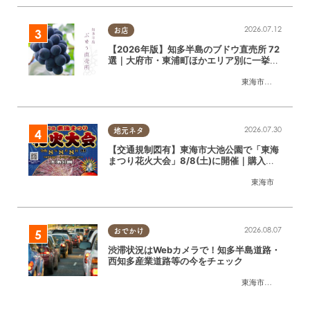
2026.07.12
お店
【2026年版】知多半島のブドウ直売所 72
選｜大府市・東浦町ほかエリア別に一挙紹
介
東海市
,
大府市
,
東浦
2026.07.30
地元ネタ
【交通規制図有】東海市大池公園で「東海
まつり花火大会」8/8(土)に開催｜購入方
法や駐車場情報は？
東海市
2026.08.07
おでかけ
渋滞状況はWebカメラで！知多半島道路・
西知多産業道路等の今をチェック
東海市
,
大府市
,
知多