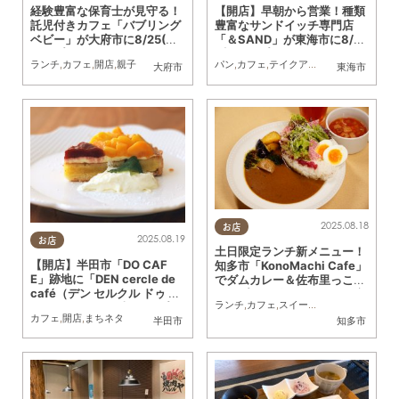
経験豊富な保育士が見守る！
【開店】早朝から営業！種類
託児付きカフェ「バブリング
豊富なサンドイッチ専門店
ベビー」が大府市に8/25(月)
「＆SAND」が東海市に8/20
オープン
(水)オープン
ランチ
,
カフェ
,
開店
,
親子
パン
,
カフェ
,
テイクアウト
,
開店
,
まちネタ
大府市
東海市
2025.08.18
お店
2025.08.19
お店
土日限定ランチ新メニュー！
【開店】半田市「DO CAF
知多市「KonoMachi Cafe」
E」跡地に「DEN cercle de
でダムカレー＆佐布里っこた
café（デン セルクル ドゥ カ
まごプリン登場／ちたまる広
ランチ
,
カフェ
,
スイーツ
,
季節ネタ
,
家族
フェ）」が8/19(火)オープン
告
カフェ
,
開店
,
まちネタ
半田市
知多市