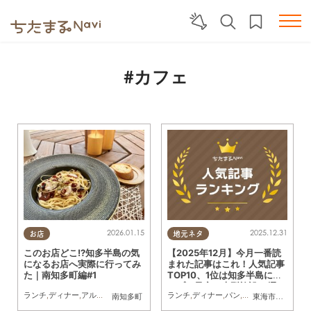
#カフェ
2026.01.15
2025.12.31
お店
地元ネタ
このお店どこ!?知多半島の気
【2025年12月】今月一番読
になるお店へ実際に行ってみ
まれた記事はこれ！人気記事
た｜南知多町編#1
TOP10、1位は知多半島にオ
ープン予定の大型施設16選
ランチ
,
ディナー
,
アルコール
,
パン
,
カフェ
,
スイーツ
ランチ
,
ディナー
,
テイクアウト
,
パン
,
カフェ
,
専門店
,
スイーツ
,
まちネタ
,
開
,
ま
南知多町
東海市
,
大府市
,
知