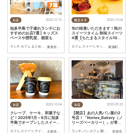
2025.10.10
2025.10.06
お店
地元ネタ
知多半島で子連れランチにお
旬の味覚いただきます！秋の
すすめのお店7選 | キッズス
スイーツタイム 秋味スイーツ
ペースや授乳室、個室も
4選【ちたまるスタイル10・1
1月号】
ランチ
,
カフェ
,
まとめ記事
,
連載
,
親子
,
個室
カフェ
,
スイーツ
,
キッチンカー
,
専門店
,
ま
東海市
,
大府市
,
半田市
,
常滑市
,
武豊町
東浦町
,
常滑市
,
美
2025.10.04
2025.09.23
お店
お店
クレープ、ケーキ、和菓子な
【開店】あの人気パン屋の2
ど！2025年1月～9月に知多
号店！「Nories_Bakery（ノ
半島でオープンしたスイーツ
リーズベーカリー）」が常滑
店 9選
市に9/3(水)オープン
カフェ
,
スイーツ
,
テイクアウト
,
キッチンカー
ランチ
,
開店
,
パン
,
リニューアル
,
カフェ
,
開店
,
まとめ記事
,
おひとりさま
大府市
,
東浦町
,
常滑市
,
武豊町
,
南知多町
常滑市