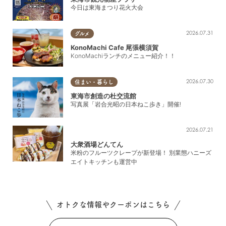
今日は東海まつり花火大会
2026.07.31
グルメ
KonoMachi Cafe 尾張横須賀
KonoMachiランチのメニュー紹介！！
2026.07.30
住まい・暮らし
東海市創造の杜交流館
写真展「岩合光昭の日本ねこ歩き」開催!
2026.07.21
大衆酒場どんてん
米粉のフルーツクレープが新登場！ 別業態ハニーズ
エイトキッチンも運営中
オトクな情報やクーポンはこちら