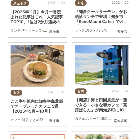
2025.11.30
2025.11.30
お店
地元ネタ
「知多クールサーモン」がお
【2025年11月】今月一番読
洒落ランチで登場！知多市
まれた記事はこれ！人気記事
「KonoMachi Cafe」でオー
TOP10、1位は2か月連続の話
プンサンドを実食
題の新店
ランチ
,
カフェ
,
行ってみたレポ
,
カップル
,
ランチ
,
ディナー
,
パン
,
カフェ
,
スイーツ
,
開店
,
閉店
,
観光
,
まとめ記事
東海市
,
大府市
,
阿久比町
,
半田市
,
常滑市
知多市
2025.11.29
お店
2025.11.29
お店
【開店】海と田園風景が一望
ここ半年以内に知多半島北部
できる！小さな和カフェ「茶
でオープンしたカフェ 5選
房ぱらん」が南知多町に10/1
【2025年5月～10月】
9(日)オープン
カフェ
,
スイーツ
,
開店
,
健康
,
まちネタ
カフェ
,
開店
,
まとめ記事
,
親子
,
家族
東海市
,
大府市
,
阿久比町
南知多町