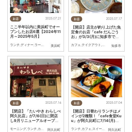
2025.07.21
2025.07.17
お店
お店
ここ半年以内に美浜町でオー
【開店】店主が釣り上げた魚
プンしたお店6選【2024年11
定食のお店「cafe だんごう
月～2025年5月】
お」が3/3(月)に知多市でオ
ープン
ランチ
,
ディナー
,
ラーメン
,
カフェ
,
開店
,
まとめ記事
カフェ
,
テイクアウト
,
開店
,
友人
美浜町
知多市
2025.07.16
2025.07.04
お店
お店
【閉店】「たいやき わらしべ
【開店】日替わりランチはメ
阿久比店」が7/6(日)に閉店
インが2種類！「cafe食堂Ku
し9月リニューアルオープン
u」が阿久比町に7/14(月)オ
予定
ープン
モーニング
,
ランチ
,
カフェ
,
スイーツ
,
閉店
ランチ
,
カフェ
,
スイーツ
,
開店
,
おひとりさ
阿久比町
阿久比町