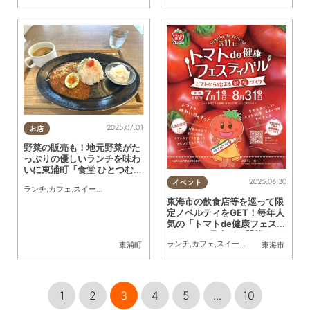
2025.07.01
お店
野菜の販売も！地元野菜がた
っぷりの優しいランチを味わ
いに東浦町「食堂 ひとつむ
ぎ」へ行ってみた
2025.06.30
イベント
ランチ
,
カフェ
,
スイーツ
,
テイクアウト
,
まちネタ
,
行ってみたレポ
,
友人
東海市の飲食店等を巡って限
定ノベルティをGET！毎年人
気の「トマトde健康フェステ
ィバル」8月末まで開催
ランチ
,
カフェ
,
スイーツ
,
まちネタ
,
家族
東浦町
東海市
1
2
3
4
5
...
10