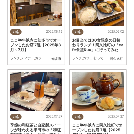
2025.08.16
2025.08.02
お店
お店
ここ半年以内に知多市でオー
お目当ては30食限定の日替
プンしたお店 7選【2025年3
わりランチ！阿久比町の「ca
月～7月】
fe食堂Kuu」に行ってみた
ランチ
,
ディナー
,
カフェ
,
開店
,
専門店
ランチ
,
カフェ
,
行ってみたレポ
,
カップル
,
知多市
阿久比町
2025.07.29
2025.07.27
お店
お店
季節の和紅茶と自家製スイー
ここ半年以内に阿久比町でオ
ツが味わえる半田市の「和紅
ープンしたお店 7選【2025