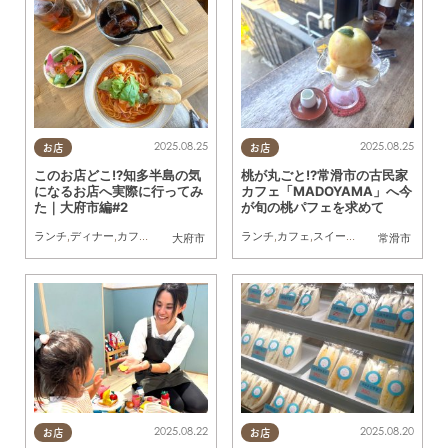
2025.08.25
2025.08.25
お店
お店
このお店どこ!?知多半島の気
桃が丸ごと!?常滑市の古民家
になるお店へ実際に行ってみ
カフェ「MADOYAMA」へ今
た｜大府市編#2
が旬の桃パフェを求めて
ランチ
,
ディナー
,
カフェ
,
テイクアウト
,
まちネタ
ランチ
,
まとめ記事
,
カフェ
,
スイーツ
,
KURUTOHP
,
行ってみたレポ
,
大府市
常滑市
2025.08.22
2025.08.20
お店
お店