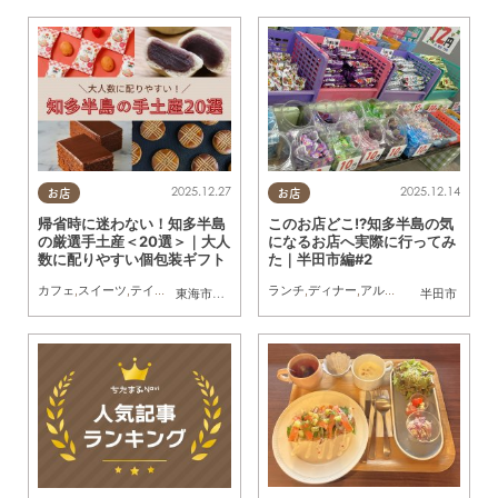
2025.12.27
2025.12.14
お店
お店
帰省時に迷わない！知多半島
このお店どこ!?知多半島の気
の厳選手土産＜20選＞｜大人
になるお店へ実際に行ってみ
数に配りやすい個包装ギフト
た｜半田市編#2
カフェ
,
スイーツ
,
テイクアウト
,
まとめ記事
ランチ
,
ディナー
,
アルコール
,
ラーメン
,
カ
東海市
,
大府市
,
知多市
,
東浦町
,
阿久比町
,
半田市
半田市
,
常滑市
,
武豊