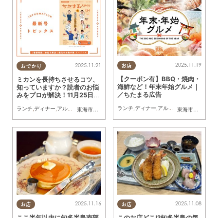
2025.11.19
2025.11.21
お店
おでかけ
【クーポン有】BBQ・焼肉・
ミカンを長持ちさせるコツ、
海鮮など！年末年始グルメ｜
知っていますか？読者のお悩
／ちたまる広告
みをプロが解決！11月25日発
行「ちたまるスタイル12・1
ランチ
,
ディナー
,
アルコール
,
ラーメン
,
カ
ランチ
,
ディナー
,
アルコール
,
カフェ
,
スイーツ
,
専門店
,
ちたまるスタイル掲載店
東海市
,
大府市
,
知多市
,
東浦町
,
阿久比町
,
半田市
,
常滑市
東海市
,
大府市
,
武豊
,
知
月号」見ドコロ解説
2025.11.16
2025.11.08
お店
お店
ここ半年以内に知多半島南部
このお店どこ!?知多半島の気