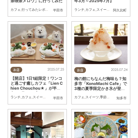
茶喫茶メロウ」に行ってみた
年3月～2025年7月】
カフェ
,
行ってみたレポ
,
カップル
,
友人
ランチ
,
カフェ
,
スイーツ
,
開店
,
まとめ記事
半田市
阿久比町
2025.07.25
2025.07.24
お店
お店
【開店】1日1組限定！ワンコ
梅の館にちなんだ梅味も？知
と過ごす癒しカフェ「Lien C
多市「KonoMachi Cafe」で
hien Chouchou★」が半田
3種の夏季限定かき氷が登場
市に7月オープン
／ちたまる広告
ランチ
,
カフェ
,
スイーツ
,
テイクアウト
,
開店
,
ペット
カフェ
,
スイーツ
,
季節ネタ
,
家族
半田市
知多市