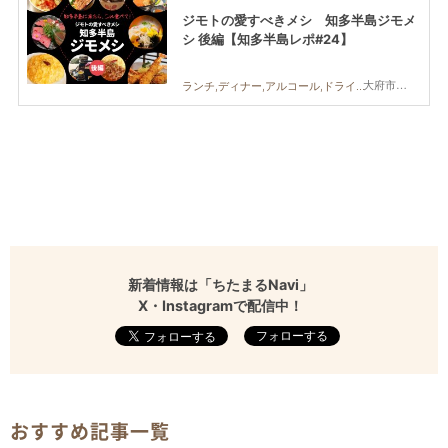
ジモトの愛すべきメシ 知多半島ジモメ
シ 後編【知多半島レポ#24】
大府市,半田市,常滑市,武豊町
ランチ,ディナー,アルコール,ドライブ,旅行,観光,知多半島レポ
新着情報は「ちたまるNavi」
X・Instagramで配信中！
フォローする
おすすめ記事一覧