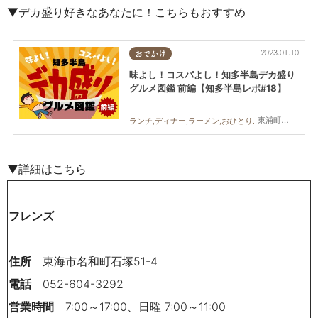
▼デカ盛り好きなあなたに！こちらもおすすめ
2023.01.10
おでかけ
味よし！コスパよし！知多半島デカ盛り
グルメ図鑑 前編【知多半島レポ#18】
東浦町,半田市,武豊町
ランチ,ディナー,ラーメン,おひとりさま,友人,コスパ抜群,知多半島レポ
▼詳細はこちら
フレンズ
住所
東海市名和町石塚51-4
電話
052-604-3292
営業時間
7:00～17:00、日曜 7:00～11:00