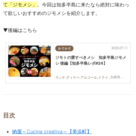
て「ジモメシ」
。今回は知多半島に来たなら絶対に味わっ
て欲しいおすすめのジモメシを紹介します。
▼後編はこちら
2023.07.11
おでかけ
ジモトの愛すべきメシ 知多半島ジモメ
シ 後編【知多半島レポ#24】
大府市,半田市,常滑市,武豊町
ランチ,ディナー,アルコール,ドライブ,旅行,観光,知多半島レポ
目次
納屋～Cucina creativa～【美浜町】