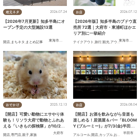
2026.07.24
2026.07.12
地元ネタ
お店
【2026年7月更新】知多半島にオ
【2026年版】知多半島のブドウ直
ープン予定の大型施設13選
売所 72選｜大府市・東浦町ほかエ
リア別に一挙紹介
東海市
,
大府市
,
知多市
,
美浜町
,
南知多町
東海市
,
大府
開店
,
まちネタ
,
まとめ記事
テイクアウト
,
旅行
,
観光
,
アウトドア
,
まちネ
2025.12.13
2026.08.04
おでかけ
お店
【開店】可愛い動物にエサやり体
【開店】お酒を飲みながら音楽も
験も！リソラ大府で動物とふれあ
楽しめる！居酒屋＆バー「BLOOM
える「いきもの探検隊」が10/24
Y (ブルーミー)」が7/3(金)半田市
(金)オープン
でオープン
大府市
半田市
開店
,
専門店
,
親子
,
家族
アルコール
,
開店
,
カップル
,
おひとりさま
,
友