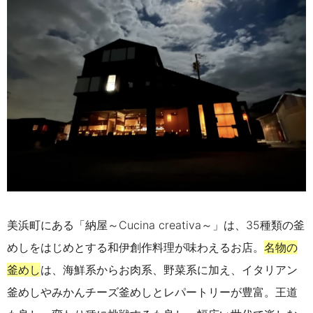
美浜町にある「納屋～Cucina creativa～」は、35種類の釜
めしをはじめとする和伊創作料理が味わえるお店。
名物の
釜めし
は、海鮮系からお肉系、野菜系に加え、イタリアン
釜めしやみかんチーズ釜めしとレパートリーが豊富。王道