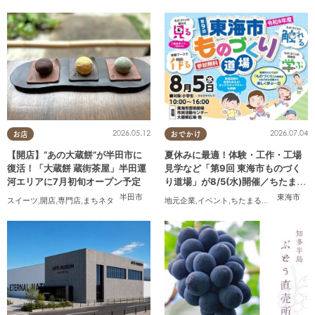
2026.05.12
2026.07.04
お店
おでかけ
【開店】“あの大蔵餅”が半田市に
夏休みに最適！体験・工作・工場
復活！「大蔵餅 蔵街茶屋」半田運
見学など「第9回 東海市ものづく
河エリアに7月初旬オープン予定
り道場」が8/5(水)開催／ちたまる
広告
半田市
東海市
スイーツ
,
開店
,
専門店
,
まちネタ
地元企業
,
イベント
,
ちたまる広告
,
親子
,
家族