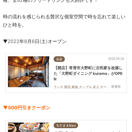
時の流れを感じられる贅沢な個室空間で時を忘れて楽しい
ひと時を。
▼2022年8月6日(土)オープン
2022.09.25
お店
【開店】常滑市大野町に古民家を改築し
た「大野町ダイニング kurama」がOPE
N
常滑市
ランチ,開店,家族,カップル,友人,オープン,まちとぴ,常滑市,ダイニング,古民家
▼500円引きクーポン
ちたまるNavi