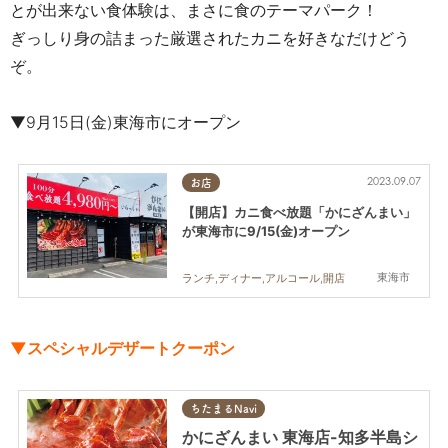
とが出来ない食体験は、まさに食のテーマパーク！
ぎっしり身の詰まった厳選されたカニを好きなだけどう
ぞ。
▼9月15日(金)東海市にオープン
2023.09.07
お店
【開店】カニ食べ放題「かにざんまい」
が東海市に9/15(金)オープン
東海市
ランチ,ディナー,アルコール,開店
▼スペシャルデザートクーポン
ちたまるNavi
かにざんまい 東海店-知多半島シ