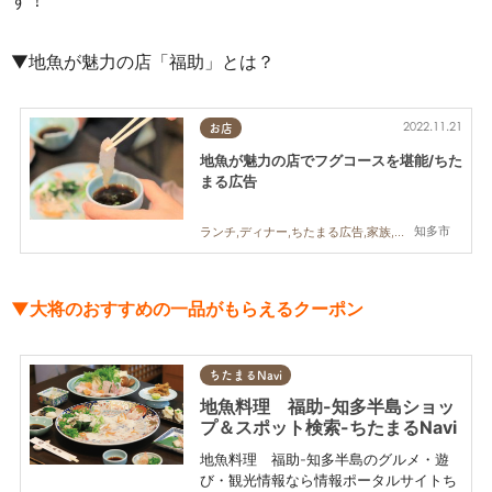
▼地魚が魅力の店「福助」とは？
2022.11.21
お店
地魚が魅力の店でフグコースを堪能/ちた
まる広告
知多市
ランチ,ディナー,ちたまる広告,家族,おひとりさま,友人
▼
大将のおすすめの一品がもらえる
クーポン
ちたまるNavi
地魚料理 福助-知多半島ショッ
プ＆スポット検索-ちたまるNavi
地魚料理 福助-知多半島のグルメ・遊
び・観光情報なら情報ポータルサイトち