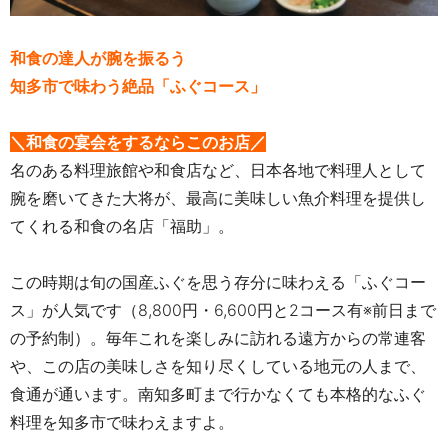
和食の達人が腕を振るう
知多市で味わう絶品「ふぐコース」
＼和食の宴会をするならこのお店／
名のある料理旅館や和食店など、日本各地で料理人として
腕を磨いてきた大将が、最高に美味しい魚介料理を提供し
てくれる和食の名店「福助」。
この時期は旬の国産ふぐを思う存分に味わえる「ふぐコー
ス」が人気です（
8,800
円・
6,600
円と
2
コース有※前日まで
の予約制）。毎年これを楽しみに訪れる遠方からの常連客
や、この店の美味しさを知り尽くしている地元の人まで、
食通が通います。南知多町まで行かなくても本格的なふぐ
料理を知多市で味わえますよ。