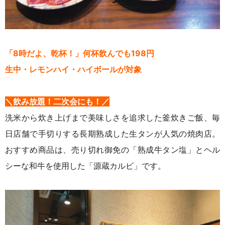
「8時だよ、乾杯！」何杯飲んでも198円
生中・レモンハイ・ハイボールが対象
＼飲み放題！二次会にも！／
洗米から炊き上げまで美味しさを追求した釜炊きご飯、毎
日店舗で手切りする長期熟成した生タンが人気の焼肉店。
おすすめ商品は、売り切れ御免の「熟成牛タン塩」とヘル
シーな和牛を使用した「源蔵カルビ」です。