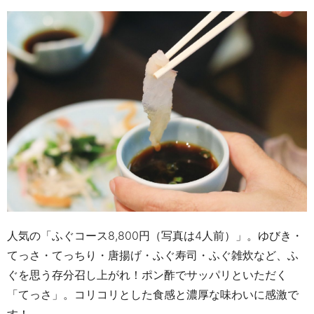
人気の「ふぐコース
8,
800
円（写真は
4
人前）」。ゆびき・
てっさ・てっちり・唐揚げ・ふぐ寿司・ふぐ雑炊など、ふ
ぐを思う存分召し上がれ！ポン酢でサッパリといただく
「てっさ」。コリコリとした食感と濃厚な味わいに感激で
す！