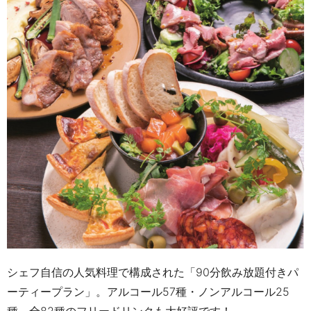
シェフ自信の人気料理で構成された「
90
分飲み放題付きパ
ーティープラン」。アルコール
57
種・ノンアルコール
25
種、全
82
種のフリードリンクも大好評です！