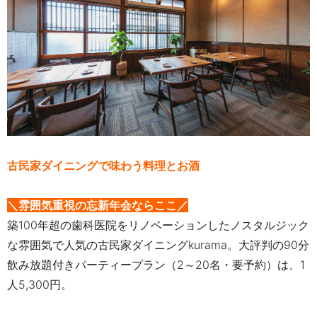
古民家ダイニングで味わう料理とお酒
＼雰囲気重視の忘新年会ならここ／
築
100
年超の歯科医院をリノベーションしたノスタルジック
な雰囲気で人気の古民家ダイニング
kurama。
大評判の
90
分
飲み放題付きパーティープラン（
2
～
20
名・要予約）は、
1
人
5,300
円。