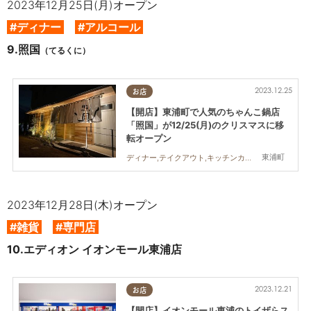
2023年12月25日(月)オープン
#ディナー
#アルコール
9.
照国
（てるくに）
2023.12.25
お店
【開店】東浦町で人気のちゃんこ鍋店
「照国」が12/25(月)のクリスマスに移
転オープン
東浦町
ディナー,テイクアウト,キッチンカー,開店,家族
2023年12月28日(木)オープン
#雑貨
#専門店
10.
エディオン イオンモール東浦店
2023.12.21
お店
【開店】イオンモール東浦のトイザらス