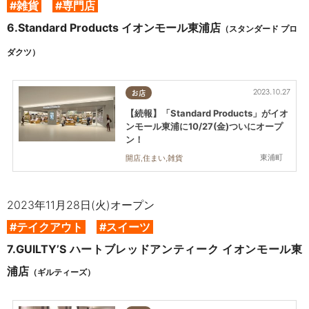
#雑貨
#専門店
6.
Standard Products イオンモール東浦店
（スタンダード プロ
ダクツ）
2023.10.27
お店
【続報】「Standard Products」がイオ
ンモール東浦に10/27(金)ついにオープ
ン！
東浦町
開店,住まい,雑貨
2023年11月28日(火)オープン
#テイクアウト
#スイーツ
7.
GUILTY’S ハートブレッドアンティーク イオンモール東
浦店
（ギルティーズ）