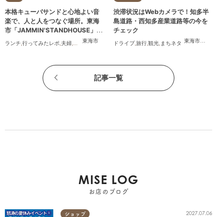
本格キューバサンドと心地よい音
渋滞状況はWebカメラで！知多半
楽で、人と人をつなぐ場所。東海
島道路・西知多産業道路等の今を
市「JAMMIN'STANDHOUSE」に
チェック
行ってみた
東海市
東海市
,
大府
ランチ
,
行ってみたレポ
,
夫婦
,
おひとりさま
,
友人
ドライブ
,
旅行
,
観光
,
まちネタ
記事一覧
MISE LOG
お店のブログ
2027.07.06
ショップ