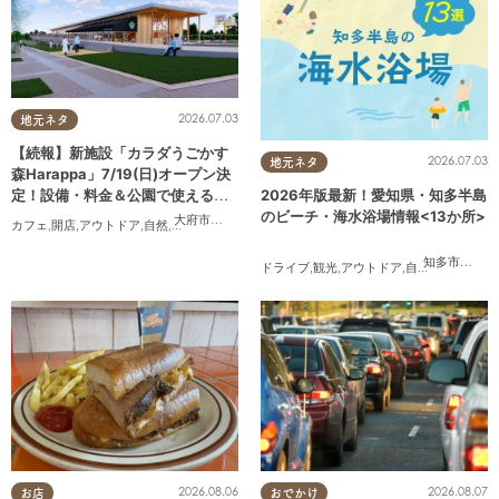
2026.07.03
地元ネタ
【続報】新施設「カラダうごかす
2026.07.03
地元ネタ
森Harappa」7/19(日)オープン決
定！設備・料金＆公園で使えるレ
2026年版最新！愛知県・知多半島
ンタルアイテムも登場
のビーチ・海水浴場情報<13か所>
大府市
,
東浦町
カフェ
,
開店
,
アウトドア
,
自然
,
まちネタ
,
家族
,
友人
,
ペット
,
トレンド
,
KURUTOHP
知多市
,
常滑
ドライブ
,
観光
,
アウトドア
,
自然
,
まちネタ
,
季
2026.08.06
2026.08.07
お店
おでかけ