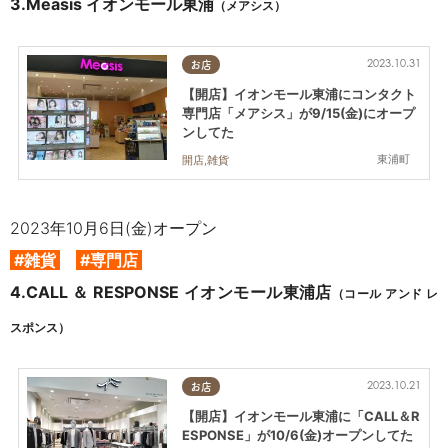
3.
Measis イオンモール東浦
（メアシス）
2023.10.31
お店
【開店】イオンモール東浦にコンタクト
専門店「メアシス」が9/15(金)にオープ
ンしてた
東浦町
開店,雑貨
2023年10月6日(金)オープン
#雑貨
#専門店
4.
CALL ＆ RESPONSE イオンモール東浦店
（コール アンド レ
スポンス）
2023.10.21
お店
【開店】イオンモール東浦に「CALL＆R
ESPONSE」が10/6(金)オープンしてた