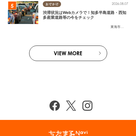
2026.08.07
おでかけ
渋滞状況はWebカメラで！知多半島道路・西知
多産業道路等の今をチェック
東海市
,
大府市
,
知
VIEW MORE