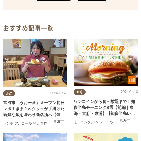
おすすめ記事一覧
2024.04.10
お店
2025.10.28
お店
ワンコインから食べ放題まで！知
常滑市「うお一番」オープン初日
多半島モーニング8選【前編｜東
レポ！きまぐれクックが手掛けた
海・大府・東浦】【知多半島レポ#
新鮮な魚を味わう新名所へ【気に
33】
なるリサーチ#31】
東海市
,
大府
常滑市
モーニング
,
パン
,
スイーツ
,
ドライブ
,
旅行
,
観
ランチ
,
アルコール
,
開店
,
専門店
,
気になるリサーチ
,
家族
,
おひとりさま