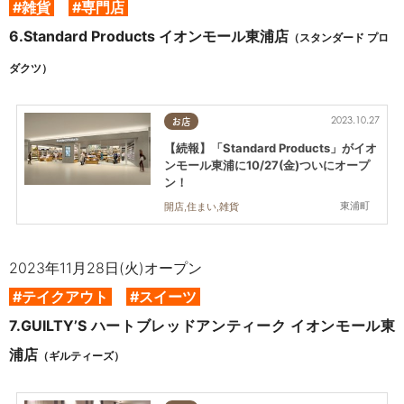
#雑貨
#専門店
6.
Standard Products イオンモール東浦店
（スタンダード プロ
ダクツ）
2023.10.27
お店
【続報】「Standard Products」がイオ
ンモール東浦に10/27(金)ついにオープ
ン！
東浦町
開店,住まい,雑貨
2023年11月28日(火)オープン
#テイクアウト
#スイーツ
7.
GUILTY’S ハートブレッドアンティーク イオンモール東
浦店
（ギルティーズ）