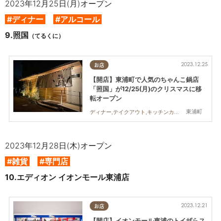
2023年12月25日(月)オープン
#ディナー
#アルコール
9.
照国
（てるくに）
2023.12.25
お店
【開店】東浦町で人気のちゃんこ鍋店
「照国」が12/25(月)のクリスマスに移
転オープン
東浦町
ディナー,テイクアウト,キッチンカー,開店,家族
2023年12月28日(木)オープン
#雑貨
#専門店
10.
エディオン イオンモール東浦店
2023.12.21
お店
【開店】イオンモール東浦のトイザらス