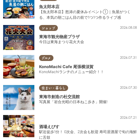
魚太郎本店
【魚太郎本店】怒涛の夏休みイベント①｜魚屋がつく
る、本気の朝ごはん目の前で1つ1つ作るライブ感
2026.08.08
ショップ
東海市観光物産プラザ
今日は東海まつり花火大会
2026.07.31
グルメ
KonoMachi Cafe 尾張横須賀
KonoMachiランチのメニュー紹介！！
2026.07.30
住まい・暮らし
東海市創造の杜交流館
写真展「岩合光昭の日本ねこ歩き」開催!
2026.07.21
酒場えびす
駅近徒歩1分！ 0次会、2次会も歓迎 寿司居酒屋で旬の海鮮
に舌鼓