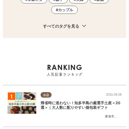
カップル
すべてのタグを見る
RANKING
人気記事ランキング
2026.08.08
お店
帰省時に迷わない！知多半島の厳選手土産＜20
選＞｜大人数に配りやすい個包装ギフト
東海市
,
大府市
,
知