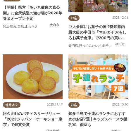
【開業】県営「あいち健康の森公
園」に全天候型の遊び場が2026年
2025.12.04
春頃オープン予定
お店
大府市
巨大倉庫にお菓子の国!?愛知県内
開店
,
観光
,
自然
,
まちネタ
最大級の半田市「マルダイ おもし
ろお菓子倉庫」で200円の買い物
にチャレンジ
半田市
専門店
,
行ってみたレポ
,
親子
,
家族
2023.11.17
2025.10.10
地元ネタ
お店
阿久比町のパティスリーサリュー
知多半島で子連れランチにおすす
「2023ジャパン・ケーキショー東
めのお店7選 | キッズスペースや授
京」で銀賞受賞
乳室、個室も
阿久比町
東海市
,
大府