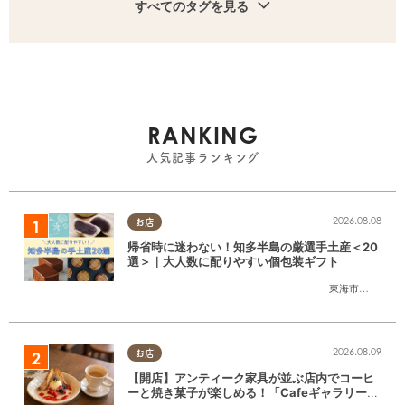
すべてのタグを見る
RANKING
人気記事ランキング
2026.08.08
お店
帰省時に迷わない！知多半島の厳選手土産＜20
選＞｜大人数に配りやすい個包装ギフト
東海市
,
大府市
,
知
2026.08.09
お店
【開店】アンティーク家具が並ぶ店内でコーヒ
ーと焼き菓子が楽しめる！「CafeギャラリーA