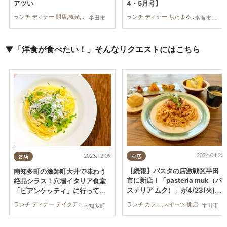
アツい
4・5月号】
ランチ,ディナー,開店,観光,まちネタ
ランチ,ディナー,ちたまるスタイル掲載店,まとめ記事
半田市
東海市,武豊町,南知多町,常滑市
▼「洋食が食べたい！」そんなリクエストにはこちら
2024.04.20
2023.12.09
お店
お店
【続報】パスタの店激戦区半田
南知多町の漁師町大井で味わう
市に新店！「pasteria muk（パ
絶品シラス！穴場イタリア食堂
ステリア ムク）」が4/23(火)オ
「ビアンケッティ」に行ってみ
ープン
た
ランチ,カフェ,スイーツ,開店
ランチ,ディナー,テイクアウト,行ってみたレポ,家族,カップル,ペット
半田市
南知多町