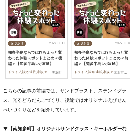
2022.11.11
2022.11.10
おでかけ
おでかけ
知多半島ならでは⁉ちょっと変
知多半島ならでは⁉ちょっと変
わった体験スポットまとめ＜後
わった体験スポットまとめ＜前
編＞【知多半島レポ#16】
編＞【知多半島レポ#16】
ドライブ,観光,連載,家族,カップル,知多半島レポ
ドライブ,観光,連載,家族,カップル,知多半島レポ
美浜町
常滑市,南知多町
こちらの記事の前編では、サンドブラスト、ステンドグラ
ス、光るどろだんごづくり、後編ではオリジナルえびせん
べいづくりなどを紹介しています。
▼【南知多町】オリジナルサンドグラス・キーホルダーな