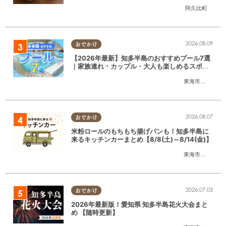
gui」が6/1(月)阿久比町でリニューアルオープ
阿久比町
ン
2026.08.09
おでかけ
【2026年最新】知多半島のおすすめプール7選
｜家族連れ・カップル・大人も楽しめるスポッ
ト徹底ガイド
東海市
,
大府市
,
知
2026.08.07
おでかけ
米粉ロールのもちもち揚げパンも！知多半島に
来るキッチンカーまとめ【8/8(土)～8/14(金)】
東海市
,
大府市
,
知
2026.07.03
おでかけ
2026年最新版！愛知県 知多半島花火大会まと
め 【随時更新】