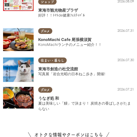
2026.08.09
ショップ
東海市観光物産プラザ
好評！！ﾄﾏﾄde健康ﾌｪｽﾃｨﾊﾞﾙ
2026.07.31
グルメ
KonoMachi Cafe 尾張横須賀
KonoMachiランチのメニュー紹介！！
2026.07.30
住まい・暮らし
東海市創造の杜交流館
写真展「岩合光昭の日本ねこ歩き」開催!
2026.07.21
グルメ
うなぎ処 和
夏は美味しい「鰻」で決まり！ 炭焼きの香ばしさがたま
らない
オトクな情報やクーポンはこちら