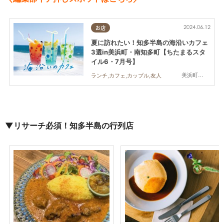
2024.06.12
お店
夏に訪れたい！知多半島の海沿いカフェ
3選in美浜町・南知多町【ちたまるスタ
イル6・7月号】
美浜町,南知多町
ランチ,カフェ,カップル,友人
▼リサーチ必須！知多半島の行列店