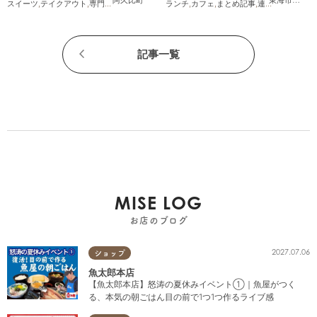
スイーツ
,
テイクアウト
,
専門店
,
まちネタ
ランチ
,
カフェ
,
まとめ記事
,
連載
,
親子
,
個室
記事一覧
MISE LOG
お店のブログ
2027.07.06
ショップ
魚太郎本店
【魚太郎本店】怒涛の夏休みイベント①｜魚屋がつく
る、本気の朝ごはん目の前で1つ1つ作るライブ感