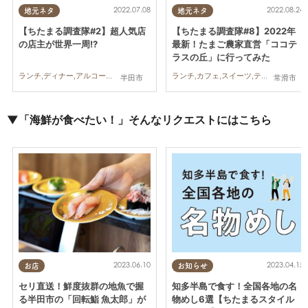
2022.07.08
2022.08.24
地元ネタ
地元ネタ
【ちたまる調査隊#2】超人気店
【ちたまる調査隊#8】2022年
の店主が世界一周!?
最新！たまご農家直営「ココテ
ラスの丘」に行ってみた
ランチ,ディナー,アルコール,ちたまる調査隊,夫婦,家族,カップル,おひとりさま,友人,トレンド,カレー,半田市
ランチ,カフェ,スイーツ,テイクアウト,ちたまる調査隊,行ってみたレポ,親子,夫婦,カップル,おひとりさま,友人,トレンド,プリン,洋菓子,オムライス,自動販売機
半田市
常滑市
▼「海鮮が食べたい！」そんなリクエストにはこちら
2023.06.10
2023.04.15
お店
お知らせ
セリ直送！鮮度抜群の地魚で握
知多半島で食す！全国各地の名
る半田市の「回転鮨 魚太郎」が
物めし6選【ちたまるスタイル