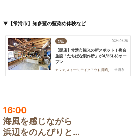
▼【常滑市】知多藍の藍染め体験など
2024.06.28
お店
【開店】常滑市観光の新スポット！複合
施設「たちばな製作所」が4/25(木)オー
プン
常滑市
カフェ,スイーツ,テイクアウト,開店,ビューティー,雑貨,観光
16:00
海風を感じながら
浜辺をのんびりと…