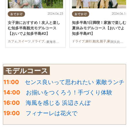
2024.06.23
2024.06.15
おでかけ
おでかけ
女子旅におすすめ！友人と楽し
知多半島1日満喫！家族で楽しむ
む知多半島観光モデルコース
夏休みモデルコース【おいでよ
【おいでよ知多半島#2】
知多半島#1】
カフェ,スイーツ,ドライブ,旅行,観光,自然,友人
ドライブ,旅行,観光,親子,家族
東海市,大府市,知多市,東浦町,阿久比町,半田市,常滑市,武豊町,美浜町,南知多町
阿久比町,美浜町,南知多町
モデルコース
11:00
センス良いって思われたい 素敵ランチ
14:00
お揃いをつくろう！手づくり体験
16:00
海風を感じる 浜辺さんぽ
19:00
フィナーレは花火で