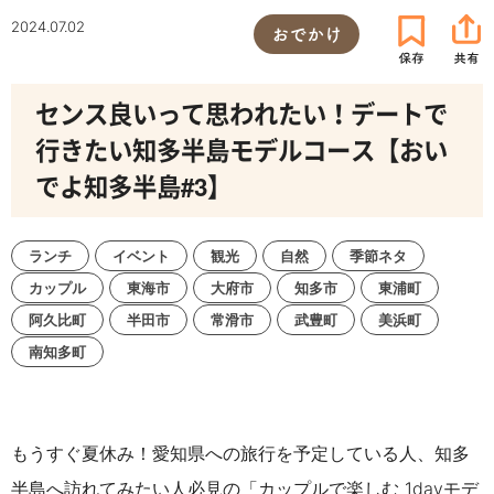
2024.07.02
おでかけ
センス良いって思われたい！デートで
行きたい知多半島モデルコース【おい
でよ知多半島#3】
ランチ
イベント
観光
自然
季節ネタ
カップル
東海市
大府市
知多市
東浦町
阿久比町
半田市
常滑市
武豊町
美浜町
南知多町
もうすぐ夏休み！愛知県への旅行を予定している人、知多
半島へ訪れてみたい人必見の「カップルで楽しむ 1dayモデ