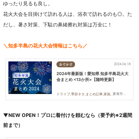
ゆったり見るも良し。
花火大会を目掛けて訪れる人は、浴衣で訪れるのも◎。た
だし、暑さ対策、下駄の鼻緒擦れ対策は万全に！
＼知多半島の花火大会情報はこちら／
2024.06.18
おでかけ
2024年最新版！愛知県 知多半島花火大
会まとめ <13か所>【随時更新】
東海市,大府市,知多市,東浦町,阿久比町,半田市,常滑市,武豊町,美浜町,南知多町
ドライブ,季節ネタ,まとめ記事,家族,カップル,友人
▼
NEW OPEN！
プロに着付けを頼むなら（要予約※2週間
前まで）