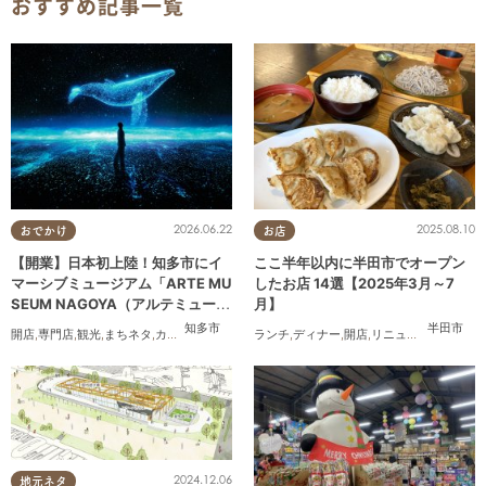
おすすめ記事一覧
2026.06.22
2025.08.10
おでかけ
お店
【開業】日本初上陸！知多市にイ
ここ半年以内に半田市でオープン
マーシブミュージアム「ARTE MU
したお店 14選【2025年3月～7
SEUM NAGOYA（アルテミュージ
月】
アムナゴヤ）」が2026年11月下旬
知多市
半田市
開店
,
専門店
,
観光
,
まちネタ
,
カップル
,
友人
ランチ
,
ディナー
,
開店
,
リニューアル
,
まとめ
にオープン
2024.12.06
地元ネタ