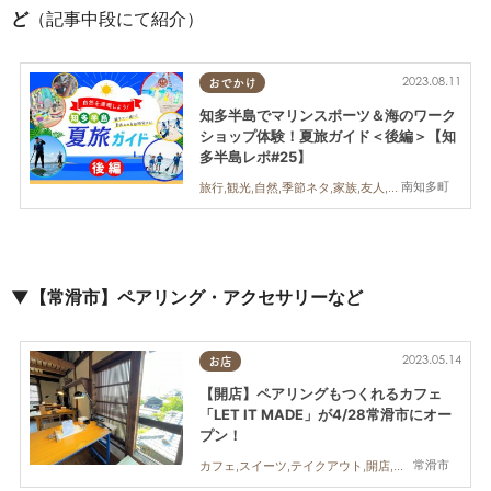
ど
（記事中段にて紹介）
2023.08.11
おでかけ
知多半島でマリンスポーツ＆海のワーク
ショップ体験！夏旅ガイド＜後編＞【知
多半島レポ#25】
南知多町
旅行,観光,自然,季節ネタ,家族,友人,知多半島レポ
▼【常滑市】ペアリング・アクセサリーなど
2023.05.14
お店
【開店】ペアリングもつくれるカフェ
「LET IT MADE」が4/28常滑市にオー
プン！
常滑市
カフェ,スイーツ,テイクアウト,開店,雑貨,ドライブ,親子,カップル,おひとりさま,友人