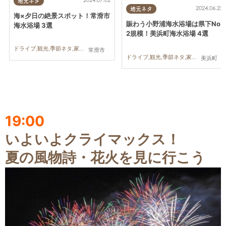
地元ネタ
2024.06.22
地元ネタ
海×夕日の絶景スポット！常滑市
賑わう小野浦海水浴場は県下No.
海水浴場 3選
2規模！美浜町海水浴場 4選
ドライブ,観光,季節ネタ,家族,カップル
常滑市
ドライブ,観光,季節ネタ,家族,カップル
美浜町
19:00
いよいよクライマックス！
夏の風物詩・花火を見に行こう