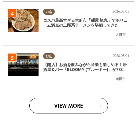
2026.08.05
お店
コスパ最高すぎる大府市「麺屋 龍丸」でボリュ
ーム満点の二郎系ラーメンを堪能してきた
大府市
2026.08.04
お店
【開店】お酒を飲みながら音楽も楽しめる！居
酒屋＆バー「BLOOMY (ブルーミー)」が7/3
(金)半田市でオープン
半田市
VIEW MORE