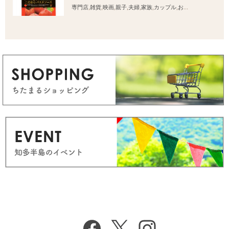
専門店
,
雑貨
,
映画
,
親子
,
夫婦
,
家族
,
カップル
,
おひとりさま
,
友人