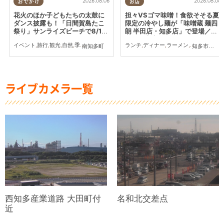
2026.08.06
2026.08.06
おでかけ
お店
花火のほか子どもたちの太鼓に
担々VSゴマ味噌！食欲そそる夏
ダンス披露も！「日間賀島たこ
限定の冷やし麺が「味噌蔵 麺四
祭り」サンライズビーチで8/12
朗 半田店・知多店」で登場／ち
(水)開催
たまる広告
イベント
,
旅行
,
観光
,
自然
,
季節ネタ
,
花火
ランチ
,
ディナー
,
ラーメン
,
ちたまる広告
南知多町
知多市
,
半田
ライブカメラ一覧
西知多産業道路 大田町付
名和北交差点
近