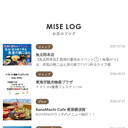
MISE LOG
お店のブログ
2027.07.06
ショップ
魚太郎本店
【魚太郎本店】怒涛の夏休みイベント①｜魚屋がつく
る、本気の朝ごはん目の前で1つ1つ作るライブ感
2026.08.05
ショップ
東海市観光物産プラザ
トマトｄe健康フェスティバル
2026.07.31
グルメ
KonoMachi Cafe 尾張横須賀
KonoMachiランチのメニュー紹介！！