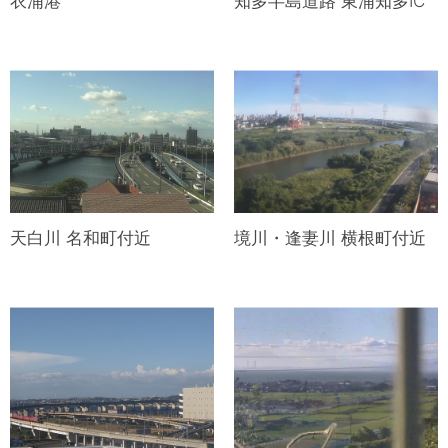
衣浦港
知多半島道路 東浦知多IC
天白川 名和町付近
境川・逢妻川 横根町付近