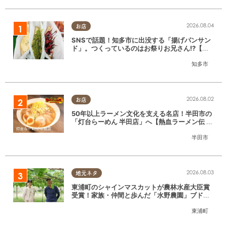
2026.08.04
お店
SNSで話題！知多市に出没する「揚げパンサン
ド」。つくっているのはお祭りお兄さん!?【ち
たまる調査隊#55】
知多市
2026.08.02
お店
50年以上ラーメン文化を支える名店！半田市の
「灯台らーめん 半田店」へ【熱血ラーメン伝 8
月放送】
半田市
2026.08.03
地元ネタ
東浦町のシャインマスカットが農林水産大臣賞
受賞！家族・仲間と歩んだ「水野農園」ブドウ
づくりの軌跡
東浦町