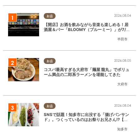
2026.08.04
お店
【開店】お酒を飲みながら音楽も楽しめる！居
酒屋＆バー「BLOOMY（ブルーミー）」が7/3
(金)半田市でオープン
半田市
2026.08.05
お店
コスパ最高すぎる大府市「麺屋 龍丸」でボリュ
ーム満点の二郎系ラーメンを堪能してきた
大府市
2026.08.04
お店
SNSで話題！知多市に出没する「揚げパンサン
ド」。つくっているのはお祭りお兄さん!?【ち
たまる調査隊#55】
知多市