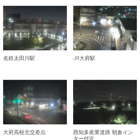
名鉄太田川駅
JR大府駅
大府高校北交差点
西知多産業道路 朝倉イン
ター付近