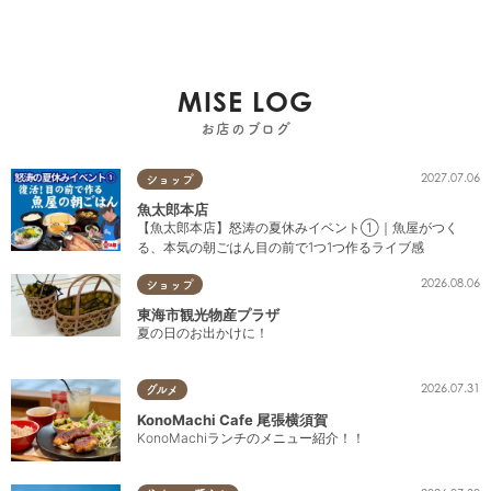
MISE LOG
お店のブログ
2027.07.06
ショップ
魚太郎本店
【魚太郎本店】怒涛の夏休みイベント①｜魚屋がつく
る、本気の朝ごはん目の前で1つ1つ作るライブ感
2026.08.06
ショップ
東海市観光物産プラザ
夏の日のお出かけに！
2026.07.31
グルメ
KonoMachi Cafe 尾張横須賀
KonoMachiランチのメニュー紹介！！