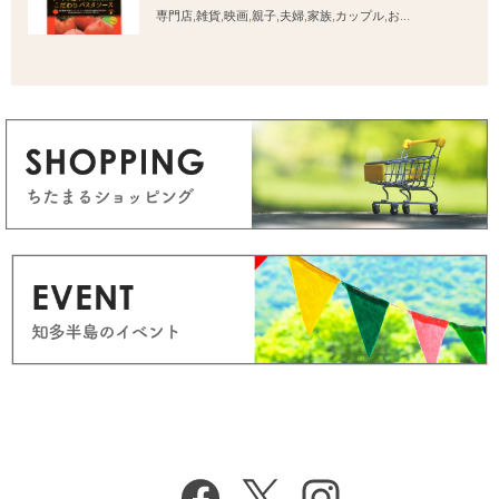
専門店
,
雑貨
,
映画
,
親子
,
夫婦
,
家族
,
カップル
,
おひとりさま
,
友人