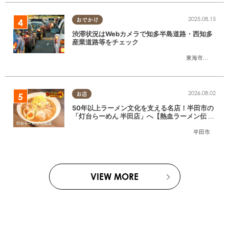
2025.08.15
おでかけ
渋滞状況はWebカメラで知多半島道路・西知多
産業道路等をチェック
東海市
,
大府市
,
知
2026.08.02
お店
50年以上ラーメン文化を支える名店！半田市の
「灯台らーめん 半田店」へ【熱血ラーメン伝 8
月放送】
半田市
VIEW MORE