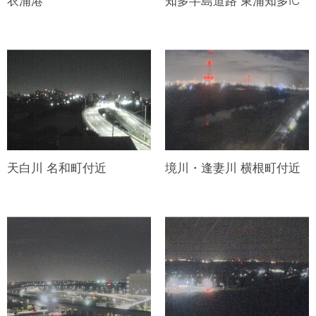
衣浦港
知多半島道路 東浦知多IC
天白川 名和町付近
境川・逢妻川 横根町付近