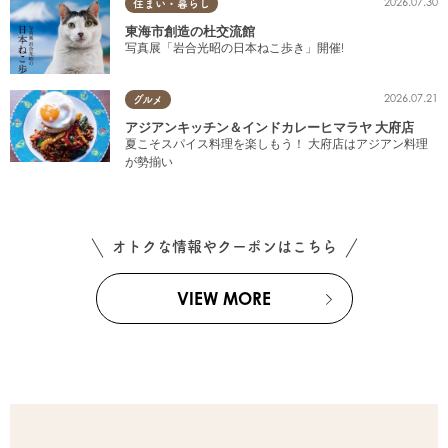
2026.07.30
住まい・暮らし
東海市創造の杜交流館
写真展「岩合光昭の日本ねこ歩き」開催!
2026.07.21
グルメ
アジアンキッチン＆インドカレーヒマラヤ 大府店
夏こそスパイス料理を楽しもう！ 大府店はアジアン料理
が勢揃い
オトクな情報やクーポンはこちら
VIEW MORE