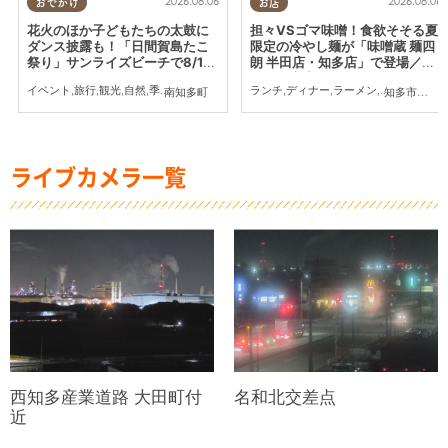
2026.08.06
2026.08.06
おでかけ
お店
花火のほか子どもたちの太鼓に
担々VSゴマ味噌！食欲そそる夏
ダンス披露も！「日間賀島たこ
限定の冷やし麺が「味噌蔵 麺四
祭り」サンライズビーチで8/12
朗 半田店・知多店」で登場／ち
(水)開催
たまる広告
イベント
,
旅行
,
観光
,
自然
,
季節ネタ
,
花火
ランチ
,
ディナー
,
ラーメン
,
ちたまる広告
南知多町
知多市
,
半田
ライブカメラ一覧
西知多産業道路 大田町付
名和北交差点
近