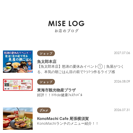
MISE LOG
お店のブログ
2027.07.06
ショップ
魚太郎本店
【魚太郎本店】怒涛の夏休みイベント①｜魚屋がつく
る、本気の朝ごはん目の前で1つ1つ作るライブ感
2026.08.09
ショップ
東海市観光物産プラザ
好評！！ﾄﾏﾄde健康ﾌｪｽﾃｨﾊﾞﾙ
2026.07.31
グルメ
KonoMachi Cafe 尾張横須賀
KonoMachiランチのメニュー紹介！！