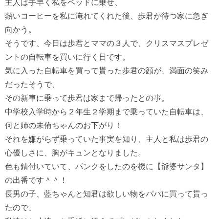
主人は手早く私をベッドに乗せ、

熱いコーヒーを私に淹れてくれた後、歩君が待つ家に急ぎ
向かう。

そうです、今日は歩君とママの３人で、クリスマスプレゼ
ントの自転車を買いに行く日です。

気に入った自転車を買って貰った歩君の顔が、満面の笑み
だったそうで、

その新車に乗って歩君は家まで帰ったとの事。

中学校入学時から２年生２学期まで乗っていた自転車は、
何と姉の未侑ちゃんのお下がり！

それを嫌がらず乗っていた事実を知り、主人と私は歩君の
心優しさに、胸がキュンとなりました。

色も錆付いていて、パンクをしたのを機に【爺婆サンタ】
の出番です＾＾！

長男の子、藍ちゃんと知君は欲しい物をパパに買って貰っ
たので、
