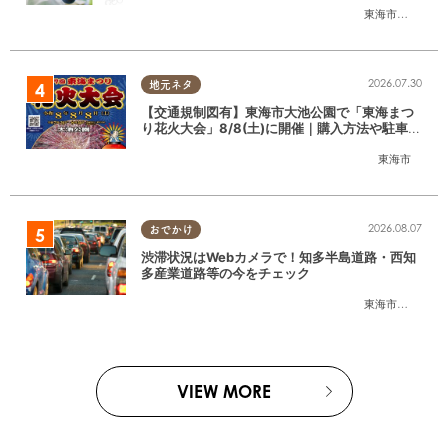
東海市
,
大府市
,
東
2026.07.30
地元ネタ
【交通規制図有】東海市大池公園で「東海まつ
り花火大会」8/8(土)に開催｜購入方法や駐車場
情報は？
東海市
2026.08.07
おでかけ
渋滞状況はWebカメラで！知多半島道路・西知
多産業道路等の今をチェック
東海市
,
大府市
,
知
VIEW MORE