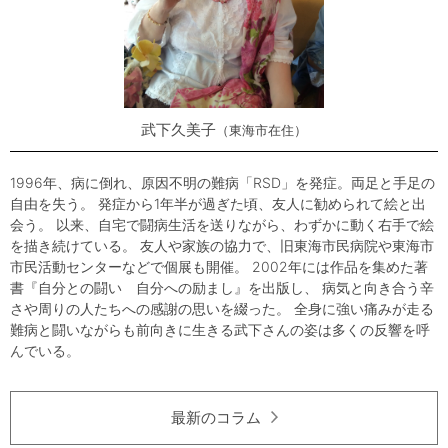
武下久美子
東海市在住
1996年、病に倒れ、原因不明の難病「RSD」を発症。両足と手足の
自由を失う。 発症から1年半が過ぎた頃、友人に勧められて絵と出
会う。 以来、自宅で闘病生活を送りながら、わずかに動く右手で絵
を描き続けている。 友人や家族の協力で、旧東海市民病院や東海市
市民活動センターなどで個展も開催。 2002年には作品を集めた著
書『自分との闘い 自分への励まし』を出版し、 病気と向き合う辛
さや周りの人たちへの感謝の思いを綴った。 全身に強い痛みが走る
難病と闘いながらも前向きに生きる武下さんの姿は多くの反響を呼
んでいる。
最新のコラム