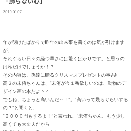
「飾らない心」
2019.01.07
年が明けたばかりで昨年の出来事を書くのは気が引けます
が、

それぐらい日々の経つ早さには驚くばかりです。と思うの
は私だけでしょうか！？

その内容は、孫達に贈るクリスマスプレゼントの事♪♪

高２の未侑ちゃんは、“未侑が今１番欲しいのは、動物のデ
ザイン画の本だよ＾＾

でもね、ちょっと高いんだ～！”。“高いって幾らぐらいする
の？”と聞くと、

“２０００円もするよ！”と言われ、“未侑ちゃん、もう少し
高くても大丈夫だから
