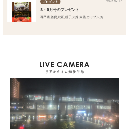
2026.07.17
プレゼント
8・9月号のプレゼント
専門店
,
雑貨
,
映画
,
親子
,
夫婦
,
家族
,
カップル
,
おひとりさま
,
友人
LIVE CAMERA
リアルタイム知多半島