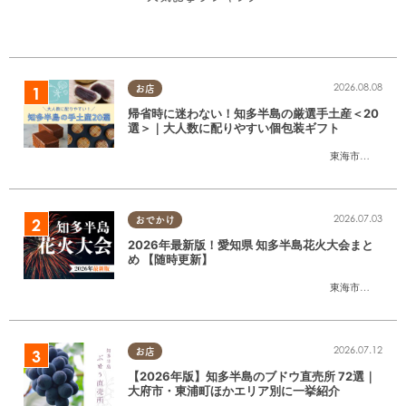
2026.08.08
お店
帰省時に迷わない！知多半島の厳選手土産＜20
選＞｜大人数に配りやすい個包装ギフト
東海市
,
大府市
,
知
2026.07.03
おでかけ
2026年最新版！愛知県 知多半島花火大会まと
め 【随時更新】
東海市
,
大府市
,
知
2026.07.12
お店
【2026年版】知多半島のブドウ直売所 72選｜
大府市・東浦町ほかエリア別に一挙紹介