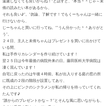
遠慮しなくても良いからね！”と話すと、“本当＾＾じゃ～未
侑の読みたい本があるから、

それも良い♪”。“勿論、了解です！でもくーちゃんは一緒に
行けないから、

じーちゃんと買いに行ってね。”“うん分かった＾＾ありがと
う”。

２４日、主人と未侑ちゃんはプレゼントを買いに出かけて
いる間、

私は手作りカレンダーを作り続けています！

翌２５日は今年最後の病院外来の日。藤田医科大学病院は
凄く混んでいます！

自宅に戻ったのは午後４時前。私が出入りする庭の窓の所
に既成の２段の階段が設置してあり、

その上にピンクのシクラメンが私の帰りを待っていてくれ
たんです♪

“誰からのプレゼントかな～？”とそんな風に思いながらも、