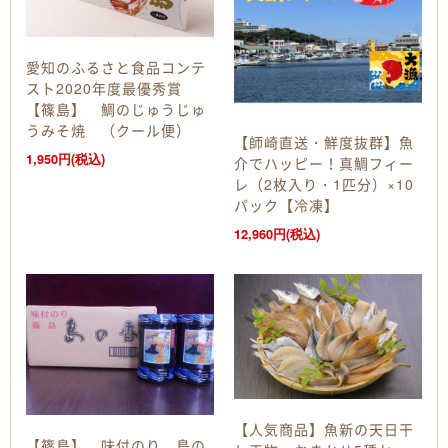
愛知のふるさと食品コンテ
スト2020年度最優秀賞
【篠島】 鯛のじゅうじゅ
うみそ焼 （クール便）
【師崎直送・鮮度抜群】魚
1,950円(税込)
介でハッピー！真鯛フィー
レ（2枚入り・1匹分）×10
パック【冷凍】
12,960円(税込)
【人気商品】魚新の天日干
【篠島】 味付のり 島の