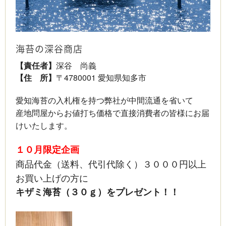
海苔の深谷商店
【責任者】
深谷 尚義
【住 所】
〒4780001 愛知県知多市
愛知海苔の入札権を持つ弊社が中間流通を省いて
産地問屋からお値打ち価格で直接消費者の皆様にお届
けいたします。
１０月限定企画
商品代金（送料、代引代除く）３０００円以上
お買い上げの方に
キザミ海苔（３０ｇ）をプレゼント！！