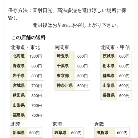
保存方法：直射日光、高温多湿を避け涼しい場所に保
管し
開封後はお早めにお召し上がり下さい。
この店舗の送料
北海道・東北
南関東
北関東・甲信
北海道
1300
埼玉県
600
茨城県
600
青森県
800
千葉県
600
栃木県
600
岩手県
800
東京都
600
群馬県
600
宮城県
700
神奈川県
600
山梨県
600
秋田県
800
長野県
600
山形県
700
福島県
700
北陸
東海
近畿
新潟県
600
岐阜県
600
滋賀県
600