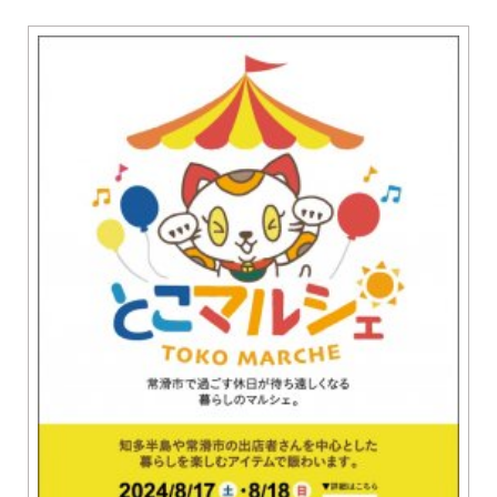
グルメ
知多市
東浦町
美容・健康
阿久比町
常滑市
ショップ
半田市
住まい・暮らし
武豊町
美浜町
習い事・趣味
南知多町
宿泊
観光・自然
遊ぶ・楽しむ