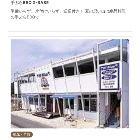
手ぶらBBQ G-BASE
台】海鮮丼専門店、屋外屋台で気軽に海鮮ランチ 土日祝はテン
準備いらず、片付けいらず、送迎付き！ 夏の思い出は絶品料理
トを拡大して、焼き牡蠣などお祭り屋台に！
の手ぶらBBQで
観光・自然