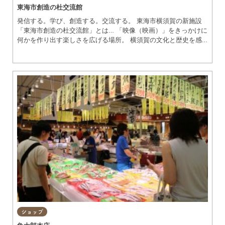
東海市創造の杜交流館
発信する。学び、創造する。交流する。 東海市横須賀の新施設
「東海市創造の杜交流館」とは… 「映像（映画）」をきっかけに
何かを作り出す楽しさを広げる場所。 横須賀の文化と歴史を感
じ伝えていく場所。 さらに世代を超えて人がつながる場所。 そ
んな学びや創造、繋がり育む杜。 みんなに長く愛される施設を
目指しています。 ここから、未来の物語が始まります。 施設の
特徴… 映画鑑賞ができるホールをはじめ、収録・撮影スタジオや
映像編集室、本格的な音声収録ができる映像音響調整室など、映
像に関連する施設があります。 地域のみなさんが集える会議室
や、作品を展示するギャラリーなど地域交流の拠点施設も兼ね備
えています。
ショップ