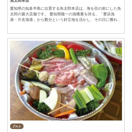
魚太郎本店
愛知県の知多半島に位置する魚太郎本店は、海を目の前にした魚
太郎の最大店舗です。 愛知県随一の漁獲量を誇る、「豊浜漁
港・片名漁港」から数分という好立地を活かし、その日に獲れた
ピチピチの魚貝類を、そのままの鮮度で販売しています！ そん
な魚太郎は、鮮度の良さだけでなく、対面方式の売り場も自慢。
召し上がり方や調理法などを、魚屋のプロがしっかりとお伝えし
ます！ さらに、面倒な下処理も無料！ お刺身、煮魚、焼き魚な
ど、お好みの調理法をお伝えいただければ、ご自宅ですぐに調理
が開始できるよう、しっかりと処理をしてからお渡しします。
また、巨大な鮮魚市場に加えて、新鮮な魚を気軽に食べられる３
つの飲食施設があります。 その中でも、手ぶらでできる浜焼き
BBQが大人気！ 用意された食材やお飲み物の他に、鮮魚市場で
買った鮮魚を持ち込みも可能です。 海を一望するバーベキュー
場で、美味しい海の幸を贅沢にお楽しみください！ 店内仕込み
のお惣菜や、すぐに食べられる刺身やお弁当など 鮮魚以外にも
豊富な商品が、みなさまをお待ちいたしております！ 休日のお
でかけに、ぜひお立ち寄りくださいませ。 【鮮魚市場】獲れた
て地魚や、自家製干物、海産物約400種 店頭にて全国宅配受付
あり 【浜焼きBBQ】年中無休、365日手ぶらBBQ、海の真ん前に
1000席あり 予約なしの当日来店OK 準備なし、片付け不要、
雨天でもOK！ 他に類を見ない、開放感あふれるオーシャンビ
ューBBQ 【市場食堂】板前が腕をふるう、海の街の魚食堂。旨
グルメ
い魚を食べるならここ！選べる刺身定食が人気 【旨いもの屋