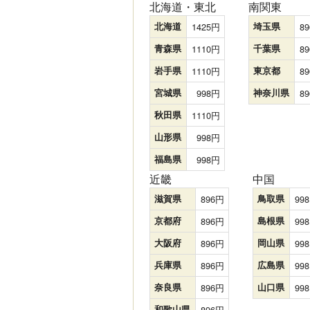
北海道・東北
南関東
北海道
1425
埼玉県
89
青森県
1110
千葉県
89
岩手県
1110
東京都
89
宮城県
998
神奈川県
89
秋田県
1110
山形県
998
福島県
998
近畿
中国
滋賀県
896
鳥取県
998
京都府
896
島根県
998
大阪府
896
岡山県
998
兵庫県
896
広島県
998
奈良県
896
山口県
998
和歌山県
896