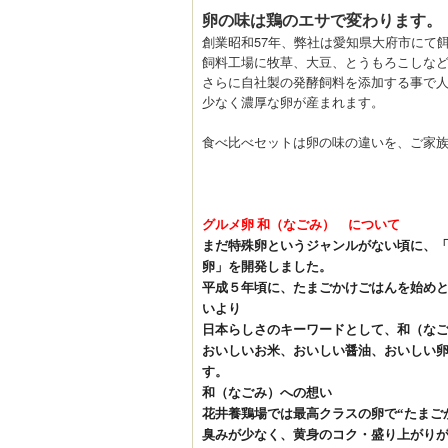
卵の味は鶏のエサで変わります。
創業昭和57年、弊社は愛知県大府市にて
飼料工場に牧草、大豆、とうもろこしな
さらに自社製の発酵飼料を添加する事で
少なく濃厚な卵が産まれます。
食べ比べセットは卵の味の違いを、ご家
グルメ卵 和（なごみ） について
まだ特殊卵というジャンルがない頃に、
卵」を開発しました。
平成５年頃に、たまごかけごはんを始め
いより
日本らしさのキーワードとして、和（な
おいしいお米、おいしい醤油、おいしい
す。
和（なごみ）への想い
花井養鶏場では最高クラスの卵で
“
たまご
臭みが少なく、黄身のコク・盛り上がり