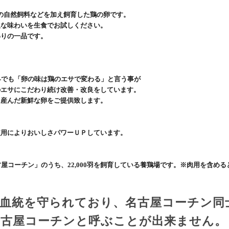
合の自然飼料などを加え飼育した鶏の卵です。
沢な味わいを生食でお試しください。
わりの一品です。
界でも「卵の味は鶏のエサで変わる」と言う事が
のエサにこだわり続け改善・改良をしています。
て産んだ新鮮な卵をご提供致します。
使用によりおいしさパワーＵＰしています。
古屋コーチン」のうち、
22,000
羽を飼育している養鶏場です。
※
肉用を含める
血統を守られており、名古屋コーチン同
名古屋コーチンと呼ぶことが出来ません