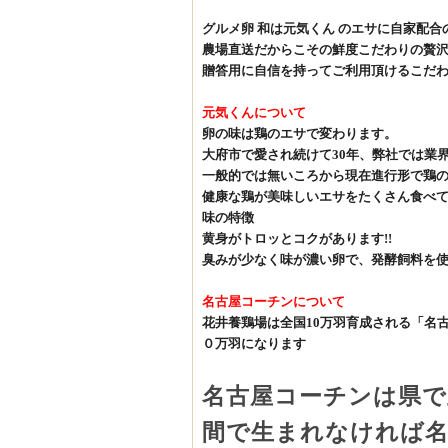
グルメ卵 和は元気くん のエサに自家配
農場直送だからこその鮮度こだわりの贅
贈答用に自信を持ってご利用頂けるこだ
元気くんについて
卵の味は鶏のエサで変わります。
大府市で愛され続けて
30
年、弊社では業
一般的では無いころから現在進行形で鶏
健康な鶏が美味しいエサをたくさん食べ
味の特徴
黄身がトロッとコクがあります
!!
臭みが少なく味が濃い卵で、発酵飼料を
名古屋コーチンについて
花井養鶏場は全国
10
万羽育成される「名
０万羽になります
名古屋コーチンは県で
間で生まれなければ