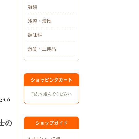
麺類
惣菜・漬物
調味料
雑貨・工芸品
ショッピングカート
商品を選んでください
と１０
士の
ショップガイド
。
お支払い・送料