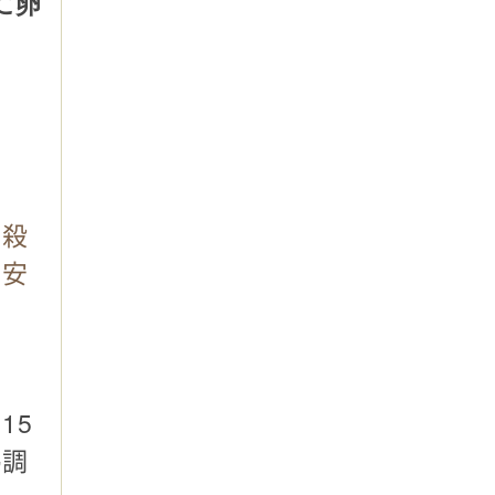
に卵
・殺
で安
15
熱調