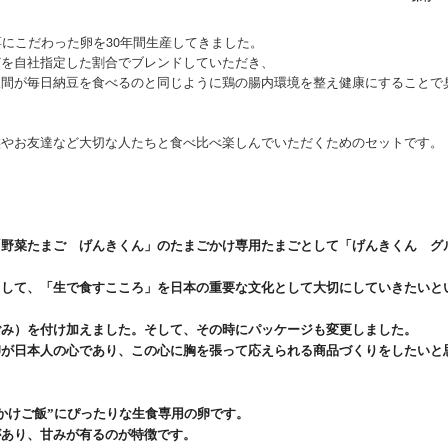
餌にこだわった卵を30年間生産してきました。
どを自社指定した割合でブレンドしていただき、
人間が毎日納豆を食べるのと同じように鶏の腸内環境を整え健康にすることで
族やお友達など大切な人たちと食べ比べ楽しんでいただくためのセットです。
「野菜たまご げんきくん」のたまごかけ専用たまごとして「げんきくん グ
として、「生で食すこころ」を日本の重要な文化として大切にしていきたいと
ごみ）を付け加えました。そして、その時にパッケージも変更しました。
卵が日本人の心であり、この心に胸を張って応えられる商品づくりをしたいと
かけご飯
”
にぴったりな生食専用の卵です。
があり、甘みが有るのが特徴です。