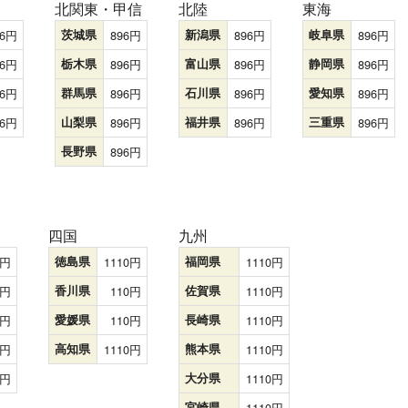
北関東・甲信
北陸
東海
6
茨城県
896
新潟県
896
岐阜県
896
6
栃木県
896
富山県
896
静岡県
896
6
群馬県
896
石川県
896
愛知県
896
6
山梨県
896
福井県
896
三重県
896
長野県
896
四国
九州
徳島県
1110
福岡県
1110
香川県
110
佐賀県
1110
愛媛県
110
長崎県
1110
高知県
1110
熊本県
1110
大分県
1110
宮崎県
1110