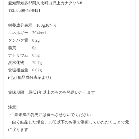
愛知県知多郡阿久比町白沢上カナクソ5-8
TEL 0569-48-0421
栄養成分表示 100gあたり
エネルギー 294kcal
タンパク質 0.2g
脂質 0g
ナトリウム 6mg
炭水化物 79.7g
食塩相当量 0.02g
(七訂食品成分表示より)
賞味期限 最低1年以上のものを発送いたします
注意)
・1歳未満の乳児には食べさせないでください
・白く結晶した場合、50℃以下のお湯で湯煎していただくことで元
に戻ります