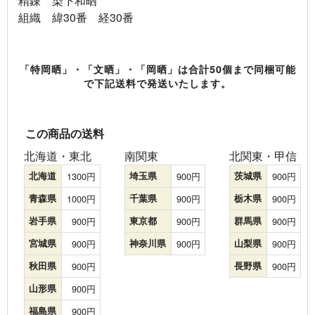
精錬 染下和晒
組織 緯30番 経30番
「特岡晒」・「文晒」・「岡晒」は合計50個まで同梱可能
で下記送料で発送いたします。
この商品の送料
北海道・東北
南関東
北関東・甲信
北海道
1300
埼玉県
900
茨城県
900
青森県
1000
千葉県
900
栃木県
900
岩手県
900
東京都
900
群馬県
900
宮城県
900
神奈川県
900
山梨県
900
秋田県
900
長野県
900
山形県
900
福島県
900