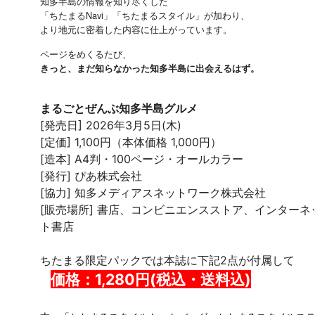
知多半島の情報を知り尽くした
「ちたまるNavi」「ちたまるスタイル」が加わり、
より地元に密着した内容に仕上がっています。
ページをめくるたび、
きっと、まだ知らなかった知多半島に出会えるはず。
まるごとぜんぶ知多半島グルメ
[発売日] 2026年3月5日(木)
[定価] 1,100円（本体価格 1,000円）
[造本] A4判・100ページ・オールカラー
[発行] ぴあ株式会社
[協力] 知多メディアスネットワーク株式会社
[販売場所] 書店、コンビニエンスストア、インターネ
ト書店
ちたまる限定パックでは本誌に下記2点が付属して
価格：1,280円(税込・送料込)
ど