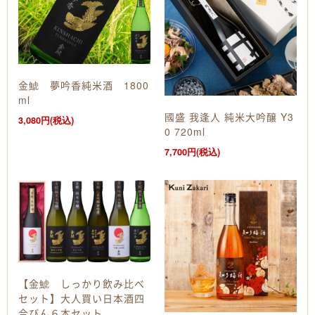
金鯱 夢吟香純米酒 1800
ml
國盛 我逢人 純米大吟醸 Y3
3,080円(税込)
0 720ml
7,700円(税込)
【金鯱 しっかり飲み比べ
セット】大人買い日本酒四
合びん６本セット