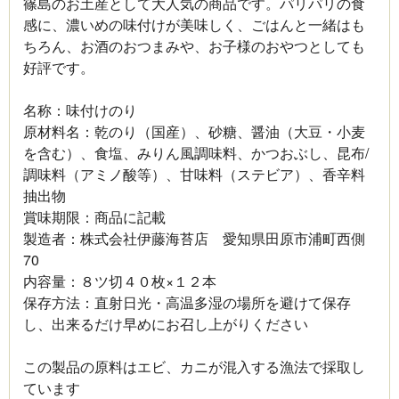
篠島のお土産として大人気の商品です。パリパリの食
感に、濃いめの味付けが美味しく、ごはんと一緒はも
ちろん、お酒のおつまみや、お子様のおやつとしても
好評です。
名称：味付けのり
原材料名：乾のり（国産）、砂糖、醤油（大豆・小麦
を含む）、食塩、みりん風調味料、かつおぶし、昆布/
調味料（アミノ酸等）、甘味料（ステビア）、香辛料
抽出物
賞味期限：商品に記載
製造者：株式会社伊藤海苔店 愛知県田原市浦町西側
70
内容量：８ツ切４０枚×１２本
保存方法：直射日光・高温多湿の場所を避けて保存
し、出来るだけ早めにお召し上がりください
この製品の原料はエビ、カニが混入する漁法で採取し
ています