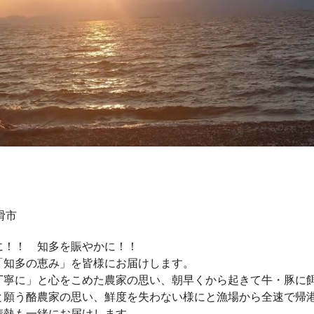
常滑市
に！！ 知多を賑やかに！！
「知多の恵み」を皆様にお届けします。
丁寧に」と心をこめた農家の思い、朝早くから起きて牛・豚に
と願う酪農家の思い、鮮度を失わない様にと漁場から全速で帰
情熱も一緒にお届けします。