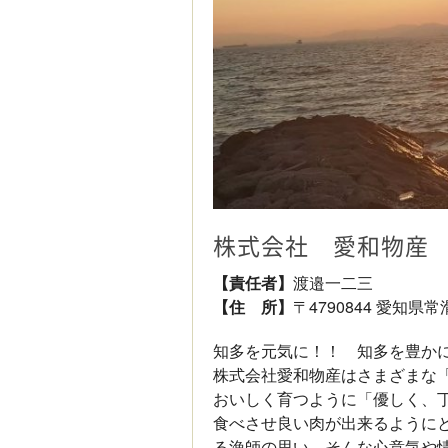
株式会社 愛和物産
【責任者】
渡邉一二三
【住 所】
〒4790844 愛知県
知多を元気に！！ 知多を豊か
株式会社愛和物産はさまざまな
おいしく育つように「優しく、
食べさせ良い肉が出来るように
る漁師の思い。そんな心意気や