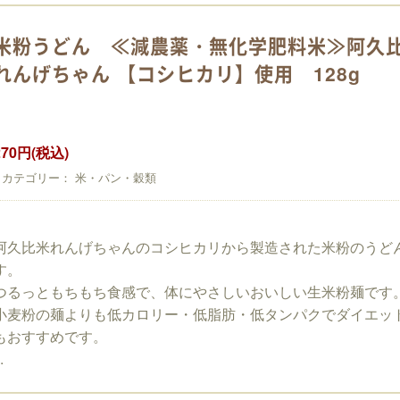
米粉うどん ≪減農薬・無化学肥料米≫阿久
れんげちゃん 【コシヒカリ】使用 128g
270円(税込)
カテゴリー： 米・パン・穀類
阿久比米れんげちゃんのコシヒカリから製造された米粉のうど
す。
つるっともちもち食感で、体にやさしいおいしい生米粉麺です
小麦粉の麺よりも低カロリー・低脂肪・低タンパクでダイエッ
もおすすめです。
.