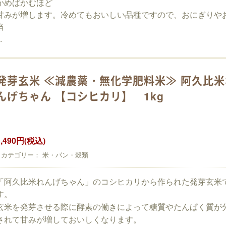
かめばかむほど
甘みが増します。冷めてもおいしい品種ですので、おにぎりや
当
.
発芽玄米 ≪減農薬・無化学肥料米≫ 阿久比米
んげちゃん 【コシヒカリ】 1kg
1,490円(税込)
カテゴリー： 米・パン・穀類
「阿久比米れんげちゃん」のコシヒカリから作られた発芽玄米
す。
玄米を発芽させる際に酵素の働きによって糖質やたんぱく質が
されて甘みが増しておいしくなります。