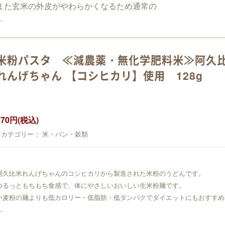
また玄米の外皮がやわらかくなるため通常の
.
米粉パスタ ≪減農薬・無化学肥料米≫阿久
れんげちゃん 【コシヒカリ】使用 128g
270円(税込)
カテゴリー： 米・パン・穀類
阿久比米れんげちゃんのコシヒカリから製造された米粉のうどんです。
つるっともちもち食感で、体にやさしいおいしい生米粉麺です。
小麦粉の麺よりも低カロリー・低脂肪・低タンパクでダイエットにもおすすめ
.