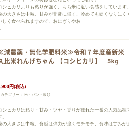
コシヒカリよりも粘りが強く、もち米に近い食感をしています
粒の大きさは中粒、甘みが非常に強く、冷めても硬くなりにく
いしく食べられますので、おにぎりやお
.
≪減農薬・無化学肥料米≫令和７年度産新米
久比米れんげちゃん 【コシヒカリ】 5kg
4,900円(税込)
カテゴリー： 米・パン・穀類
コシヒカリは粘り・甘み・ツヤ・香りが優れた一番の人気品種
す。
粒の大きさは中粒、食感は弾力が強くモチモチ、食味は甘みが