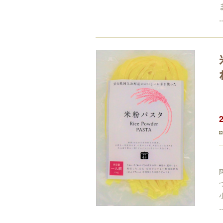
..
..