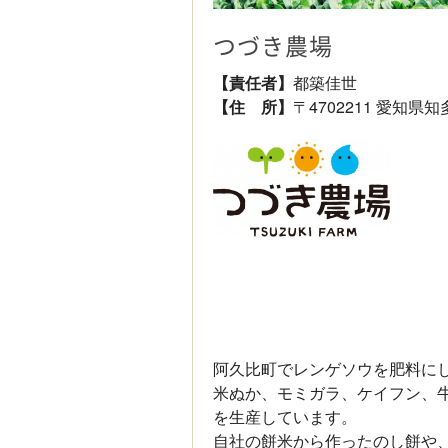
つづき農場
【責任者】
都築佳世
【住 所】
〒4702211 愛知県
阿久比町でレンゲソウを肥料に
米ぬか、モミガラ、ケイフン、牛
を生産しています。
自社の餅米から作ったのし餅や