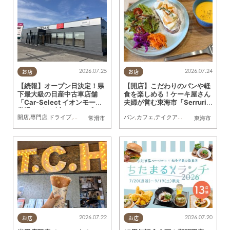
2026.07.25
2026.07.24
お店
お店
【続報】オープン日決定！県
【開店】こだわりのパンや軽
下最大級の日産中古車店舗
食を楽しめる！ケーキ屋さん
「Car-Select イオンモール
夫婦が営む東海市「Serrurie
常滑」が8/1(土)にオープン
2nd（セリュリエ セカン
開店
,
専門店
,
ドライブ
,
親子
,
家族
,
カップル
,
おひとりさま
パン
,
カフェ
,
テイクアウト
,
友人
,
開店
,
専門店
,
ま
常滑市
東海市
ド）」6/29(月)テストオープ
ン
2026.07.22
2026.07.20
お店
お店