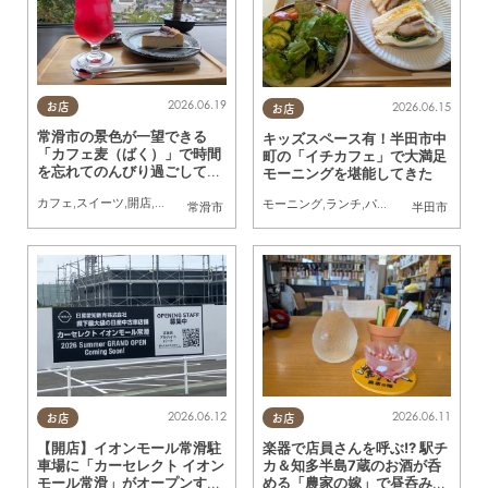
2026.06.19
2026.06.15
お店
お店
常滑市の景色が一望できる
キッズスペース有！半田市中
「カフェ麦（ばく）」で時間
町の「イチカフェ」で大満足
を忘れてのんびり過ごしてき
モーニングを堪能してきた
た
カフェ
,
スイーツ
,
開店
,
リニューアル
,
夫婦
,
カップル
,
おひとりさま
モーニング
,
ランチ
,
パン
,
カフェ
,
行ってみ
常滑市
半田市
2026.06.12
2026.06.11
お店
お店
【開店】イオンモール常滑駐
楽器で店員さんを呼ぶ!? 駅チ
車場に「カーセレクト イオン
カ＆知多半島7蔵のお酒が呑
モール常滑」がオープンする
める「農家の嫁」で昼呑みし