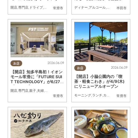
らしい！
てきた
開店
,
専門店
,
ドライブ
,
親子
,
家族
,
カップル
,
おひとりさま
ディナー
,
アルコール
,
友人
,
旅行
,
観光
,
行ってみ
常滑市
半田市
2026.06.09
お店
2026.06.09
お店
【開店】知多半島初！イオン
【開店】小脇公園内の「喫
モール常滑に「FUTURE SUI
茶・軽食こわき」が4/9(木)
T TECHNOLOGY」が6/27
にリニューアルオープン
(土)オープン
開店
,
専門店
,
親子
,
夫婦
,
カップル
,
おひとりさま
モーニング
,
ランチ
,
カフェ
,
スイーツ
,
開店
,
常滑市
常滑市