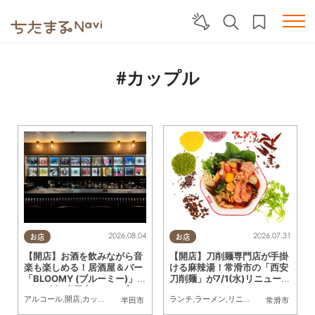
#カップル
2026.08.04
2026.07.31
お店
お店
【開店】お酒を飲みながら音
【開店】刀削麺専門店が手掛
楽も楽しめる！居酒屋＆バー
ける麻辣湯！常滑市の「西安
「BLOOMY (ブルーミー)」
刀削麺」が7/1(水)リニューア
が7/3(金)半田市でオープン
ル
アルコール
,
開店
,
カップル
,
おひとりさま
,
友人
ランチ
,
ラーメン
,
リニューアル
,
カップル
,
半田市
常滑市