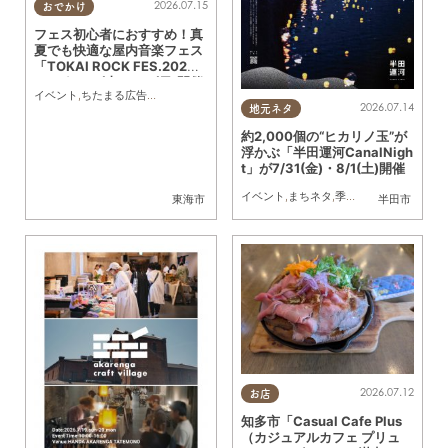
2026.07.15
おでかけ
フェス初心者におすすめ！真
夏でも快適な屋内音楽フェス
「TOKAI ROCK FES.202
6」が8/29(土)・30(日)開催
イベント
,
ちたまる広告
,
親子
,
夫婦
,
家族
,
カップル
,
おひとりさま
,
友人
／ちたまる広告
2026.07.14
地元ネタ
約2,000個の“ヒカリノ玉”が
浮かぶ「半田運河CanalNigh
t」が7/31(金)・8/1(土)開催
イベント
,
まちネタ
,
季節ネタ
,
夫婦
,
カップ
東海市
半田市
2026.07.12
お店
知多市「Casual Cafe Plus
（カジュアルカフェ プリュ