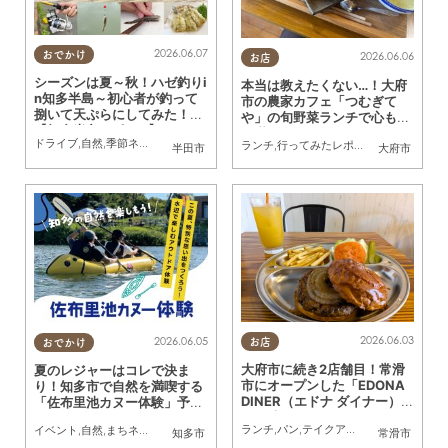
2026.06.07
2026.06.06
おでかけ
お店
シーズンは夏～秋！ハゼ釣りi
本当は教えたくない…！大府
n知多半島～初心者が釣って
市の農家カフェ「つむぎて
捌いて天ぷらにしてみた！～
や」の旬野菜ランチで心も体
【知多半島レポ#14】
も満たされてきた
ドライブ
,
自然
,
季節ネタ
,
行ってみたレポ
,
夫婦
,
家族
,
カップル
,
おひとりさま
,
友人
,
知多
ランチ
,
行ってみたレポ
,
夫婦
,
家族
,
カップ
半田市
大府市
2026.06.03
2026.06.05
お店
おでかけ
大府市に続き2店舗目！常滑
夏のレジャーはコレで決ま
市にオープンした「EDONA
り！知多市で自然を満喫する
DINER（エドナ ダイナー）」
「佐布里池カヌー体験」予約
の肉汁たっぷりハンバーガー
が6/12(金)より開始／ちたま
ランチ
,
パン
,
テイクアウト
,
ドライブ
,
行っ
イベント
,
自然
,
まちネタ
,
ちたまる広告
,
親子
,
家族
,
カップル
,
友人
を実食
知多市
常滑市
る広告