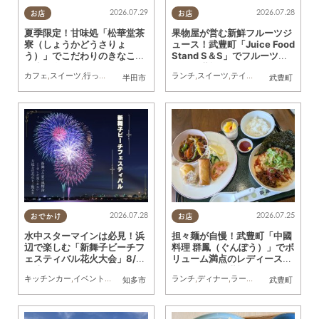
2026.07.29
2026.07.28
お店
お店
夏季限定！甘味処「松華堂茶
果物屋が営む新鮮フルーツジ
寮（しょうかどうさりょ
ュース！武豊町「Juice Food
う）」でこだわりのきなこか
Stand S＆S」でフルーツサ
き氷を食べてきた
ンドと堪能してきた
カフェ
,
スイーツ
,
行ってみたレポ
,
夫婦
,
カップル
ランチ
,
おひとりさま
,
スイーツ
,
テイクアウト
,
友人
,
行ってみた
半田市
武豊町
2026.07.28
2026.07.25
おでかけ
お店
水中スターマインは必見！浜
担々麺が自慢！武豊町「中國
辺で楽しむ「新舞子ビーチフ
料理 群鳳（ぐんぽう）」でボ
ェスティバル花火大会」8/2
リューム満点のレディースセ
9(土)に開催
ットランチを堪能してきた
キッチンカー
,
イベント
,
まちネタ
,
季節ネタ
ランチ
,
親子
,
夫婦
,
ディナー
,
家族
,
カップル
,
ラーメン
,
おひとりさま
,
行ってみたレポ
,
友
知多市
武豊町