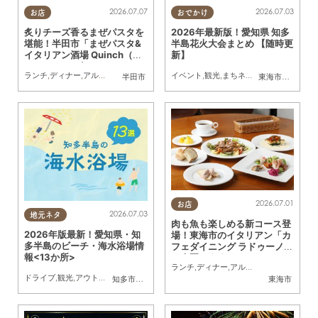
2026.07.07
2026.07.03
お店
おでかけ
炙りチーズ香るまぜパスタを
2026年最新版！愛知県 知多
堪能！半田市「まぜパスタ&
半島花火大会まとめ 【随時更
イタリアン酒場 Quinch（ク
新】
インチ）」に行ってみた
ランチ
,
ディナー
,
アルコール
,
行ってみたレポ
イベント
,
夫婦
,
カップル
,
観光
,
まちネタ
,
おひとりさま
,
季節ネタ
,
まとめ
半田市
東海市
,
大府市
,
知
2026.07.01
お店
2026.07.03
地元ネタ
肉も魚も楽しめる新コース登
2026年版最新！愛知県・知
場！東海市のイタリアン「カ
多半島のビーチ・海水浴場情
フェダイニング ラドゥーノ」
報<13か所>
の今夏おすすめは？／ちたま
ランチ
,
ディナー
,
アルコール
,
ちたまる広告
る広告
ドライブ
,
観光
,
アウトドア
,
自然
,
まちネタ
,
季節ネタ
,
まとめ記事
,
親子
,
家族
,
カップル
,
知多市
,
常滑市
,
美浜町
,
南知多町
東海市