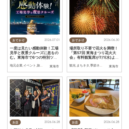
2026.07.01
2026.06.30
おでかけ
おでかけ
一度は見たい感動体験！工場
場所取り不要で花火を満喫！
見学と夜景クルーズに息をの
「第57回 東海まつり花火大
む。東海市で6つの特別ツア
会」有料観覧席が7/1(水)より
ー開催／ちたまる広告
販売開始／ちたまる広告
地元企業
,
イベント
,
旅行
,
観光
,
アウトドア
,
ちたまる広告
観光
,
まちネタ
,
親子
,
季節ネタ
,
夫婦
,
家族
,
親子
,
カップル
,
夫婦
,
家族
,
友
,
カ
東海市
東海市
2026.06.28
2026.06.28
お店
お店