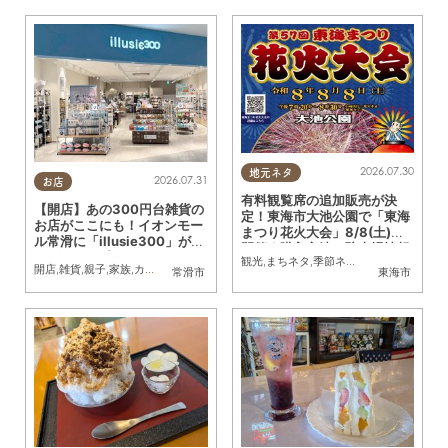
2026.07.30
地元ネタ
2026.07.31
お店
有料観覧席の追加販売が決
【開店】あの300円台雑貨の
定！東海市大池公園で「東海
お店がここにも！イオンモー
まつり花火大会」8/8(土)に
ル常滑に「illusie300」が7/
開催｜購入方法や駐車場情報
17(金)オープン
観光
,
まちネタ
,
季節ネタ
,
親子
,
夫婦
,
家族
,
カ
は？
開店
,
雑貨
,
親子
,
家族
,
カップル
,
おひとりさま
,
友人
,
コスパ抜群
常滑市
東海市