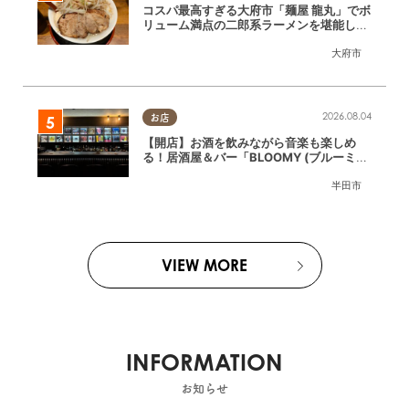
コスパ最高すぎる大府市「麺屋 龍丸」でボ
リューム満点の二郎系ラーメンを堪能して
きた
大府市
2026.08.04
お店
【開店】お酒を飲みながら音楽も楽しめ
る！居酒屋＆バー「BLOOMY (ブルーミ
ー)」が7/3(金)半田市でオープン
半田市
VIEW MORE
INFORMATION
お知らせ