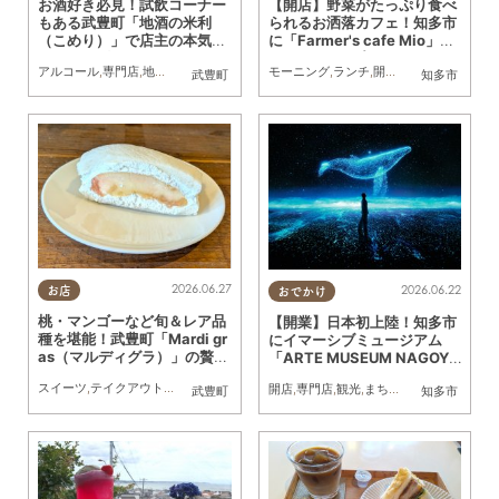
お酒好き必見！試飲コーナー
【開店】野菜がたっぷり食べ
もある武豊町「地酒の米利
られるお洒落カフェ！知多市
（こめり）」で店主の本気の
に「Farmer's cafe Mio」が
おすすめ聞いてきた！
5/11(月)オープン
アルコール
,
専門店
,
地元企業
,
まちネタ
,
行ってみたレポ
モーニング
,
ランチ
,
夫婦
,
カップル
,
開店
,
専門店
,
おひとりさま
,
親子
,
夫婦
,
,
武豊町
知多市
2026.06.27
2026.06.22
お店
おでかけ
桃・マンゴーなど旬＆レア品
【開業】日本初上陸！知多市
種を堪能！武豊町「Mardi gr
にイマーシブミュージアム
as（マルディグラ）」の贅沢
「ARTE MUSEUM NAGOYA
フルーツサンドがすごい
（アルテミュージアムナゴ
スイーツ
,
テイクアウト
,
ドライブ
,
行ってみたレポ
,
家族
,
カップル
,
おひとりさま
,
友人
,
開店
,
専門店
,
観光
,
まちネタ
,
カップル
,
友人
武豊町
知多市
ヤ）」が2026年11月下旬に
オープン