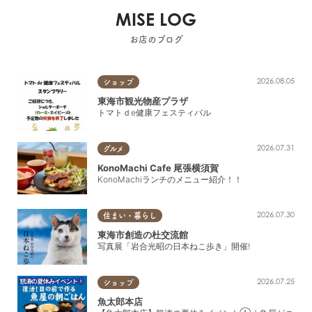
MISE LOG
お店のブログ
2026.08.05
ショップ
東海市観光物産プラザ
トマトｄe健康フェスティバル
2026.07.31
グルメ
KonoMachi Cafe 尾張横須賀
KonoMachiランチのメニュー紹介！！
2026.07.30
住まい・暮らし
東海市創造の杜交流館
写真展「岩合光昭の日本ねこ歩き」開催!
2026.07.25
ショップ
魚太郎本店