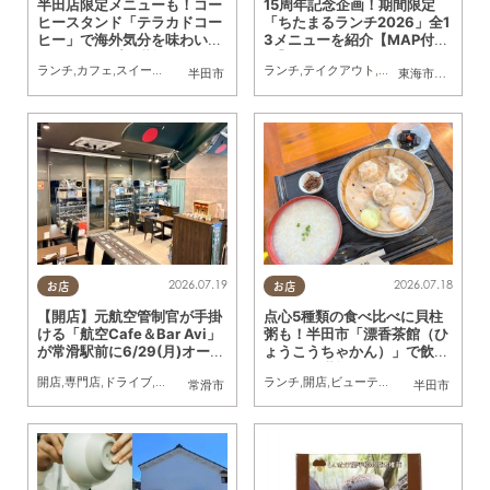
半田店限定メニューも！コー
15周年記念企画！期間限定
ヒースタンド「テラカドコー
「ちたまるランチ2026」全1
ヒー」で海外気分を味わいな
3メニューを紹介【MAP付
がらクレープを堪能してきた
き】
ランチ
,
カフェ
,
スイーツ
,
テイクアウト
,
行ってみたレポ
ランチ
,
テイクアウト
,
家族
,
カップル
,
専門店
,
おひとりさま
,
ちたまるスタ
,
半田市
東海市
,
大府市
,
知
2026.07.19
2026.07.18
お店
お店
【開店】元航空管制官が手掛
点心5種類の食べ比べに貝柱
ける「航空Cafe＆Bar Avi」
粥も！半田市「漂香茶館（ひ
が常滑駅前に6/29(月)オープ
ょうこうちゃかん）」で飲茶
ン！
ランチを堪能
開店
,
専門店
,
ドライブ
,
親子
,
家族
,
カップル
,
おひとりさま
ランチ
,
開店
,
ビューティー
,
友人
,
健康
,
行ってみ
常滑市
半田市