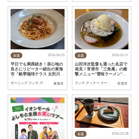
2026.06.03
2026.05.31
お店
お店
平日でも満席続き！居心地の
山田洋次監督も通った名店で
良さにリピーター続出の東海
発見！常滑市「三角庵」の衝
市「帆季珈琲テラス 太田川
撃メニュー“雪味ラーメン”と
店」に行ってみた
は？
モーニング
,
ランチ
,
ディナー
,
カフェ
,
スイーツ
ランチ
,
行ってみたレポ
,
ディナー
,
ラーメン
,
夫婦
,
カップル
,
行ってみたレポ
,
おひと
東海市
常滑市
2026.05.28
お店