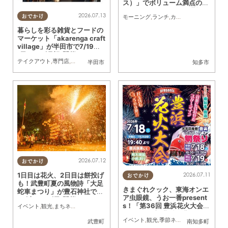
ス）」でボリューム満点のダ
ッチベイビーランチを堪能！
2026.07.13
モーニング
,
ランチ
,
カフェ
,
行ってみたレポ
おでかけ
暮らしを彩る雑貨とフードの
マーケット「akarenga craft
village」が半田市で7/19
(日)・20(月祝)開催
テイクアウト
,
専門店
,
雑貨
,
イベント
,
家族
,
カップル
,
おひとりさま
,
友人
半田市
知多市
2026.07.12
おでかけ
2026.07.11
1日目は花火、2日目は餅投げ
おでかけ
も！武豊町夏の風物詩「大足
きまぐれクック、東海オンエ
蛇車まつり」が豊石神社で7/
ア虫眼鏡、うお一番present
18(土)・19(日)開催
s！「第36回 豊浜花火大会」
イベント
,
観光
,
まちネタ
,
季節ネタ
,
親子
,
家族
,
カップル
,
友人
,
花火
が7/18日(土)豊浜漁港で開催
イベント
,
観光
,
季節ネタ
,
親子
,
家族
,
カップ
武豊町
南知多町