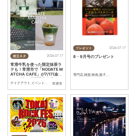
2026.07.17
プレゼント
2026.07.17
8・9月号のプレゼント
地元ネタ
常滑牛乳を使った限定抹茶ラ
テも！常滑市で「NODATE M
ATCHA CAFE」が7/17(金)
専門店
,
雑貨
,
映画
,
親子
,
夫婦
,
家族
,
カップル
～26(日)に期間限定出店
テイクアウト
,
イベント
,
観光
,
親子
,
家族
,
カップル
,
友人
常滑市