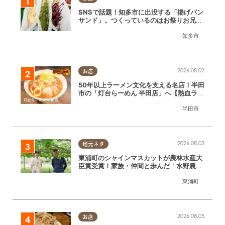
SNSで話題！知多市に出没する「揚げパン
サンド」。つくっているのはお祭りお兄さ
ん!?【ちたまる調査隊#55】
知多市
2026.08.02
お店
50年以上ラーメン文化を支える名店！半田
市の「灯台らーめん 半田店」へ【熱血ラー
メン伝 8月放送】
半田市
2026.08.03
地元ネタ
東浦町のシャインマスカットが農林水産大
臣賞受賞！家族・仲間と歩んだ「水野農
園」ブドウづくりの軌跡
東浦町
2026.08.05
お店