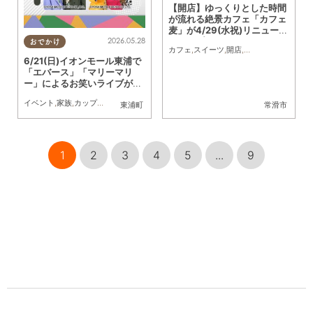
【開店】ゆっくりとした時間
が流れる絶景カフェ「カフェ
麦」が4/29(水祝)リニューア
2026.05.28
ルオープン
おでかけ
カフェ
,
スイーツ
,
開店
,
リニューアル
,
夫婦
,
6/21(日)イオンモール東浦で
「エバース」「マリーマリ
ー」によるお笑いライブが開
催！
イベント
,
家族
,
カップル
,
おひとりさま
,
友人
,
トレンド
東浦町
常滑市
1
2
3
4
5
...
9