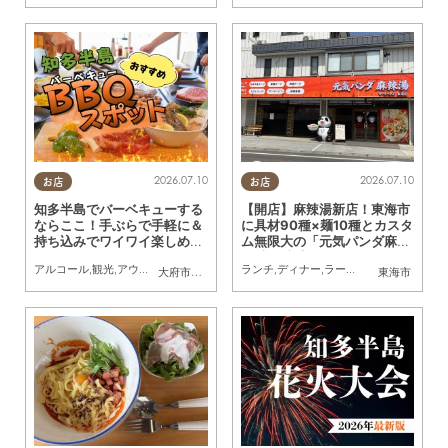
2026.07.10
2026.07.10
お店
お店
知多半島でバーベキューする
【開店】麻辣湯新店！東海市
ならここ！手ぶらで手軽に＆
に具材90種×麺10種とカスタ
持ち込みでワイワイ楽しめる
ム無限大の「元気パンダ麻辣
おすすめスポットまとめ
湯 東海本店」が6/12(金)オー
アルコール
,
観光
,
アウトドア
,
家族
,
カップル
ランチ
,
ディナー
,
ラーメン
,
開店
,
夫婦
,
カッ
大府市
,
知多市
,
半田市
,
常滑市
,
美浜町
,
南知多町
東海市
プン