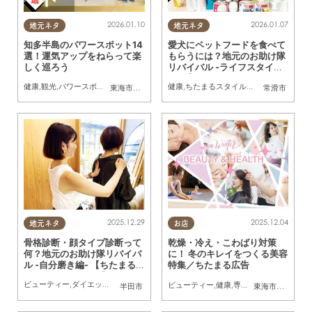
2026.01.10
2026.01.07
地元ネタ
地元ネタ
知多半島のパワースポット14
愛犬にペットフードを食べて
選！運気アップをねらって楽
もらうには？地元のお助け隊
しく巡ろう
リバイバル -ライフスタイル
編- 【ちたまるスタイル12・1
健康
,
観光
,
パワースポット
,
自然
,
まちネタ
健康
,
ちたまるスタイル掲載店
,
家族
,
ペット
東海市
,
大府市
,
知多市
,
半田市
,
美浜町
,
南知多町
常滑市
月号】
2025.12.29
2025.12.04
地元ネタ
お店
骨格診断・顔タイプ診断って
乾燥・冷え・こわばり対策
何？地元のお助け隊リバイバ
に！ 冬のキレイをつくる美容
ル -自分磨き編- 【ちたまる
特集／ちたまる広告
スタイル12・1月号】
ビューティー
,
ダイエット
,
健康
,
おひとりさま
,
友人
ビューティー
,
健康
,
専門店
,
ちたまるスタイ
半田市
東海市
,
半田市