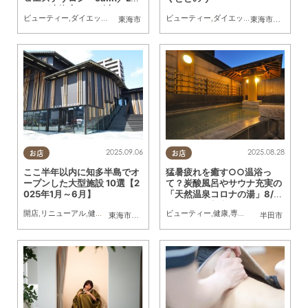
ot」が東海市に9/4(木)オー
ビューティー
,
ダイエット
,
健康
,
専門店
,
ちたまる広告
ビューティー
,
クーポン
,
ダイエット
,
おひとりさま
,
健康
,
観光
,
友人
,
まと
東海市
東海市
,
大府市
,
半
プン／ちたまる広告
2025.09.06
2025.08.28
お店
お店
ここ半年以内に知多半島でオ
猛暑疲れを癒す○○温浴っ
ープンした大型施設 10選【2
て？炭酸風呂やサウナ充実の
025年1月～6月】
「天然温泉コロナの湯」8/31
(日)は夏の大抽選会も！／ち
開店
,
リニューアル
,
健康
,
専門店
,
映画
,
まちネタ
ビューティー
,
まとめ記事
,
健康
,
親子
,
専門店
,
ちたまる広告
東海市
,
大府市
,
知多市
,
半田市
,
常滑市
半田市
たまる広告