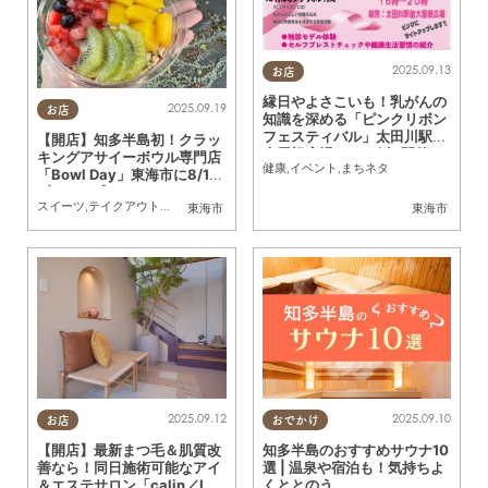
2025.09.13
お店
縁日やよさこいも！乳がんの
2025.09.19
お店
知識を深める「ピンクリボン
フェスティバル」太田川駅前
【開店】知多半島初！クラッ
大屋根広場で10/1(水)開催
キングアサイーボウル専門店
健康
,
イベント
,
まちネタ
「Bowl Day」東海市に8/16
(土)オープン
スイーツ
,
テイクアウト
,
開店
,
健康
,
専門店
,
まちネタ
,
アサイーボウル
東海市
東海市
2025.09.12
2025.09.10
お店
おでかけ
【開店】最新まつ毛＆肌質改
知多半島のおすすめサウナ10
善なら！同日施術可能なアイ
選 | 温泉や宿泊も！気持ちよ
＆エステサロン「calin／Lat
くととのう