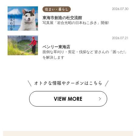
2026.07.30
住まい・暮らし
東海市創造の杜交流館
写真展「岩合光昭の日本ねこ歩き」開催!
2026.07.21
ベンリー東海店
面倒な草刈り・剪定・伐採など 皆さんの「困った!」
を解決します
オトクな情報やクーポンはこちら
VIEW MORE