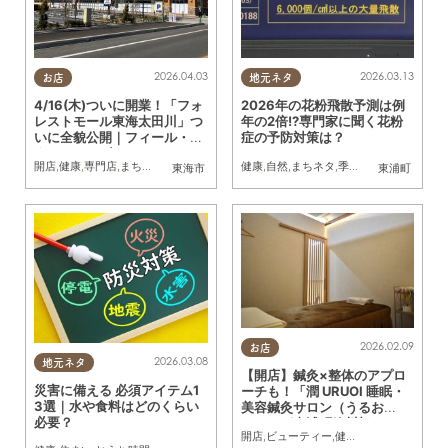
2026.04.03
2026.03.13
お店
地元ネタ
4/16(木)ついに開業！「フォ
2026年の花粉飛散予測は例
レストモール東海太田川」つ
年の2倍!?専門家に聞く花粉
いに全貌公開｜フィール・ス
症の予防対策は？
タバ・ケーズデンキほか／ち
開店
,
健康
,
専門店
,
まちネタ
,
ちたまる広告
健康
,
自然
,
まちネタ
,
季節ネタ
東海市
東浦町
たまる広告
2026.02.09
お店
2026.03.08
地元ネタ
【開店】鍼灸×整体のアプロ
災害に備える 必須アイテム1
ーチも！「潤 URUOI 睡眠・
3選｜水や食料はどのくらい
美容鍼灸サロン（うるお
必要？
い）」が東浦町緒川旭に12/1
開店
,
ビューティー
,
健康
,
専門店
,
おひとり
3(土)オープン