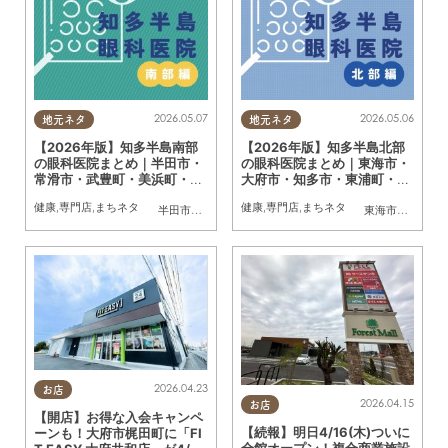
2026.05.07
2026.05.06
地元ネタ
地元ネタ
【2026年版】知多半島南部
【2026年版】知多半島北部
の眼科医院まとめ｜半田市・
の眼科医院まとめ｜東海市・
常滑市・武豊町・美浜町・南
大府市・知多市・東浦町・阿
知多町
久比町
健康
,
専門店
,
まちネタ
健康
,
専門店
,
まちネタ
半田市
,
常滑市
,
武豊町
,
美浜町
,
南知多町
東海市
,
大府市
,
知
2026.04.23
お店
2026.04.15
お店
【開店】お得な入会キャンペ
【続報】明日4/16(木)ついに
ーンも！大府市梶田町に「FI
全館オープン！複合商業施設