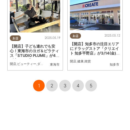
2025.05.12
お店
2025.05.19
お店
【開店】知多市の注目エリア
【開店】子ども連れでも安
にドラッグストア「クリエイ
心！東海市のヨガ＆ピラティ
ト 知多平野店」が3/14(金)オ
ス「STUDIO PLUME」が4/2
ープン
2(火)オープン
開店
,
健康
,
雑貨
開店
,
ビューティー
,
ダイエット
,
健康
,
親子
,
おひとりさま
東海市
知多市
1
2
3
4
5