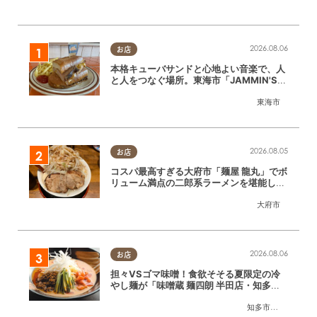
2026.08.06
お店
本格キューバサンドと心地よい音楽で、人
と人をつなぐ場所。東海市「JAMMIN'ST
ANDHOUSE」に行ってみた
東海市
2026.08.05
お店
コスパ最高すぎる大府市「麺屋 龍丸」でボ
リューム満点の二郎系ラーメンを堪能して
きた
大府市
2026.08.06
お店
担々VSゴマ味噌！食欲そそる夏限定の冷
やし麺が「味噌蔵 麺四朗 半田店・知多
店」で登場／ちたまる広告
知多市
,
半田市