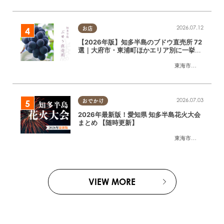
2026.07.12
お店
【2026年版】知多半島のブドウ直売所 72
選｜大府市・東浦町ほかエリア別に一挙紹
介
東海市
,
大府市
,
東浦
2026.07.03
おでかけ
2026年最新版！愛知県 知多半島花火大会
まとめ 【随時更新】
東海市
,
大府市
,
知多
VIEW MORE