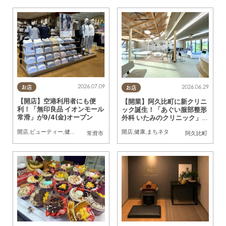
2026.07.09
2026.06.29
お店
お店
【開店】空港利用者にも便
【開業】阿久比町に新クリニ
利！「無印良品 イオンモール
ック誕生！「あぐい服部整形
常滑」が9/4(金)オープン
外科 いたみのクリニック」6/
17(水)オープン
開店
,
ビューティー
,
健康
,
住まい
,
専門店
,
雑貨
,
まちネタ
開店
,
健康
,
まちネタ
常滑市
阿久比町