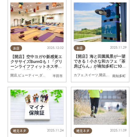
2025.11.29
2025.12.02
お店
お店
【開店】海と田園風景が一望
【開店】空中ヨガや新感覚エ
できる！小さな和カフェ「茶
クササイズBurnGも！「グリ
房ぱらん」が南知多町に10/1
ーンライフフィットネス半
9(日)オープン
田」が半田市に10/1(水)オー
カフェ
,
スイーツ
,
開店
,
健康
,
まちネタ
開店
,
ビューティー
,
ダイエット
,
健康
,
スポーツ
半田市
南知多町
プン
2025.11.24
2025.11.09
地元ネタ
地元ネタ