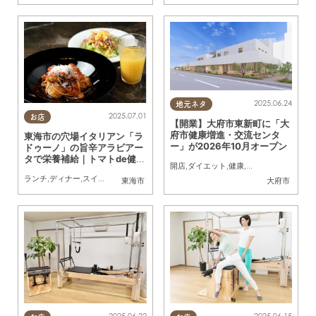
2025.06.24
地元ネタ
2025.07.01
お店
【開業】大府市東新町に「大
府市健康増進・交流センタ
東海市の穴場イタリアン「ラ
ー」が2026年10月オープン
ドゥーノ」の旨辛アラビアー
タで栄養補給｜トマトde健康
開店
,
ダイエット
,
健康
,
親子
,
家族
,
KURUTO
フェスティバル参加店／ちた
ランチ
,
ディナー
,
スイーツ
,
健康
,
ちたまる広告
東海市
大府市
まる広告