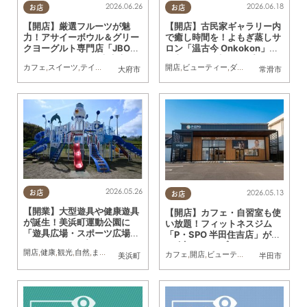
2026.06.26
2026.06.18
お店
お店
【開店】厳選フルーツが魅
【開店】古民家ギャラリー内
力！アサイーボウル＆グリー
で癒し時間を！よもぎ蒸しサ
クヨーグルト専門店「JBOW
ロン「温古今 Onkokon」常
L（ジェイボウル）大府店」
滑市に5/20(水)オープン
カフェ
,
スイーツ
,
テイクアウト
,
開店
,
健康
,
専門店
開店
,
ビューティー
,
おひとりさま
,
ダイエット
,
友人
,
KURUTOHP
,
健康
,
専門
大府市
常滑市
が6/15(月)オープン
2026.05.26
2026.05.13
お店
お店
【開業】大型遊具や健康遊具
【開店】カフェ・自習室も使
が誕生！美浜町運動公園に
い放題！フィットネスジム
「遊具広場・スポーツ広場」
「P・SPO 半田住吉店」が4/
が5/1(金)オープン
29(水)にオープン
開店
,
健康
,
観光
,
自然
,
まちネタ
,
公園
カフェ
,
開店
,
ビューティー
,
ダイエット
,
健
美浜町
半田市