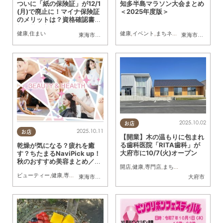
ついに「紙の保険証」が12/1
知多半島マラソン大会まとめ
(月)で廃止に！マイナ保険証
＜2025年度版＞
のメリットは？資格確認書・
切り替え方法を解説
健康
,
住まい
健康
,
イベント
,
まちネタ
,
まとめ記事
,
おひ
東海市
,
大府市
,
知多市
,
東浦町
,
阿久比町
,
半田市
,
常滑市
東海市
,
大府市
,
武豊
,
知
2025.10.02
お店
2025.10.11
お店
【開業】木の温もりに包まれ
る歯科医院「RITA歯科」が
乾燥が気になる？疲れを癒
大府市に10/7(火)オープン
す？ちたまるNaviPick up！
秋のおすすめ美容まとめ／ち
開店
,
健康
,
専門店
,
まちネタ
,
KURUTOHP
,
バ
たまる広告
ビューティー
,
健康
,
専門店
,
ちたまるスタイル掲載店
,
まとめ記事
,
ちたまる広告
,
クーポ
東海市
,
大府市
,
知多市
,
半田市
大府市