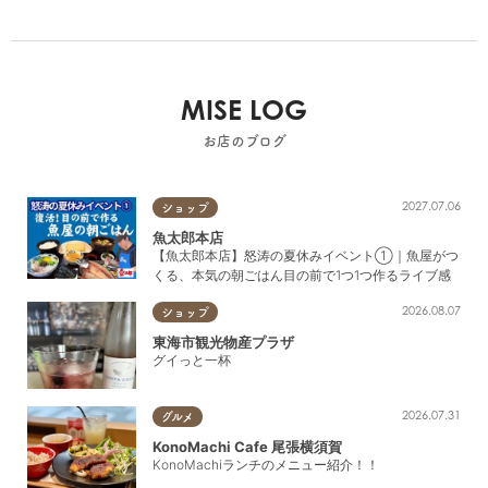
MISE LOG
お店のブログ
2027.07.06
ショップ
魚太郎本店
【魚太郎本店】怒涛の夏休みイベント①｜魚屋がつ
くる、本気の朝ごはん目の前で1つ1つ作るライブ感
2026.08.07
ショップ
東海市観光物産プラザ
グイっと一杯
2026.07.31
グルメ
KonoMachi Cafe 尾張横須賀
KonoMachiランチのメニュー紹介！！