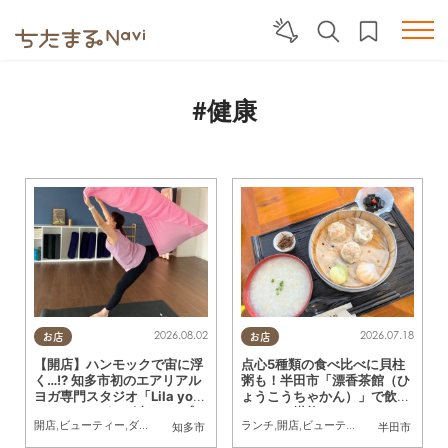
#健康
2026.08.02
2026.07.18
お店
お店
【開店】ハンモックで宙に浮
点心5種類の食べ比べに貝柱
く…!? 知多市初のエアリアル
粥も！半田市「漂香茶館（ひ
ヨガ専門スタジオ「Lila yog
ょうこうちゃかん）」で飲茶
a studio」が8/1(土)オープン
ランチを堪能
開店
,
ビューティー
,
ダイエット
,
健康
,
習い事
ランチ
,
おひとりさま
,
開店
,
ビューティー
,
友人
,
健康
,
行ってみ
知多市
半田市
／ちたまる広告