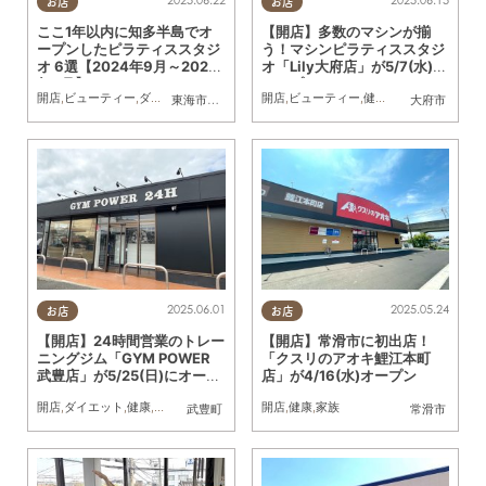
2025.06.22
2025.06.15
お店
お店
ここ1年以内に知多半島でオ
【開店】多数のマシンが揃
ープンしたピラティススタジ
う！マシンピラティススタジ
オ 6選【2024年9月～2025
オ「Lily大府店」が5/7(水)に
年6月】
オープン
開店
,
ビューティー
,
ダイエット
,
健康
,
習い事
開店
,
ビューティー
,
健康
,
おひとりさま
,
KU
東海市
,
大府市
,
東浦町
,
半田市
大府市
2025.06.01
2025.05.24
お店
お店
【開店】24時間営業のトレー
【開店】常滑市に初出店！
ニングジム「GYM POWER
「クスリのアオキ鯉江本町
武豊店」が5/25(日)にオープ
店」が4/16(水)オープン
ン
開店
,
ダイエット
,
健康
,
習い事
,
おひとりさま
開店
,
健康
,
家族
武豊町
常滑市