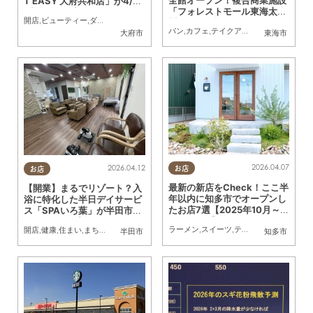
T EASY 大府共和店」が4/15
「フォレストモール東海太田
(水)にオープン
開店
,
ビューティー
,
ダイエット
,
健康
,
KURUTOHP
川」現在の様子
パン
,
カフェ
,
テイクアウト
,
開店
,
ダイエッ
大府市
東海市
2026.04.07
2026.04.12
お店
お店
最新の新店をCheck！ここ半
【開業】まるでリゾート？入
年以内に知多市でオープンし
浴に特化した半日デイサービ
たお店7選【2025年10月～2
ス「SPAいろ葉」が半田市に
026年3月】
5/1(金)オープン
ラーメン
,
スイーツ
,
テイクアウト
,
開店
,
ビ
開店
,
健康
,
住まい
,
まちネタ
,
夫婦
,
家族
半田市
知多市