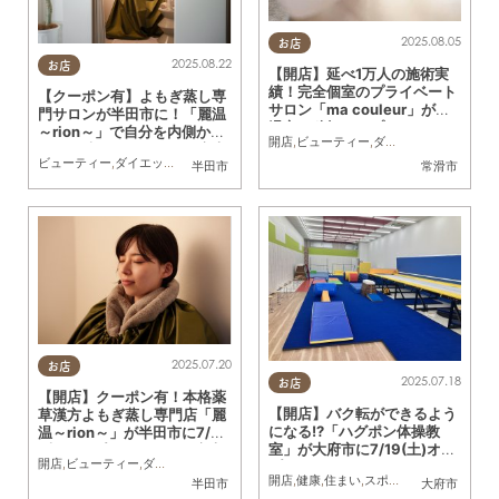
2025.08.05
お店
2025.08.22
お店
【開店】延べ1万人の施術実
績！完全個室のプライベート
【クーポン有】よもぎ蒸し専
サロン「ma couleur」が常
門サロンが半田市に！「麗温
滑市に移転オープン
～rion～」で自分を内側から
開店
,
ビューティー
,
ダイエット
,
健康
,
おひ
整える時間を／ちたまる広告
ビューティー
,
ダイエット
,
健康
,
専門店
,
ちたまる広告
,
クーポン
,
おひとりさま
,
友人
半田市
常滑市
2025.07.20
お店
2025.07.18
お店
【開店】クーポン有！本格薬
【開店】バク転ができるよう
草漢方よもぎ蒸し専門店「麗
になる!?「ハグポン体操教
温～rion～」が半田市に7/31
室」が大府市に7/19(土)オー
(木)オープン／ちたまる広告
開店
,
ビューティー
,
ダイエット
,
健康
,
専門店
,
ちたまる広告
,
クーポン
,
親子
,
おひとりさ
プン
開店
,
健康
,
住まい
,
スポーツ
,
親子
半田市
大府市