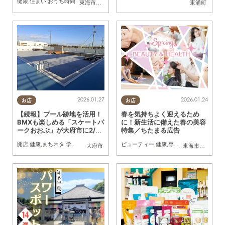
健康
,
住まい
,
おうち時間
東海市
,
大府市
,
知多市
,
東浦町
,
阿久比町
,
半田市
東浦町
,
常滑市
,
武豊
2026.01.27
2026.01.24
お店
お店
【続報】プール跡地を活用！
春を気持ちよく迎えるため
BMXも楽しめる「スケートパ
に！新生活に備えた春の美容
ークおおぶ」が大府市に2/1
特集／ちたまる広告
(日)オープン
開店
,
健康
,
まちネタ
,
学校
,
スポーツ
,
KURUTOHP
ビューティー
,
健康
,
専門店
,
ちたまるスタイ
大府市
東海市
,
知多市
,
半