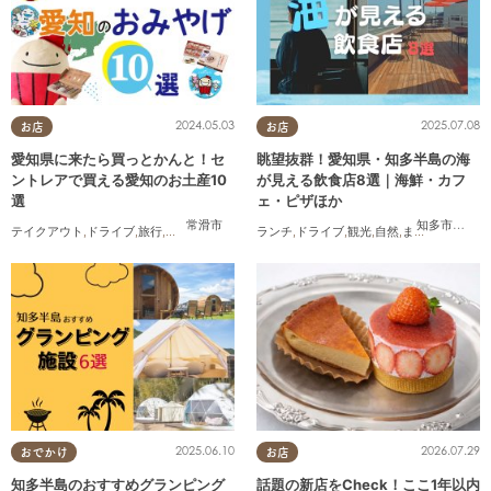
2024.05.03
2025.07.08
お店
お店
愛知県に来たら買っとかんと！セ
眺望抜群！愛知県・知多半島の海
ントレアで買える愛知のお土産10
が見える飲食店8選｜海鮮・カフ
選
ェ・ピザほか
常滑市
知多市
,
常滑
テイクアウト
,
ドライブ
,
旅行
,
観光
,
家族
,
友人
ランチ
,
ドライブ
,
観光
,
自然
,
まちネタ
,
季節ネ
2025.06.10
2026.07.29
おでかけ
お店
知多半島のおすすめグランピング
話題の新店をCheck！ここ1年以内