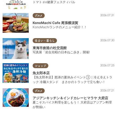
トマトｄe健康フェスティバル
2026.07.31
グルメ
KonoMachi Cafe 尾張横須賀
KonoMachiランチのメニュー紹介！！
2026.07.30
住まい・暮らし
東海市創造の杜交流館
写真展「岩合光昭の日本ねこ歩き」開催!
2026.07.25
ショップ
魚太郎本店
【魚太郎本店】怒涛の夏休みイベント③｜冷え冷えトラ
ック 冷麺スタンド まさかのトラックで立ち食い！
2026.07.21
グルメ
アジアンキッチン＆インドカレーヒマラヤ 大府店
夏こそスパイス料理を楽しもう！ 大府店はアジアン料理
が勢揃い