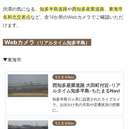
渋滞の気になる、
知多半島道路
や
西知多産業道路
、
東海市
名和北交差点
など、全14か所のWebカメラでご確認いただ
けます。
Webカメラ
（リアルタイム知多半島）
▼東海市
ちたまるNavi
西知多産業道路 大田町付近-リア
ルタイム知多半島-ちたまるNavi
知多半島15ヶ所に設置されたライブカメ
ラ。お出かけ先の天気や交通状況の把握
に。
ちたまるNavi