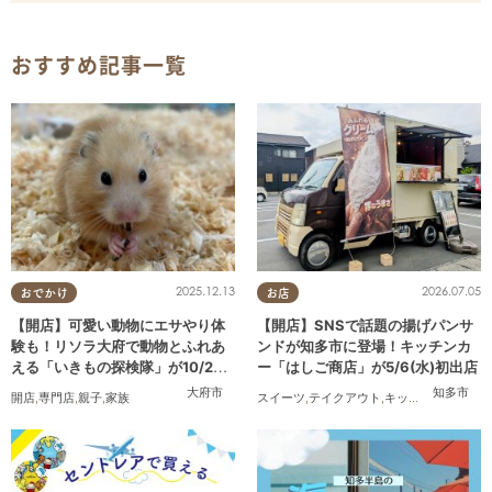
おすすめ記事一覧
2025.12.13
2026.07.05
おでかけ
お店
【開店】可愛い動物にエサやり体
【開店】SNSで話題の揚げパンサ
験も！リソラ大府で動物とふれあ
ンドが知多市に登場！キッチンカ
える「いきもの探検隊」が10/24
ー「はしご商店」が5/6(水)初出店
(金)オープン
大府市
知多市
開店
,
専門店
,
親子
,
家族
スイーツ
,
テイクアウト
,
キッチンカー
,
開店
,