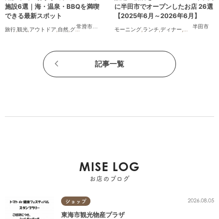
施設6選｜海・温泉・BBQを満喫
に半田市でオープンしたお店 26選
できる最新スポット
【2025年6月～2026年6月】
常滑市
,
美浜町
,
南知多町
半田市
旅行
,
観光
,
アウトドア
,
自然
,
グランピング
モーニング
,
ランチ
,
ディナー
,
アルコール
,
ラ
記事一覧
MISE LOG
お店のブログ
2026.08.05
ショップ
東海市観光物産プラザ