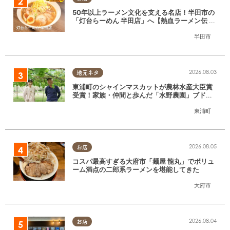
50年以上ラーメン文化を支える名店！半田市の
「灯台らーめん 半田店」へ【熱血ラーメン伝 8
月放送】
半田市
2026.08.03
地元ネタ
東浦町のシャインマスカットが農林水産大臣賞
受賞！家族・仲間と歩んだ「水野農園」ブドウ
づくりの軌跡
東浦町
2026.08.05
お店
コスパ最高すぎる大府市「麺屋 龍丸」でボリュ
ーム満点の二郎系ラーメンを堪能してきた
大府市
2026.08.04
お店