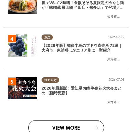
担々VSゴマ味噌！食欲そそる夏限定の冷やし麺
が「味噌蔵 麺四朗 半田店・知多店」で登場／ち
たまる広告
知多市
,
半田市
2026.07.12
お店
【2026年版】知多半島のブドウ直売所 72選｜
大府市・東浦町ほかエリア別に一挙紹介
東海市
,
大府市
,
東
2026.07.03
おでかけ
2026年最新版！愛知県 知多半島花火大会まと
め 【随時更新】
東海市
,
大府市
,
知
VIEW MORE