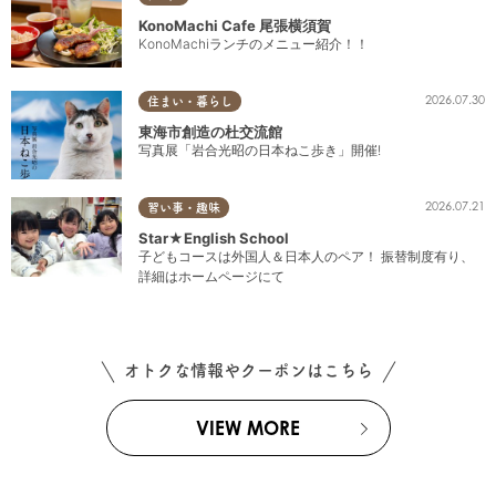
KonoMachi Cafe 尾張横須賀
KonoMachiランチのメニュー紹介！！
2026.07.30
住まい・暮らし
東海市創造の杜交流館
写真展「岩合光昭の日本ねこ歩き」開催!
2026.07.21
習い事・趣味
Star★English School
子どもコースは外国人＆日本人のペア！ 振替制度有り、
詳細はホームページにて
オトクな情報やクーポンはこちら
VIEW MORE