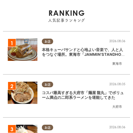
RANKING
人気記事ランキング
2026.08.06
お店
本格キューバサンドと心地よい音楽で、人と人
をつなぐ場所。東海市「JAMMIN'STANDHOU
SE」に行ってみた
東海市
2026.08.05
お店
コスパ最高すぎる大府市「麺屋 龍丸」でボリュ
ーム満点の二郎系ラーメンを堪能してきた
大府市
2026.08.06
お店