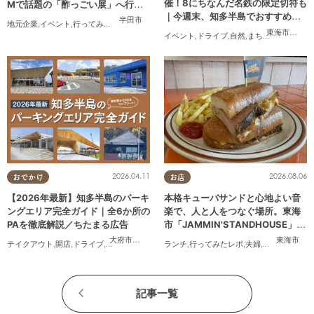
催！8にちなんだ名鉄の限定切符も
Mで話題の「酢っごい展」へ行っ
｜今週末、知多半島でおすすめの
てみた｜7/25(土)～8/30(日)／ち
半田市
地元企業
,
イベント
,
行ってみたレポ
,
ちたまる広告
,
親子
,
家族
,
友人
プラン【8/8(土)・9(日)】
たまる広告
東海市
,
大府
イベント
,
ドライブ
,
自然
,
まちネタ
,
季節ネタ
,
2026.04.11
2026.08.06
おでかけ
お店
【2026年最新】知多半島のパーキ
本格キューバサンドと心地よい音
ングエリア完全ガイド｜全6か所の
楽で、人と人をつなぐ場所。東海
PAを徹底解説／ちたまる広告
市「JAMMIN'STANDHOUSE」に
行ってみた
大府市
,
阿久比町
,
美浜町
東海市
テイクアウト
,
開店
,
ドライブ
,
観光
,
ちたまる広告
ランチ
,
夫婦
,
,
家族
行ってみたレポ
,
カップル
,
おひとりさま
,
夫婦
,
おひとりさま
,
友人
,
ペ
,
記事一覧