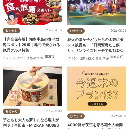
2025.01.10
2026.08.06
おでかけ
おでかけ
【完全保存版】知多半島の食べ放
花火のほか子どもたちの太鼓にダ
題スポット29選｜地元で愛される
ンス披露も！「日間賀島たこ祭
絶品グルメ特集
り」サンライズビーチで8/12(水)
開催
東海市
,
大府市
,
知多市
,
東浦町
,
阿久比町
,
半田市
,
常滑市
,
武豊
南知多町
ランチ
,
ディナー
,
まちネタ
,
連載
,
コスパ抜群
イベント
,
旅行
,
観光
,
自然
,
季節ネタ
,
花火
2026.07.30
おでかけ
2026.08.05
おでかけ
子どもも大人も夢中になる理由が
4000発が夜空を彩る花火大会開
判明！半田市・MIZKAN MUSEU