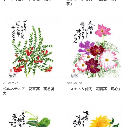
事」
2010.09.27
2010.09.20
ペルネティア 花言葉「実る努
コスモス＆仲間 花言葉「真心」
力」