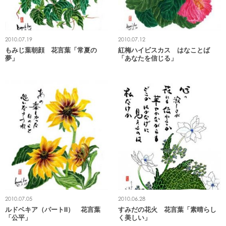
2010.07.19
2010.07.12
もみじ葉朝顔 花言葉「常夏の
紅梅ハイビスカス はなことば
夢」
「あなたを信じる」
2010.07.05
2010.06.28
ルドベキア（パートⅡ） 花言葉
すみだの花火 花言葉「素晴らし
「公平」
く美しい」