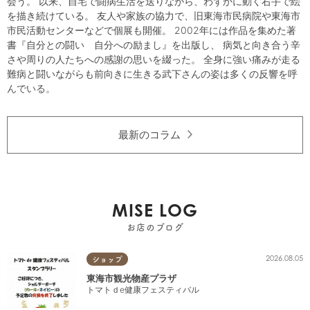
会う。 以来、自宅で闘病生活を送りながら、わずかに動く右手で絵
を描き続けている。 友人や家族の協力で、旧東海市民病院や東海市
市民活動センターなどで個展も開催。 2002年には作品を集めた著
書『自分との闘い 自分への励まし』を出版し、 病気と向き合う辛
さや周りの人たちへの感謝の思いを綴った。 全身に強い痛みが走る
難病と闘いながらも前向きに生きる武下さんの姿は多くの反響を呼
んでいる。
最新のコラム
MISE LOG
お店のブログ
2026.08.05
ショップ
東海市観光物産プラザ
トマトｄe健康フェスティバル