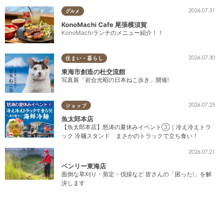
2026.07.31
グルメ
KonoMachi Cafe 尾張横須賀
KonoMachiランチのメニュー紹介！！
2026.07.30
住まい・暮らし
東海市創造の杜交流館
写真展「岩合光昭の日本ねこ歩き」開催!
2026.07.25
ショップ
魚太郎本店
【魚太郎本店】怒涛の夏休みイベント③｜冷え冷えトラ
ック 冷麺スタンド まさかのトラックで立ち食い！
2026.07.21
ベンリー東海店
面倒な草刈り・剪定・伐採など 皆さんの「困った!」を解
決します