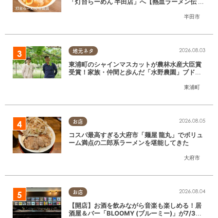
「灯台らーめん 半田店」へ【熱血ラーメン伝 8
月放送】
半田市
2026.08.03
地元ネタ
東浦町のシャインマスカットが農林水産大臣賞
受賞！家族・仲間と歩んだ「水野農園」ブドウ
づくりの軌跡
東浦町
2026.08.05
お店
コスパ最高すぎる大府市「麺屋 龍丸」でボリュ
ーム満点の二郎系ラーメンを堪能してきた
大府市
2026.08.04
お店
【開店】お酒を飲みながら音楽も楽しめる！居
酒屋＆バー「BLOOMY (ブルーミー)」が7/3