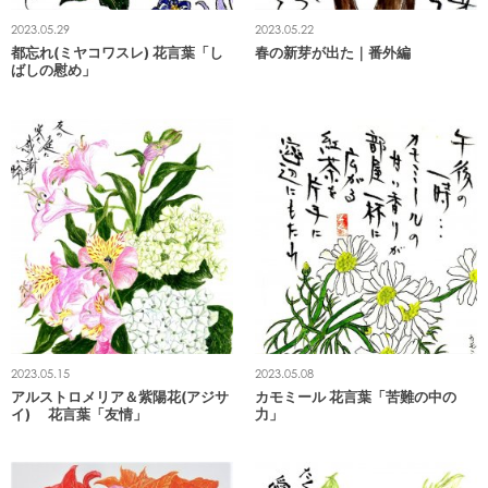
2023.05.29
2023.05.22
都忘れ(ミヤコワスレ) 花言葉「し
春の新芽が出た｜番外編
ばしの慰め」
2023.05.15
2023.05.08
アルストロメリア＆紫陽花(アジサ
カモミール 花言葉「苦難の中の
イ) 花言葉「友情」
力」