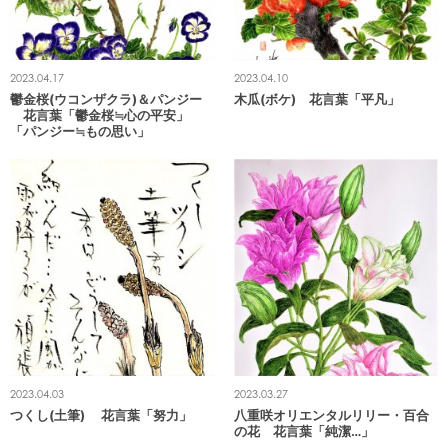
2023.04.17
2023.04.10
鬱金桜(ウコンザクラ)＆パンジー
木瓜(ボケ) 花言葉「平凡」
花言葉「鬱金桜≒心の平安」
「パンジー≒もの思い」
2023.04.03
2023.03.27
つくし(土筆) 花言葉「努力」
八重咲オリエンタルリリー・百合
の花 花言葉「純潔…」