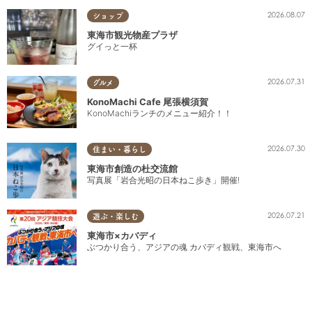
2026.08.07
ショップ
東海市観光物産プラザ
グイっと一杯
2026.07.31
グルメ
KonoMachi Cafe 尾張横須賀
KonoMachiランチのメニュー紹介！！
2026.07.30
住まい・暮らし
東海市創造の杜交流館
写真展「岩合光昭の日本ねこ歩き」開催!
2026.07.21
遊ぶ・楽しむ
東海市×カバディ
ぶつかり合う、アジアの魂 カバディ観戦、東海市へ