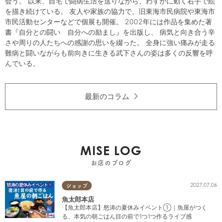
会う。 以来、自宅で闘病生活を送りながら、わずかに動く右手で絵
を描き続けている。 友人や家族の協力で、旧東海市民病院や東海市
市民活動センターなどで個展も開催。 2002年には作品を集めた著
書『自分との闘い 自分への励まし』を出版し、 病気と向き合う辛
さや周りの人たちへの感謝の思いを綴った。 全身に強い痛みが走る
難病と闘いながらも前向きに生きる武下さんの姿は多くの反響を呼
んでいる。
最新のコラム
MISE LOG
お店のブログ
2027.07.06
ショップ
魚太郎本店
【魚太郎本店】怒涛の夏休みイベント①｜魚屋がつく
る、本気の朝ごはん目の前で1つ1つ作るライブ感