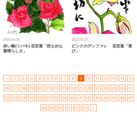
2023.03.06
2023.02.27
赤い椿(ツバキ) 花言葉「控えめな
ピンクのデンファレ 花言葉「喜
素晴らしさ」
び」
＜
1
2
3
4
5
6
7
8
9
10
11
12
13
14
15
16
17
18
19
20
21
22
23
24
25
26
27
28
29
30
31
32
33
34
35
36
37
38
39
40
41
42
43
44
45
46
47
48
49
50
51
52
53
＞