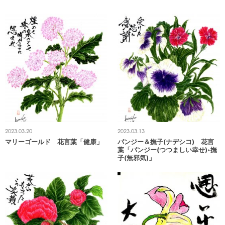
2023.03.20
2023.03.13
マリーゴールド 花言葉「健康」
パンジー＆撫子(ナデシコ) 花言
葉「パンジー(つつましい幸せ)‣撫
子(無邪気)」