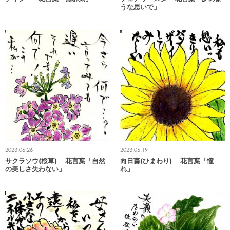
うな思いで」
2023.06.26
2023.06.19
サクラソウ(桜草) 花言葉「自然
向日葵(ひまわり) 花言葉「憧
の美しさ失わない」
れ」