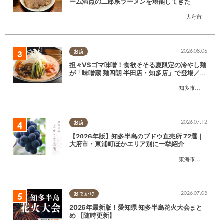
ーム満点の二郎系ラーメンを堪能してきた
大府市
2026.08.06
お店
担々VSゴマ味噌！食欲そそる夏限定の冷やし麺
が「味噌蔵 麺四朗 半田店・知多店」で登場／ち
たまる広告
知多市
,
半田市
2026.07.12
お店
【2026年版】知多半島のブドウ直売所 72選｜
大府市・東浦町ほかエリア別に一挙紹介
東海市
,
大府市
,
東
2026.07.03
おでかけ
2026年最新版！愛知県 知多半島花火大会まと
め 【随時更新】