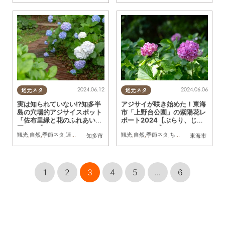
2024.06.12
2024.06.06
地元ネタ
地元ネタ
実は知られていない!?知多半
アジサイが咲き始めた！東海
島の穴場的アジサイスポット
市「上野台公園」の紫陽花レ
「佐布里緑と花のふれあい公
ポート2024【ぶらり、じも
園」へ【ぶらり、じもふぉ
ふぉと。#13】
観光
,
自然
,
季節ネタ
,
連載
,
行ってみたレポ
観光
,
自然
,
季節ネタ
,
ちたまるスタイル掲載店
知多市
東海市
と。#14】
1
2
3
4
5
...
6