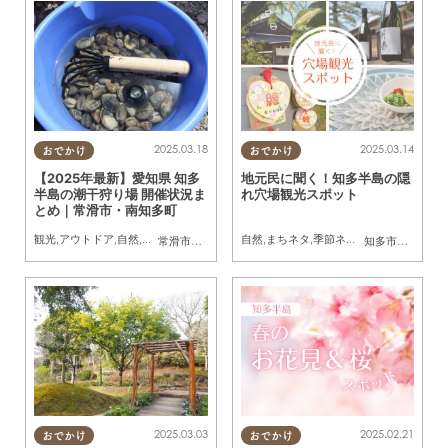
2025.03.18
2025.03.14
おでかけ
おでかけ
【2025年最新】愛知県 知多
地元民に聞く！知多半島の隠
半島の潮干狩り場 開催状況ま
れ穴場観光スポット
とめ｜常滑市・南知多町
観光
,
アウトドア
,
自然
,
季節ネタ
,
家族
自然
,
まちネタ
,
季節ネタ
,
まとめ記事
常滑市
,
南知多町
知多市
,
東浦町
,
阿
2025.03.03
2025.02.21
おでかけ
おでかけ