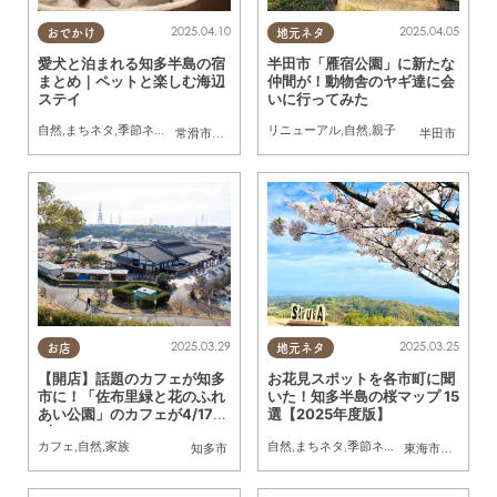
2025.04.10
2025.04.05
おでかけ
地元ネタ
愛犬と泊まれる知多半島の宿
半田市「雁宿公園」に新たな
まとめ｜ペットと楽しむ海辺
仲間が！動物舎のヤギ達に会
ステイ
いに行ってみた
自然
,
まちネタ
,
季節ネタ
,
まとめ記事
リニューアル
,
自然
,
親子
常滑市
,
美浜町
,
南知多町
半田市
2025.03.29
2025.03.25
お店
地元ネタ
【開店】話題のカフェが知多
お花見スポットを各市町に聞
市に！「佐布里緑と花のふれ
いた！知多半島の桜マップ 15
あい公園」のカフェが4/17
選【2025年度版】
(木)にリニューアル
カフェ
,
自然
,
家族
自然
,
まちネタ
,
季節ネタ
,
まとめ記事
,
家族
知多市
東海市
,
大府市
,
知