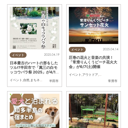
2025.04.14
イベント
2025.04.19
イベント
圧巻の花火と音楽の共演！
「常滑りんくうビーチ花火大
日本最古のハートの形をした
会」が6/7(土)開催
ツル!?半田市で「萬三の白モ
ッコウバラ祭 2025」が4/19
イベント
,
アウトドア
,
自然
,
季節ネタ
,
親子
,
(土)～4/30(水)開催
イベント
,
自然
,
まちネタ
,
花
半田市
常滑市