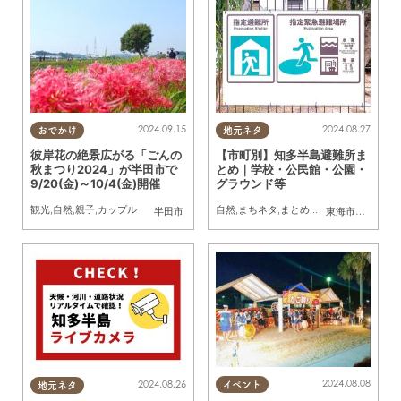
2024.09.15
2024.08.27
おでかけ
地元ネタ
彼岸花の絶景広がる「ごんの
【市町別】知多半島避難所ま
秋まつり2024」が半田市で
とめ｜学校・公民館・公園・
9/20(金)～10/4(金)開催
グラウンド等
観光
,
自然
,
親子
,
カップル
自然
,
まちネタ
,
まとめ記事
半田市
東海市
,
大府市
,
知
2024.08.08
2024.08.26
イベント
地元ネタ