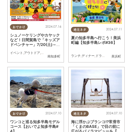
2024.07.16
おでかけ
2024.07.11
地元ネタ
シュノーケリングやカヤック
夏の知多半島へ行こう！美浜
など！日間賀島で「キッズア
町編【知多半島レポ#36】
ドベンチャー」7/20(土)～開
催
イベント
,
アウトドア
,
自然
,
まちネタ
,
季節ネタ
,
親子
,
家族
ランチ
,
ディナー
,
ドライブ
,
観光
,
自然
,
家族
,
南知多町
美浜町
2024.07.10
2024.07.10
おでかけ
地元ネタ
ワンコと巡る知多半島モデル
海に浮かぶブランコ!?常滑市
コース【おいでよ知多半島#
「くまのBASE」で目の前に
4】
広がるパノラマビューを【ぶ