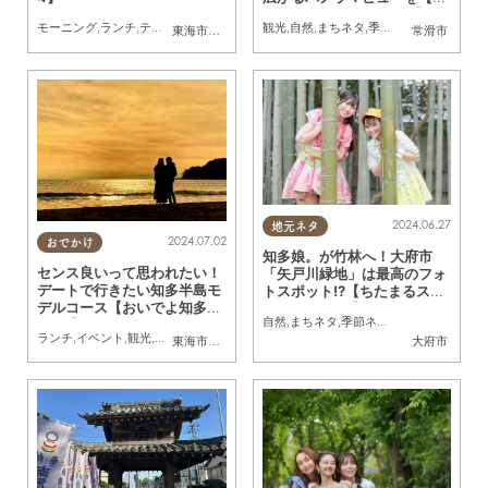
らり、じもふぉと。#16】
モーニング
,
ランチ
,
テイクアウト
,
ドライブ
観光
,
観光
,
自然
,
自然
,
まちネタ
,
ペット
,
季節ネタ
,
連載
,
行って
東海市
,
大府市
,
知多市
,
東浦町
,
阿久比町
,
半田市
常滑市
,
常滑市
,
武豊
2024.06.27
地元ネタ
2024.07.02
おでかけ
知多娘。が竹林へ！大府市
センス良いって思われたい！
「矢戸川緑地」は最高のフォ
デートで行きたい知多半島モ
トスポット!?【ちたまるスタ
デルコース【おいでよ知多半
イル6・7月号】
自然
,
まちネタ
,
季節ネタ
,
親子
島#3】
ランチ
,
イベント
,
観光
,
自然
,
季節ネタ
,
カップル
東海市
,
大府市
,
知多市
,
東浦町
,
阿久比町
,
半田市
大府市
,
常滑市
,
武豊