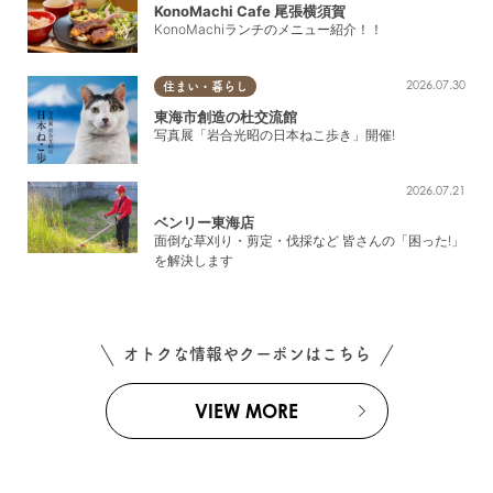
KonoMachi Cafe 尾張横須賀
KonoMachiランチのメニュー紹介！！
2026.07.30
住まい・暮らし
東海市創造の杜交流館
写真展「岩合光昭の日本ねこ歩き」開催!
2026.07.21
ベンリー東海店
面倒な草刈り・剪定・伐採など 皆さんの「困った!」
を解決します
オトクな情報やクーポンはこちら
VIEW MORE