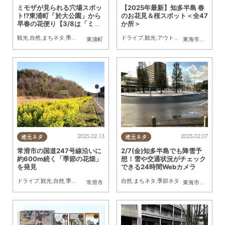
ミモザが見られる穴場スポッ
【2025年最新】知多半島 春
ト!?東浦町「於大公園」から
のお花見＆桜スポット＜全47
早春の花便り【3/8は「ミモ
か所＞
ザの日」】
観光
,
自然
,
まちネタ
,
季節ネタ
ドライブ
,
観光
,
アウトドア
,
自然
,
まちネタ
東浦町
東海市
,
大府市
,
知
2025.02.13
2025.02.07
地元ネタ
地元ネタ
常滑市の国道247号線沿いに
2/7(金)知多半島でも降雪予
約600m続く「季節の花畑」
想！雪や交通状況がチェック
を発見
できる24時間Webカメラ
ドライブ
,
観光
,
自然
,
季節ネタ
自然
,
まちネタ
,
季節ネタ
常滑市
東海市
,
大府市
,
知