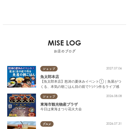
MISE LOG
お店のブログ
2027.07.06
ショップ
魚太郎本店
【魚太郎本店】怒涛の夏休みイベント①｜魚屋がつ
くる、本気の朝ごはん目の前で1つ1つ作るライブ感
2026.08.08
ショップ
東海市観光物産プラザ
今日は東海まつり花火大会
2026.07.31
グルメ