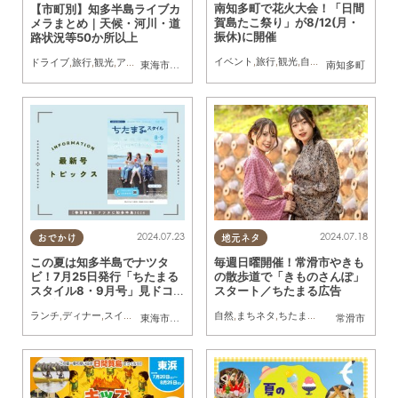
南知多町で花火大会！「日間
【市町別】知多半島ライブカ
賀島たこ祭り」が8/12(月・
メラまとめ｜天候・河川・道
振休)に開催
路状況等50か所以上
イベント
,
旅行
,
観光
,
自然
,
季節ネタ
,
花火
ドライブ
,
旅行
,
観光
,
アウトドア
,
自然
,
まちネタ
,
季節ネタ
,
まとめ記事
,
日間賀島
,
篠島
東海市
,
大府市
,
知多市
,
東浦町
,
阿久比町
,
半田市
南知多町
,
常滑市
,
武豊
2024.07.23
2024.07.18
おでかけ
地元ネタ
この夏は知多半島でナツタ
毎週日曜開催！常滑市やきも
ビ！7月25日発行「ちたまる
の散歩道で「きものさんぽ」
スタイル8・9月号」見ドコ
スタート／ちたまる広告
ロ解説
ランチ
,
ディナー
,
スイーツ
,
ドライブ
,
旅行
,
観光
自然
,
自然
,
まちネタ
,
ちたまるスタイル掲載店
,
ちたまる広告
東海市
,
大府市
,
知多市
,
東浦町
,
阿久比町
,
半田市
常滑市
,
常滑市
,
武豊