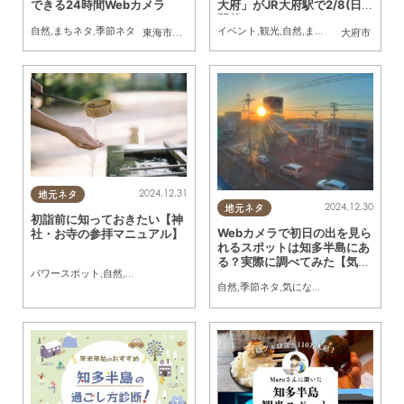
できる24時間Webカメラ
大府」がJR大府駅で2/8(日)
開催
自然
,
まちネタ
,
季節ネタ
イベント
,
観光
,
自然
,
まちネタ
東海市
,
大府市
,
知多市
,
東浦町
,
阿久比町
,
半田市
大府市
,
常滑市
,
武豊
2024.12.31
地元ネタ
2024.12.30
地元ネタ
初詣前に知っておきたい【神
Webカメラで初日の出を見ら
社・お寺の参拝マニュアル】
れるスポットは知多半島にあ
る？実際に調べてみた【気に
パワースポット
,
自然
,
まちネタ
,
ちたまるスタイル掲載店
なるリサーチ#12】
自然
,
季節ネタ
,
気になるリサーチ