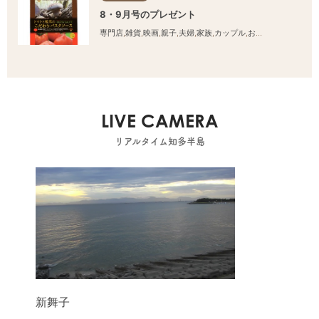
8・9月号のプレゼント
専門店
,
雑貨
,
映画
,
親子
,
夫婦
,
家族
,
カップル
,
おひとりさま
,
友人
LIVE CAMERA
リアルタイム知多半島
新舞子