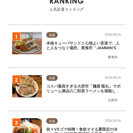
RANKING
人気記事ランキング
2026.08.06
お店
本格キューバサンドと心地よい音楽で、人
と人をつなぐ場所。東海市「JAMMIN'ST
ANDHOUSE」に行ってみた
東海市
2026.08.05
お店
コスパ最高すぎる大府市「麺屋 龍丸」でボ
リューム満点の二郎系ラーメンを堪能して
きた
大府市
2026.08.06
お店
担々VSゴマ味噌！食欲そそる夏限定の冷