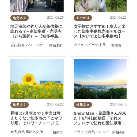
2024.06.23
2024.06.25
おでかけ
地元ネタ
女子旅におすすめ！友人と楽
地元漁師や釣り人が魚供養に
しむ知多半島観光モデルコー
訪れる!?～南知多町・光明寺
ス【おいでよ知多半島#2】
（とら薬師）～【知多半島の
ジンジャーニー#15】
カフェ
,
スイーツ
,
ドライブ
,
旅行
,
観光
,
自然
,
旅行
,
観光
,
パワースポット
,
自然
,
まちネタ
,
親子
南知多町
東海市
,
大府市
,
知
2024.06.22
2024.06.13
地元ネタ
地元ネタ
見頃は7月頃まで！本当は教
Snow Man・目黒蓮さんが来
えたくない知多市の「ヒマワ
た！6/14(金)放送「それス
リ畑」でパワーチャージ【ぶ
ノ」ロケで訪れた愛知県南知
らり、じもふぉと。#15】
多町とは
観光
,
自然
,
季節ネタ
,
連載
,
行ってみたレポ
ドライブ
,
自然
,
トレンド
知多市
南知多町