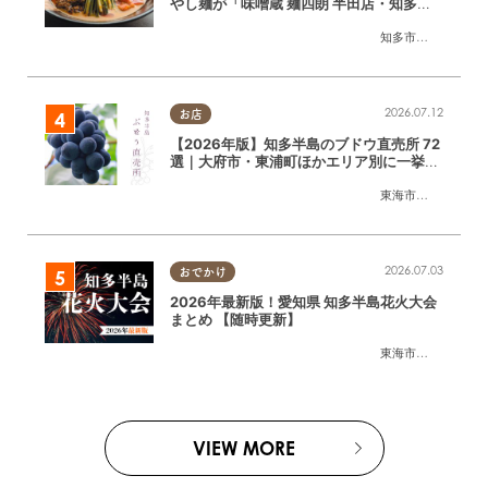
やし麺が「味噌蔵 麺四朗 半田店・知多
店」で登場／ちたまる広告
知多市
,
半田市
2026.07.12
お店
【2026年版】知多半島のブドウ直売所 72
選｜大府市・東浦町ほかエリア別に一挙紹
介
東海市
,
大府市
,
東浦
2026.07.03
おでかけ
2026年最新版！愛知県 知多半島花火大会
まとめ 【随時更新】
東海市
,
大府市
,
知多
VIEW MORE