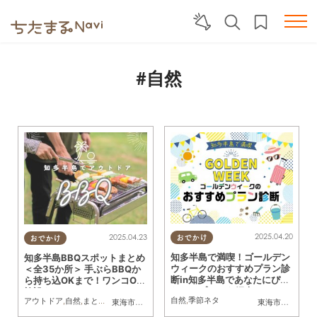
#自然
2025.04.20
2025.04.23
おでかけ
おでかけ
知多半島で満喫！ゴールデン
知多半島BBQスポットまとめ
ウィークのおすすめプラン診
＜全35か所＞ 手ぶらBBQか
断in知多半島であなたにぴっ
ら持ち込OKまで！ワンコOK
たりのプランを紹介
施設も
自然
,
季節ネタ
アウトドア
,
自然
,
まとめ記事
,
家族
,
友人
東海市
,
大府市
,
知多市
,
東浦町
,
阿久比町
,
半田市
,
常滑市
東海市
,
大府市
,
美浜
,
知