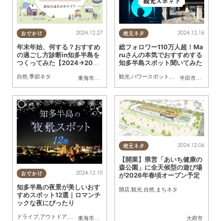
2024.12.27
2024.12.16
おでかけ
地元ネタ
年末年始、何する？おすすめ
総フォロワー110万人超！Ma
の過ごし方診断in知多半島を
ruさんの本気でおすすめする
つくってみた【2024→202
知多半島スポット聞いてみた
5】
自然
,
季節ネタ
観光
,
パワースポット
,
自然
,
まちネタ
東海市
,
大府市
,
知多市
,
東浦町
,
阿久比町
,
半田市
,
常滑市
半田市
,
常滑市
,
武豊
,
南
2024.12.06
地元ネタ
【開業】県営「あいち健康の
森公園」に全天候型の遊び場
2024.12.10
おでかけ
が2026年春頃オープン予定
知多半島の夜景が美しいおす
開店
,
観光
,
自然
,
まちネタ
すめスポット12選｜ロマンチ
ックな夜にぴったり
ドライブ
,
アウトドア
,
自然
,
まちネタ
東海市
,
大府市
,
知多市
,
東浦町
,
阿久比町
,
半田市
大府市
,
常滑市
,
武豊