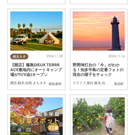
2024.11.28
2024.11.16
地元ネタ
【開店】篠島DIEUX TERRR
野間埼灯台の「今」がわか
ACE敷地内にオートキャンプ
る！知多半島の定番フォトの
場が11/1(金)オープン
現在の様子をチェック
開店
,
観光
,
自然
,
まちネタ
ドライブ
,
旅行
,
観光
,
自然
,
まちネタ
,
ちたま
南知多町
美浜町