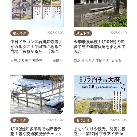
2025.02.03
2025.01.10
地元ネタ
地元ネタ
中日ドラゴンズ石川昇弥選手
今季最強寒波！1/10(金)の知
がカルタに！半田市にあるご
多半島の降雪状況をまとめて
当地「有脇かるた」【気にな
みた
るリサーチ#17】
自然
,
まちネタ
,
知多半島雑学
,
気になるリサーチ
,
家族
自然
,
まちネタ
,
季節ネタ
半田市
東海市
,
阿久比町
,
2025.01.09
2025.01.05
地元ネタ
おでかけ
1/10(金)知多半島でも降雪予
まちづくりや観光、防災に役
想！雪や交通状況がチェック
立つ「第17回 ブラアイチ in