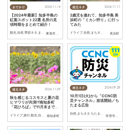
2024.11.14
2024.11.11
おでかけ
地元ネタ
【2024年最新】知多半島の
2歳児を連れて、知多半島 美
紅葉スポット22選 名所の見
浜町の「ミカン狩り」に行っ
頃時期をまとめて紹介！
てみた
観光
,
自然
,
季節ネタ
,
まとめ記事
,
紅葉
ドライブ
,
自然
,
まちネタ
,
季節ネタ
,
行って
東海市
,
大府市
,
知多市
,
東浦町
,
半田市
,
常滑市
,
武豊町
美浜町
,
美浜町
,
2024.09.28
地元ネタ
2024.11.09
地元ネタ
10月1日(火)から「CCNC防
秋を感じるコスモスと夏の花
災チャンネル」放送開始／ち
ヒマワリが共演!?南知多町
たまる広告
「花ひろば」で11月末まで見
頃
自然
,
まちネタ
,
ちたまる広告
ドライブ
,
旅行
,
観光
,
自然
,
家族
南知多町
常滑市
,
武豊町
,
美