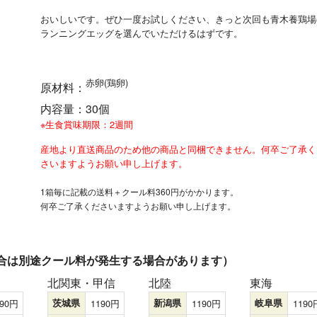
おいしいです。ぜひ一度お試しください、きっと次回も青木養鶏場
ランニングエッグを選んでいただけるはずです。
赤卵(鶏卵)
原材料
：
内容量
：
30個
※生食賞味期限：2週間
産地より直送商品のため他の商品と同梱できません。何卒ご了承く
さいますようお願い申し上げます。
1箱毎に記載の送料＋クール料360円がかかります。
何卒ご了承くださいますようお願い申し上げます。
合は別途クール料が発生する場合があります）
北関東・甲信
北陸
東海
90
茨城県
1190
新潟県
1190
岐阜県
1190