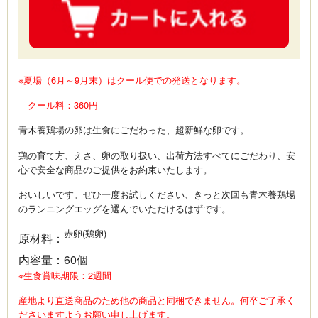
※夏場（6月～9月末）はクール便での発送となります。
クール料：360円
青木養鶏場の卵は生食にごだわった、超新鮮な卵です。
鶏の育て方、えさ、卵の取り扱い、出荷方法すべてにごだわり、安
心で安全な商品のご提供をお約束いたします。
おいしいです。ぜひ一度お試しください、きっと次回も青木養鶏場
のランニングエッグを選んでいただけるはずです。
赤卵(鶏卵)
原材料
：
内容量
：
60個
※生食賞味期限：2週間
産地より直送商品のため他の商品と同梱できません。何卒ご了承く
ださいますようお願い申し上げます。