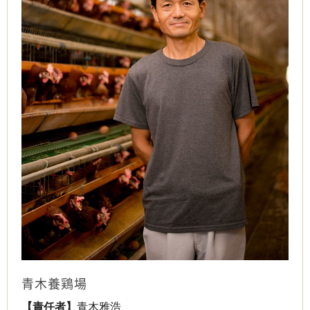
青木養鶏場
【責任者】
青木雅浩