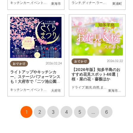
キッチンカー
,
イベント
,
自然
,
季節ネタ
,
夫婦
,
家族
,
カップル
,
友人
ランチ
,
ディナー
,
ラーメン
,
カフェ
,
スイー
東海市
東浦町
2026.02.22
おでかけ
2026.02.24
おでかけ
【2026年版】知多半島のお
ライトアップやキッチンカ
すすめ花見スポット46選｜
ー、ステージパフォーマンス
桜・菜の花・薔薇ほか
も！大府市で「二ツ池公園さ
くらまつり」が3/1(日)～15
ドライブ
,
観光
,
自然
,
まちネタ
,
季節ネタ
キッチンカー
,
イベント
,
観光
,
自然
,
KURUTOHP
,
桜
大府市
東海市
,
大府市
,
知
(日)開催
1
2
3
4
5
...
6