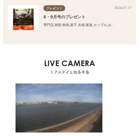
2026.07.17
プレゼント
8・9月号のプレゼント
専門店
,
雑貨
,
映画
,
親子
,
夫婦
,
家族
,
カップル
,
おひとりさま
,
友人
LIVE CAMERA
リアルタイム知多半島