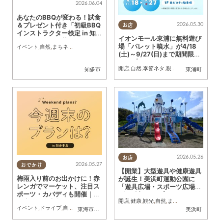
2026.06.04
あなたのBBQが変わる！試食
2026.05.30
＆プレゼント付き「初級BBQ
お店
インストラクター検定 in 知
イオンモール東浦に無料遊び
多」佐布里緑と花のふれあい
場「パレット噴水」が4/18
イベント
,
自然
,
まちネタ
,
季節ネタ
,
ちたまる広告
,
親子
,
夫婦
,
家族
,
おひとりさま
,
友人
公園で6/21(日)開催／ちたま
(土)～9/27(日)まで期間限定
る広告
オープン！
開店
,
自然
,
季節ネタ
,
親子
,
友人
知多市
東浦町
2026.05.26
お店
2026.05.27
おでかけ
【開業】大型遊具や健康遊具
梅雨入り前のお出かけに！赤
が誕生！美浜町運動公園に
レンガでマーケット、注目ス
「遊具広場・スポーツ広場」
ポーツ・カバディも開催｜今
が5/1(金)オープン
開店
,
健康
,
観光
,
自然
,
まちネタ
,
公園
週末、知多半島でおすすめの
イベント
,
ドライブ
,
自然
,
まちネタ
,
季節ネタ
,
親子
,
家族
東海市
,
大府市
,
半田市
,
常滑市
,
美浜町
美浜町
プラン【5/30(土)・31(日)】