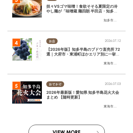
担々VSゴマ味噌！食欲そそる夏限定の冷
やし麺が「味噌蔵 麺四朗 半田店・知多
店」で登場／ちたまる広告
知多市
,
半田市
2026.07.12
お店
【2026年版】知多半島のブドウ直売所 72
選｜大府市・東浦町ほかエリア別に一挙紹
介
東海市
,
大府市
,
東浦
2026.07.03
おでかけ
2026年最新版！愛知県 知多半島花火大会
まとめ 【随時更新】
東海市
,
大府市
,
知多
VIEW MORE