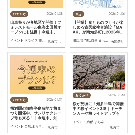
2026.04.08
2026.04.06
おでかけ
お店
山車祭りが各地区で開催！フ
【開業】食とものづくりが楽
ォレストモール東海太田川オ
しめる古民家複合施設「MA
ープンにも注目｜今週末、知
AK」が南知多町に2026年夏
多半島でおすすめのプラン
頃オープン予定
イベント
,
ドライブ
,
観光
,
自然
,
まちネタ
,
季節ネタ
開店
,
専門店
,
まとめ記事
,
自然
,
まちネタ
,
親子
,
家族
東海市
,
知多市
,
東浦町
,
阿久比町
,
半田市
,
常滑市
南知多町
,
武豊町
【4/11(土)・12(日)】
2026.03.30
おでかけ
2026.04.01
おでかけ
桜が見頃に！知多半島で開催
桜満開の知多半島各地で桜ま
中の桜イベント3選｜キッチ
つり開催中、サンリオクレー
ンカーや桜ライトアップも
プ号も来る！｜今週末、知多
イベント
,
自然
,
まちネタ
,
季節ネタ
,
まとめ
半島でおすすめのプラン【4/
イベント
,
自然
,
まちネタ
,
季節ネタ
,
まとめ記事
,
親子
,
家族
東海市
,
大府市
,
知多市
,
常滑市
,
美浜町
,
南知多町
東海市
,
大府市
,
知
4(土)・5(日)】