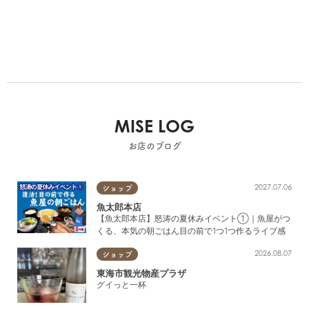
MISE LOG
お店のブログ
2027.07.06
ショップ
魚太郎本店
【魚太郎本店】怒涛の夏休みイベント①｜魚屋がつ
くる、本気の朝ごはん目の前で1つ1つ作るライブ感
2026.08.07
ショップ
東海市観光物産プラザ
グイっと一杯