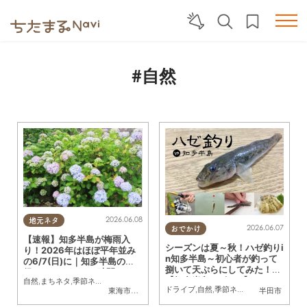
#自然
2026.06.08
地元ネタ
2026.06.07
おでかけ
【速報】知多半島が梅雨入
シーズンは夏～秋！ハゼ釣りi
り！2026年はほぼ平年並み
n知多半島～初心者が釣って
の6/7(日)に｜知多半島の天
捌いて天ぷらにしてみた！～
候チェックなら24時間Web
【知多半島レポ#14】
自然
,
まちネタ
,
季節ネタ
,
トレンド
カメラで
ドライブ
,
自然
,
季節ネタ
,
行ってみたレポ
,
東海市
,
大府市
,
知多市
,
東浦町
,
阿久比町
,
半田市
半田市
,
常滑市
,
武豊