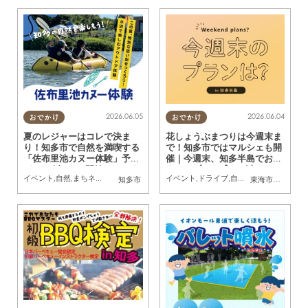
2026.06.05
2026.06.04
おでかけ
おでかけ
夏のレジャーはコレで決ま
花しょうぶまつりは今週末ま
り！知多市で自然を満喫する
で！知多市ではマルシェも開
「佐布里池カヌー体験」予約
催｜今週末、知多半島でおす
が6/12(金)より開始／ちたま
すめのプラン【6/6(土)・7
イベント
,
自然
,
まちネタ
,
ちたまる広告
,
親子
イベント
,
家族
,
カップル
,
ドライブ
,
友人
,
自然
,
まちネタ
,
季節ネ
知多市
東海市
,
知多市
,
東
る広告
(日)】