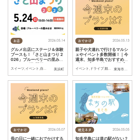
2026.05.14
2026.05.13
お店
おでかけ
グルメ出店にステージ＆体験
親子や犬連れで行けるマルシ
ブースも！「さと山まつり 2
ェやイベント多数開催！｜今
026」ブルーベリーの里みは
週末、知多半島でおすすめの
まで5/24(日)開催
プラン【5/16(土)・17(日)】
スイーツ
,
イベント
,
自然
,
まちネタ
,
季節ネタ
イベント
,
親子
,
夫婦
,
ドライブ
,
家族
,
カップル
,
観光
,
自然
,
おひとりさま
,
まちネタ
,
季
,
美浜町
東海市
,
大府市
,
阿
2026.05.07
2026.05.05
おでかけ
地元ネタ
母の日に一緒におでかけする
知多半島には道の駅がない？