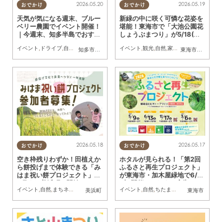
2026.05.20
2026.05.19
おでかけ
おでかけ
天気が気になる週末、ブルー
新緑の中に咲く可憐な花姿を
ベリー農園でイベント開催！
堪能！東海市で「大池公園花
｜今週末、知多半島でおすす
しょうぶまつり」が5/18(月)
めのプラン【5/23(土)・24
～6/7(日)開催中
イベント
,
ドライブ
,
自然
,
まちネタ
,
季節ネタ
イベント
,
親子
,
家族
,
観光
,
自然
,
家族
,
カップル
,
おひと
知多市
,
常滑市
,
美浜町
東海市
,
常滑市
(日)】
2026.05.18
2026.05.17
おでかけ
おでかけ
空き枠残りわずか！田植えか
ホタルが見られる！「第2回
ら餅投げまで体験できる「み
ふるさと再生プロジェクト」
はま祝い餅プロジェクト」が
が東海市・加木屋緑地で6/13
6月より美浜町で開始
(土)開催／ちたまる広告
イベント
,
自然
,
まちネタ
,
季節ネタ
,
家族
イベント
,
自然
,
ちたまる広告
,
親子
,
家族
美浜町
東海市