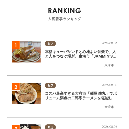
RANKING
人気記事ランキング
2026.08.06
お店
本格キューバサンドと心地よい音楽で、人
と人をつなぐ場所。東海市「JAMMIN'ST
ANDHOUSE」に行ってみた
東海市
2026.08.05
お店
コスパ最高すぎる大府市「麺屋 龍丸」でボ
リューム満点の二郎系ラーメンを堪能して
きた
大府市
2026.08.06
お店