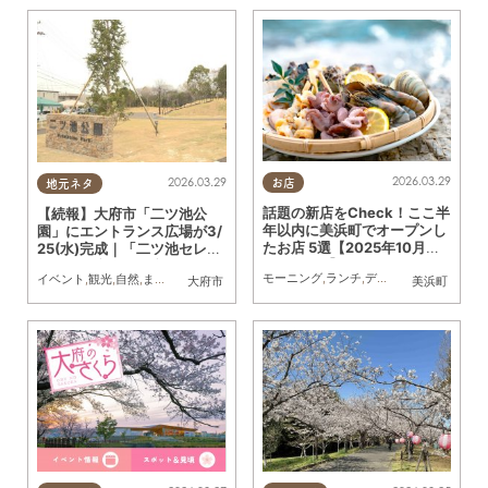
2026.03.29
2026.03.29
お店
地元ネタ
話題の新店をCheck！ここ半
【続報】大府市「二ツ池公
年以内に美浜町でオープンし
園」にエントランス広場が3/
たお店 5選【2025年10月～2
25(水)完成｜「二ツ池セレト
026年3月】
ナ」との利用が便利に
モーニング
,
ランチ
,
ディナー
,
アルコール
,
イベント
,
観光
,
自然
,
まちネタ
,
季節ネタ
,
KURUTOHP
,
公園
大府市
美浜町