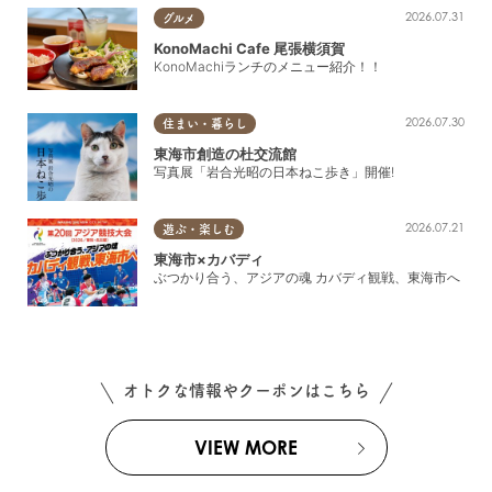
2026.07.31
グルメ
KonoMachi Cafe 尾張横須賀
KonoMachiランチのメニュー紹介！！
2026.07.30
住まい・暮らし
東海市創造の杜交流館
写真展「岩合光昭の日本ねこ歩き」開催!
2026.07.21
遊ぶ・楽しむ
東海市×カバディ
ぶつかり合う、アジアの魂 カバディ観戦、東海市へ
オトクな情報やクーポンはこちら
VIEW MORE