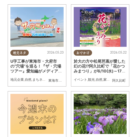
2026.05.23
2026.05.22
地元ネタ
おでかけ
U字工事が東海市・大府市
於大の方や松尾芭蕉が愛した
の“穴場”を巡る！『ザ・穴場
幻の花!?阿久比町で「花かつ
ツアー』愛知編がメディアス
みまつり」が6/10(水)～17
チャンネルで5/24(日)より再
(水)開催
地元企業
,
自然
,
まちネタ
,
ちたまる広告
イベント
,
観光
,
自然
,
家族
,
カップル
,
友人
東海市
,
大府市
阿久比町
放送決定／ちたまる広告