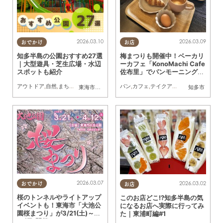
2026.03.10
2026.03.09
おでかけ
お店
知多半島の公園おすすめ27選
梅まつりも開催中！ベーカリ
｜大型遊具・芝生広場・水辺
ーカフェ「KonoMachi Cafe
スポットも紹介
佐布里」でパンモーニングし
てきた
アウトドア
,
自然
,
まちネタ
,
親子
,
ペット
,
公園
パン
,
カフェ
,
テイクアウト
,
イベント
,
自然
,
東海市
,
大府市
,
知多市
,
東浦町
,
阿久比町
,
半田市
知多市
,
常滑市
,
武豊
2026.03.07
2026.03.02
おでかけ
お店
桜のトンネルやライトアップ
このお店どこ!?知多半島の気
イベントも！東海市「大池公
になるお店へ実際に行ってみ
園桜まつり」が3/21(土)～4/
た｜東浦町編#1
12(日)開催