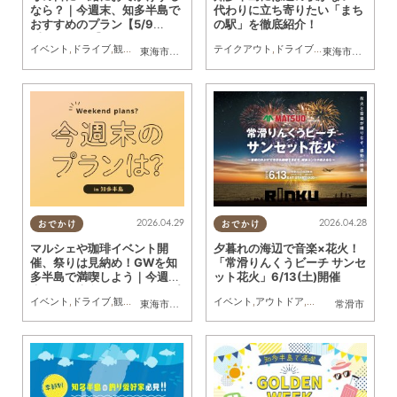
なら？｜今週末、知多半島で
代わりに立ち寄りたい「まち
おすすめのプラン【5/9
の駅」を徹底紹介！
(土)・10(日)】
イベント
,
ドライブ
,
観光
,
自然
,
まちネタ
,
季節ネタ
テイクアウト
,
まとめ記事
,
ドライブ
,
親子
,
,
家族
旅行
,
観光
,
自然
東海市
,
常滑市
,
美浜町
東海市
,
武豊町
,
美
2026.04.29
2026.04.28
おでかけ
おでかけ
マルシェや珈琲イベント開
夕暮れの海辺で音楽×花火！
催、祭りは見納め！GWを知
「常滑りんくうビーチ サンセ
多半島で満喫しよう｜今週
ット花火」6/13(土)開催
末、知多半島でおすすめのプ
イベント
,
ドライブ
,
観光
,
自然
,
まちネタ
,
季節ネタ
イベント
,
まとめ記事
,
アウトドア
,
親子
,
自然
,
家族
,
季節ネタ
,
親子
,
東海市
,
知多市
,
半田市
,
常滑市
,
美浜町
常滑市
ラン【5/2(土)～6(水・振
休)】