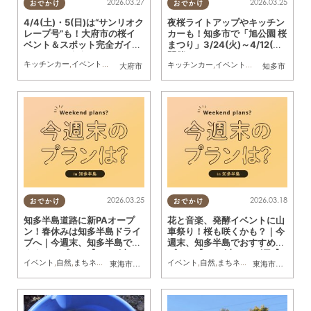
2026.03.27
2026.03.25
おでかけ
おでかけ
4/4(土)・5(日)は“サンリオク
夜桜ライトアップやキッチン
レープ号”も！大府市の桜イ
カーも！知多市で「旭公園 桜
ベント＆スポット完全ガイド
まつり」3/24(火)～4/12(日)
／ちたまる広告
開催
キッチンカー
,
イベント
,
自然
,
まちネタ
,
季節ネタ
,
ちたまる広告
,
親子
,
夫婦
,
家族
,
カップ
キッチンカー
,
イベント
,
自然
,
まちネタ
,
季
大府市
知多市
2026.03.25
2026.03.18
おでかけ
おでかけ
知多半島道路に新PAオープ
花と音楽、発酵イベントに山
ン！春休みは知多半島ドライ
車祭り！桜も咲くかも？｜今
ブへ｜今週末、知多半島でお
週末、知多半島でおすすめの
すすめのプラン【3/28(土)・
プラン【3/21(土)・22(日)】
イベント
,
自然
,
まちネタ
,
季節ネタ
,
まとめ記事
イベント
,
親子
,
家族
,
自然
,
まちネタ
,
季節ネタ
,
まとめ
東海市
,
大府市
,
知多市
,
常滑市
,
美浜町
,
南知多町
東海市
,
知多市
,
半
29(日)】