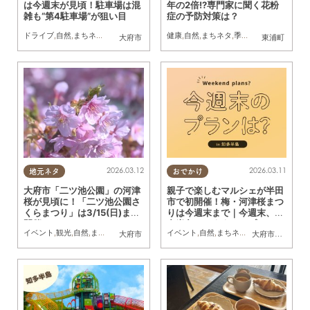
は今週末が見頃！駐車場は混
年の2倍!?専門家に聞く花粉
雑も“第4駐車場”が狙い目
症の予防対策は？
ドライブ
,
自然
,
まちネタ
,
季節ネタ
,
親子
,
家族
健康
,
カップル
,
自然
,
まちネタ
,
友人
,
ペット
,
季節ネタ
,
KURUTOHP
大府市
東浦町
2026.03.12
2026.03.11
地元ネタ
おでかけ
大府市「二ツ池公園」の河津
親子で楽しむマルシェが半田
桜が見頃に！「二ツ池公園さ
市で初開催！梅・河津桜まつ
くらまつり」は3/15(日)まで
りは今週末まで｜今週末、知
開催
多半島でおすすめのプラン
イベント
,
観光
,
自然
,
まちネタ
,
季節ネタ
,
KURUTOHP
イベント
,
,
自然
公園
,
まちネタ
,
季節ネタ
,
まとめ
大府市
大府市
,
知多市
,
阿
【3/14(土)・15(日)】