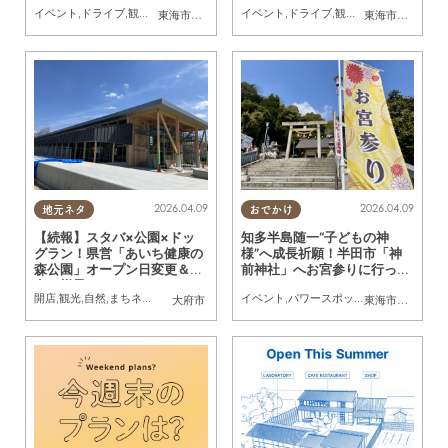
週末、知多半島でおすすめの
末、知多半島でおすすめのプ
イベント
,
ドライブ
,
観光
,
自然
,
まちネタ
,
季節ネタ
イベント
,
まとめ記事
,
ドライブ
,
親子
,
観光
,
家族
,
自然
,
まちネタ
,
季
東海市
,
大府市
,
知多市
,
常滑市
,
南知多町
東海市
,
大府市
,
東
プラン【4/25(土)・26(日)】
ラン【4/18(土)・19(日)】
2026.04.09
2026.04.09
地元ネタ
おでかけ
【続報】スタバ×公園×ドッ
知多半島随一“子どもの神
グラン！県営「あいち健康の
様”へ成長祈願！半田市「神
森公園」オープン日変更＆現
前神社」へお宮参りに行って
在の様子
みた
開店
,
観光
,
自然
,
まちネタ
,
KURUTOHP
イベント
,
パワースポット
,
自然
,
行ってみた
大府市
東海市
,
半田市