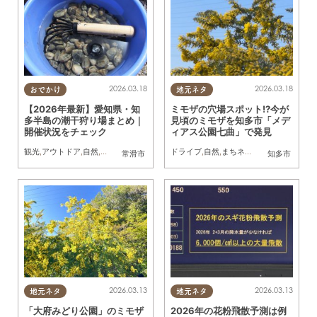
2026.03.18
2026.03.18
おでかけ
地元ネタ
【2026年最新】愛知県・知
ミモザの穴場スポット!?今が
多半島の潮干狩り場まとめ｜
見頃のミモザを知多市「メデ
開催状況をチェック
ィアス公園七曲」で発見
観光
,
アウトドア
,
自然
,
季節ネタ
,
家族
ドライブ
,
自然
,
まちネタ
,
季節ネタ
,
行って
常滑市
知多市
2026.03.13
2026.03.13
地元ネタ
地元ネタ
「大府みどり公園」のミモザ
2026年の花粉飛散予測は例