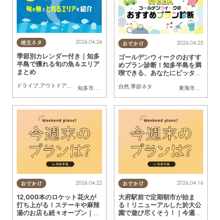
2026.04.26
2026.04.25
地元ネタ
おでかけ
季節別カレンダー付き｜知多
ゴールデンウィークのおすす
半島で獲れる旬の魚＆エリア
めプラン診断！知多半島を満
まとめ
喫できる、あなたにピッタリ
のプランを紹介【2026年
ドライブ
,
アウトドア
,
自然
,
季節ネタ
自然
,
季節ネタ
知多市
,
半田市
,
常滑市
,
南知多町
東海市
,
大府市
,
知
版】
2026.04.22
2026.04.16
おでかけ
おでかけ
12,000本のロケット花火が
大府駅前で定期朝市が始ま
打ち上がる！ステーキや麻辣
る！リニューアルした於大公
湯のお店も続々オープン｜今
園で遊び尽くそう！｜今週